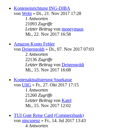
Konteneinrichtung ING-DIBA
von
Wobi
»
Di., 21. Nov 2017 17:28
1
Antworten
21093
Zugriffe
Letzter Beitrag
von
moneymaus
Mi., 22. Nov 2017 16:58
Amazon Konto Fehler
von
Deigengoldi
»
Di., 07. Nov 2017 07:03
2
Antworten
22136
Zugriffe
Letzter Beitrag
von
Deigengoldi
Mi., 15. Nov 2017 16:08
Kontenaktualisierung Sparkasse
von
UliG
»
Fr., 27. Okt 2017 17:15
1
Antworten
21260
Zugriffe
Letzter Beitrag
von
Katel
Mi., 15. Nov 2017 12:02
TUI Gute Reise Card (Commerzbank)
von
nincspenz
»
Fr., 14. Jul 2017 13:43
4
Antworten