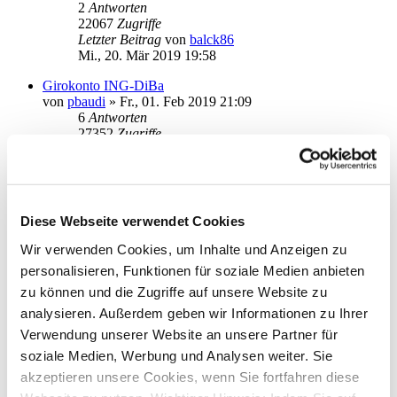
2
Antworten
22067
Zugriffe
Letzter Beitrag
von
balck86
Mi., 20. Mär 2019 19:58
Girokonto ING-DiBa
von
pbaudi
»
Fr., 01. Feb 2019 21:09
6
Antworten
27352
Zugriffe
Letzter Beitrag
von
audiolet
Do., 07. Mär 2019 19:49
Abfrage Targobank VISA Umsätze
von
Daniel_N
»
Di., 05. Feb 2019 15:09
Diese Webseite verwendet Cookies
3
Antworten
27051
Zugriffe
Wir verwenden Cookies, um Inhalte und Anzeigen zu
Letzter Beitrag
von
info
personalisieren, Funktionen für soziale Medien anbieten
Mi., 06. Feb 2019 12:25
zu können und die Zugriffe auf unsere Website zu
Abfrage Targobank Sparkonten Umsätze
analysieren. Außerdem geben wir Informationen zu Ihrer
von
Daniel_N
»
Di., 05. Feb 2019 15:20
Verwendung unserer Website an unsere Partner für
1
Antworten
21412
Zugriffe
soziale Medien, Werbung und Analysen weiter. Sie
Letzter Beitrag
von
audiolet
akzeptieren unsere Cookies, wenn Sie fortfahren diese
Di., 05. Feb 2019 20:26