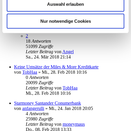
Auswahl erlauben
Letzter Beitrag
von
audiolet
Do., 26. Jul 2018 20:02
Sparkasse Konto einrichten
Nur notwendige Cookies
von
pbaudi
»
Di., 13. Mär 2018 15:14
1
2
18
Antworten
51099
Zugriffe
Letzter Beitrag
von
Angel
Sa., 24. Mär 2018 21:14
Keine Umsätze der Miles & More Kreditkarte
von
TobHaa
»
Mi., 28. Feb 2018 10:16
0
Antworten
20099
Zugriffe
Letzter Beitrag
von
TobHaa
Mi., 28. Feb 2018 10:16
Starmoney Santander Conumerbank
von
anfangerulli
»
Mi., 24. Jan 2018 20:05
4
Antworten
25980
Zugriffe
Letzter Beitrag
von
moneymaus
Do., 08. Feb 2018 13:33