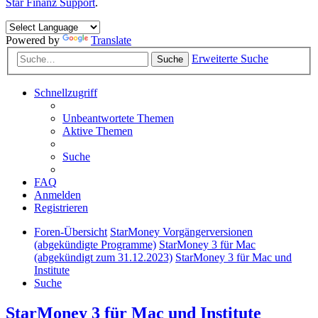
Star Finanz Support
.
Powered by
Translate
Erweiterte Suche
Suche
Schnellzugriff
Unbeantwortete Themen
Aktive Themen
Suche
FAQ
Anmelden
Registrieren
Foren-Übersicht
StarMoney Vorgängerversionen
(abgekündigte Programme)
StarMoney 3 für Mac
(abgekündigt zum 31.12.2023)
StarMoney 3 für Mac und
Institute
Suche
StarMoney 3 für Mac und Institute