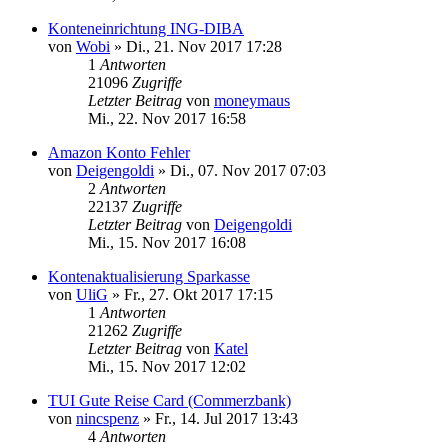
Konteneinrichtung ING-DIBA
von
Wobi
»
Di., 21. Nov 2017 17:28
1
Antworten
21096
Zugriffe
Letzter Beitrag
von
moneymaus
Mi., 22. Nov 2017 16:58
Amazon Konto Fehler
von
Deigengoldi
»
Di., 07. Nov 2017 07:03
2
Antworten
22137
Zugriffe
Letzter Beitrag
von
Deigengoldi
Mi., 15. Nov 2017 16:08
Kontenaktualisierung Sparkasse
von
UliG
»
Fr., 27. Okt 2017 17:15
1
Antworten
21262
Zugriffe
Letzter Beitrag
von
Katel
Mi., 15. Nov 2017 12:02
TUI Gute Reise Card (Commerzbank)
von
nincspenz
»
Fr., 14. Jul 2017 13:43
4
Antworten