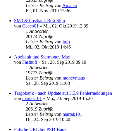
22635
Zugriffe
Letzter Beitrag
von
Amahar
Fr., 01. Nov 2019 15:36
SM3 & Postbank Best Sign
von
Cecco01
»
Mi., 02. Okt 2019 12:39
1
Antworten
20174
Zugriffe
Letzter Beitrag
von
info
Mi., 02. Okt 2019 14:46
Apobank und Starmoney Mac
von
Fasthufi
»
Sa., 28. Sep 2019 09:19
1
Antworten
19773
Zugriffe
Letzter Beitrag
von
moneymaus
Sa., 28. Sep 2019 11:08
Targobank - nach Update auf 3.5.9 Fehlermeldungen
von
martak101
»
Mo., 23. Sep 2019 15:20
2
Antworten
20619
Zugriffe
Letzter Beitrag
von
martak101
Di., 24. Sep 2019 10:40
Falsche URL bei PSD-Bank