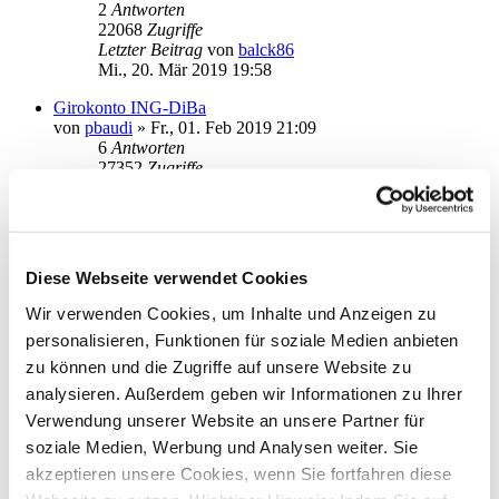
2
Antworten
22068
Zugriffe
Letzter Beitrag
von
balck86
Mi., 20. Mär 2019 19:58
Girokonto ING-DiBa
von
pbaudi
»
Fr., 01. Feb 2019 21:09
6
Antworten
27352
Zugriffe
Letzter Beitrag
von
audiolet
Do., 07. Mär 2019 19:49
Abfrage Targobank VISA Umsätze
von
Daniel_N
»
Di., 05. Feb 2019 15:09
Diese Webseite verwendet Cookies
3
Antworten
27056
Zugriffe
Wir verwenden Cookies, um Inhalte und Anzeigen zu
Letzter Beitrag
von
info
personalisieren, Funktionen für soziale Medien anbieten
Mi., 06. Feb 2019 12:25
zu können und die Zugriffe auf unsere Website zu
Abfrage Targobank Sparkonten Umsätze
analysieren. Außerdem geben wir Informationen zu Ihrer
von
Daniel_N
»
Di., 05. Feb 2019 15:20
Verwendung unserer Website an unsere Partner für
1
Antworten
21413
Zugriffe
soziale Medien, Werbung und Analysen weiter. Sie
Letzter Beitrag
von
audiolet
akzeptieren unsere Cookies, wenn Sie fortfahren diese
Di., 05. Feb 2019 20:26