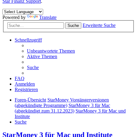
Star Finanz Support
.
Powered by
Translate
Erweiterte Suche
Suche
Schnellzugriff
Unbeantwortete Themen
Aktive Themen
Suche
FAQ
Anmelden
Registrieren
Foren-Übersicht
StarMoney Vorgängerversionen
(abgekündigte Programme)
StarMoney 3 für Mac
(abgekündigt zum 31.12.2023)
StarMoney 3 für Mac und
Institute
Suche
StarMoney 3 für Mac und Institute