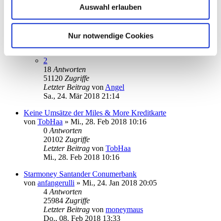
Auswahl erlauben
Letzter Beitrag
von
audiolet
Do., 26. Jul 2018 20:02
Sparkasse Konto einrichten
Nur notwendige Cookies
von
pbaudi
»
Di., 13. Mär 2018 15:14
1
2
18
Antworten
51120
Zugriffe
Letzter Beitrag
von
Angel
Sa., 24. Mär 2018 21:14
Keine Umsätze der Miles & More Kreditkarte
von
TobHaa
»
Mi., 28. Feb 2018 10:16
0
Antworten
20102
Zugriffe
Letzter Beitrag
von
TobHaa
Mi., 28. Feb 2018 10:16
Starmoney Santander Conumerbank
von
anfangerulli
»
Mi., 24. Jan 2018 20:05
4
Antworten
25984
Zugriffe
Letzter Beitrag
von
moneymaus
Do., 08. Feb 2018 13:33