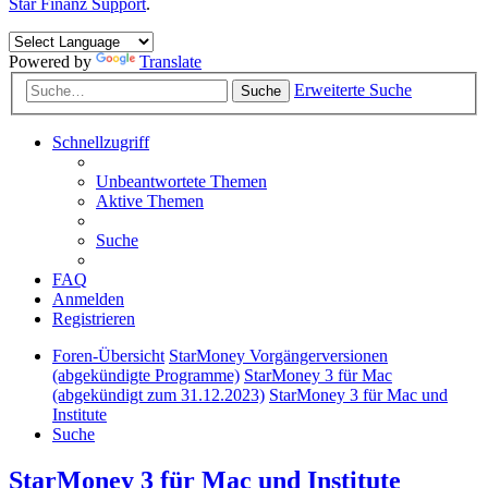
Star Finanz Support
.
Powered by
Translate
Erweiterte Suche
Suche
Schnellzugriff
Unbeantwortete Themen
Aktive Themen
Suche
FAQ
Anmelden
Registrieren
Foren-Übersicht
StarMoney Vorgängerversionen
(abgekündigte Programme)
StarMoney 3 für Mac
(abgekündigt zum 31.12.2023)
StarMoney 3 für Mac und
Institute
Suche
StarMoney 3 für Mac und Institute