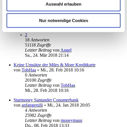
Auswahl erlauben
Letzter Beitrag
von
audiolet
Do., 26. Jul 2018 20:02
Sparkasse Konto einrichten
Nur notwendige Cookies
von
pbaudi
»
Di., 13. Mär 2018 15:14
1
2
18
Antworten
51118
Zugriffe
Letzter Beitrag
von
Angel
Sa., 24. Mär 2018 21:14
Keine Umsätze der Miles & More Kreditkarte
von
TobHaa
»
Mi., 28. Feb 2018 10:16
0
Antworten
20100
Zugriffe
Letzter Beitrag
von
TobHaa
Mi., 28. Feb 2018 10:16
Starmoney Santander Conumerbank
von
anfangerulli
»
Mi., 24. Jan 2018 20:05
4
Antworten
25982
Zugriffe
Letzter Beitrag
von
moneymaus
Do., 08. Feb 2018 13:33