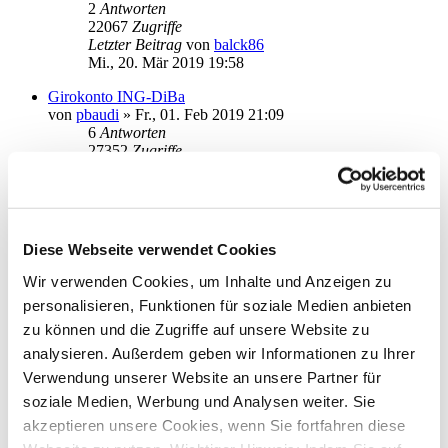
2
Antworten
22067
Zugriffe
Letzter Beitrag
von
balck86
Mi., 20. Mär 2019 19:58
Girokonto ING-DiBa
von
pbaudi
»
Fr., 01. Feb 2019 21:09
6
Antworten
27352
Zugriffe
Letzter Beitrag
von
audiolet
Do., 07. Mär 2019 19:49
Abfrage Targobank VISA Umsätze
von
Daniel_N
»
Di., 05. Feb 2019 15:09
Diese Webseite verwendet Cookies
3
Antworten
27055
Zugriffe
Wir verwenden Cookies, um Inhalte und Anzeigen zu
Letzter Beitrag
von
info
personalisieren, Funktionen für soziale Medien anbieten
Mi., 06. Feb 2019 12:25
zu können und die Zugriffe auf unsere Website zu
Abfrage Targobank Sparkonten Umsätze
analysieren. Außerdem geben wir Informationen zu Ihrer
von
Daniel_N
»
Di., 05. Feb 2019 15:20
Verwendung unserer Website an unsere Partner für
1
Antworten
21412
Zugriffe
soziale Medien, Werbung und Analysen weiter. Sie
Letzter Beitrag
von
audiolet
akzeptieren unsere Cookies, wenn Sie fortfahren diese
Di., 05. Feb 2019 20:26