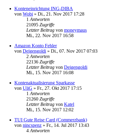
Konteneinrichtung ING-DIBA
von
Wobi
»
Di., 21. Nov 2017 17:28
1
Antworten
21095
Zugriffe
Letzter Beitrag
von
moneymaus
Mi., 22. Nov 2017 16:58
Amazon Konto Fehler
von
Deigengoldi
»
Di., 07. Nov 2017 07:03
2
Antworten
22136
Zugriffe
Letzter Beitrag
von
Deigengoldi
Mi., 15. Nov 2017 16:08
Kontenaktualisierung Sparkasse
von
UliG
»
Fr., 27. Okt 2017 17:15
1
Antworten
21260
Zugriffe
Letzter Beitrag
von
Katel
Mi., 15. Nov 2017 12:02
TUI Gute Reise Card (Commerzbank)
von
nincspenz
»
Fr., 14. Jul 2017 13:43
4
Antworten