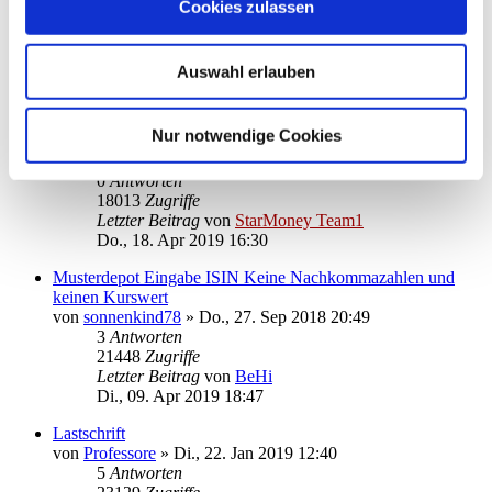
von
chrissi300
»
Fr., 03. Mai 2019 12:32
Cookies zulassen
0
Antworten
17892
Zugriffe
Letzter Beitrag
von
chrissi300
Auswahl erlauben
Fr., 03. Mai 2019 12:32
Warum kann ich mein Konto bei der Haspa (Hamburger
Nur notwendige Cookies
Sparkasse) nicht mehr aktualisieren?
von
StarMoney Team1
»
Do., 18. Apr 2019 16:30
0
Antworten
18013
Zugriffe
Letzter Beitrag
von
StarMoney Team1
Do., 18. Apr 2019 16:30
Musterdepot Eingabe ISIN Keine Nachkommazahlen und
keinen Kurswert
von
sonnenkind78
»
Do., 27. Sep 2018 20:49
3
Antworten
21448
Zugriffe
Letzter Beitrag
von
BeHi
Di., 09. Apr 2019 18:47
Lastschrift
von
Professore
»
Di., 22. Jan 2019 12:40
5
Antworten