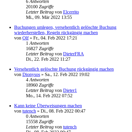
6
Antworten
20100
Zugriffe
Letzter Beitrag
von
Elcerrito
Mi., 09. Mär 2022 13:55
Buchungen umlegen, versehentlich gelöschte Buchung
wiederherstellen, Regeln rückgängig machen
von
Olf
»
Fr., 04. Feb 2022 17:21
1
Antworten
16827
Zugriffe
Letzter Beitrag
von
DieterFRA
Di., 22. Feb 2022 11:27
Versehentlich gelöschte Buchung rückgängig machen
von
Dionysos
»
Sa., 12. Feb 2022 19:02
4
Antworten
18960
Zugriffe
Letzter Beitrag
von
Dieter1
Mo., 14. Feb 2022 07:52
Kann keine Überweisungen machen
von
tutench
»
Di., 08. Feb 2022 00:47
0
Antworten
15558
Zugriffe
Letzter Beitrag
von
tutench