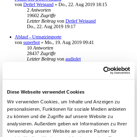
von
Detlef Weigand
»
Do., 22. Aug 2019 18:15
2
Antworten
19602
Zugriffe
Letzter Beitrag
von
Detlef Weigand
Do., 22. Aug 2019 19:17
Ablauf - Umsatzimporte
von
superbot
»
Mo., 19. Aug 2019 09:41
10
Antworten
28437
Zugriffe
Letzter Beitrag
von
audiolet
Mi., 21. Aug 2019 20:39
Eingeschränkte Funktionen, insbesondere kein Zugriff auf
Menüleiste
von
Lisa89
»
Sa., 13. Jul 2019 19:14
9
Antworten
Diese Webseite verwendet Cookies
27378
Zugriffe
Wir verwenden Cookies, um Inhalte und Anzeigen zu
Letzter Beitrag
von
cw1811
Di., 06. Aug 2019 14:15
personalisieren, Funktionen für soziale Medien anbieten
zu können und die Zugriffe auf unsere Website zu
Postbank Umstellung
analysieren. Außerdem geben wir Informationen zu Ihrer
von
rudat57
»
Di., 06. Aug 2019 08:56
1
Antworten
Verwendung unserer Website an unsere Partner für
18293
Zugriffe