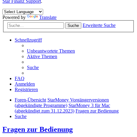
Star Finanz Support
.
Powered by
Translate
Erweiterte Suche
Suche
Schnellzugriff
Unbeantwortete Themen
Aktive Themen
Suche
FAQ
Anmelden
Registrieren
Foren-Übersicht
StarMoney Vorgängerversionen
(abgekündigte Programme)
StarMoney 3 für Mac
(abgekündigt zum 31.12.2023)
Fragen zur Bedienung
Suche
Fragen zur Bedienung