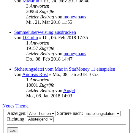
von
MMartin
»
Fr., 24. Nov 2017 08:40
3
Antworten
20964
Zugriffe
Letzter Beitrag
von
moneymaus
Mi., 21. Mär 2018 11:55
Sammelüberweisung ausdrucken
von
D.Guhn
»
Di., 06. Feb 2018 17:35
1
Antworten
19157
Zugriffe
Letzter Beitrag
von
moneymaus
Do., 08. Feb 2018 14:47
Sicherungsdatei vom Mac in StarMoney 11 einspielen
von
Andreas Rost
»
Mo., 08. Jan 2018 10:53
1
Antworten
18601
Zugriffe
Letzter Beitrag
von
Angel
Mo., 08. Jan 2018 14:03
Neues Thema
Anzeigen:
Sortiere nach:
Richtung: