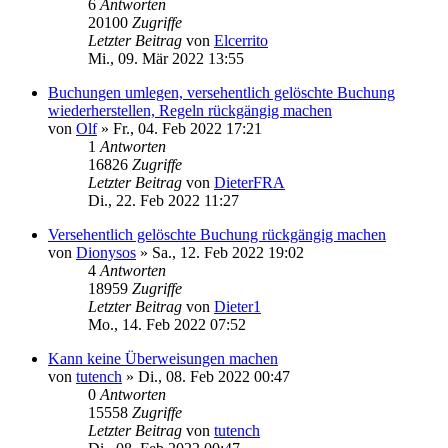
6
Antworten
20100
Zugriffe
Letzter Beitrag
von
Elcerrito
Mi., 09. Mär 2022 13:55
Buchungen umlegen, versehentlich gelöschte Buchung
wiederherstellen, Regeln rückgängig machen
von
Olf
»
Fr., 04. Feb 2022 17:21
1
Antworten
16826
Zugriffe
Letzter Beitrag
von
DieterFRA
Di., 22. Feb 2022 11:27
Versehentlich gelöschte Buchung rückgängig machen
von
Dionysos
»
Sa., 12. Feb 2022 19:02
4
Antworten
18959
Zugriffe
Letzter Beitrag
von
Dieter1
Mo., 14. Feb 2022 07:52
Kann keine Überweisungen machen
von
tutench
»
Di., 08. Feb 2022 00:47
0
Antworten
15558
Zugriffe
Letzter Beitrag
von
tutench