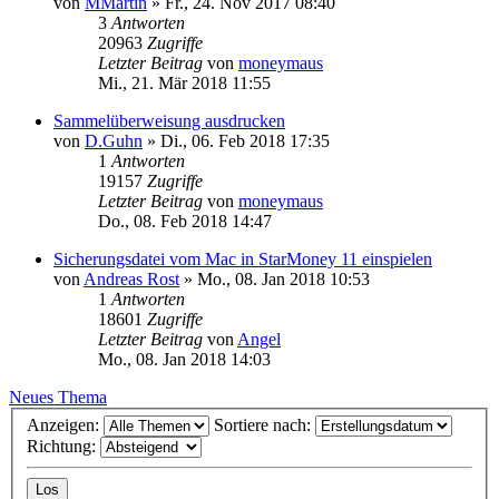
von
MMartin
»
Fr., 24. Nov 2017 08:40
3
Antworten
20963
Zugriffe
Letzter Beitrag
von
moneymaus
Mi., 21. Mär 2018 11:55
Sammelüberweisung ausdrucken
von
D.Guhn
»
Di., 06. Feb 2018 17:35
1
Antworten
19157
Zugriffe
Letzter Beitrag
von
moneymaus
Do., 08. Feb 2018 14:47
Sicherungsdatei vom Mac in StarMoney 11 einspielen
von
Andreas Rost
»
Mo., 08. Jan 2018 10:53
1
Antworten
18601
Zugriffe
Letzter Beitrag
von
Angel
Mo., 08. Jan 2018 14:03
Neues Thema
Anzeigen:
Sortiere nach:
Richtung: