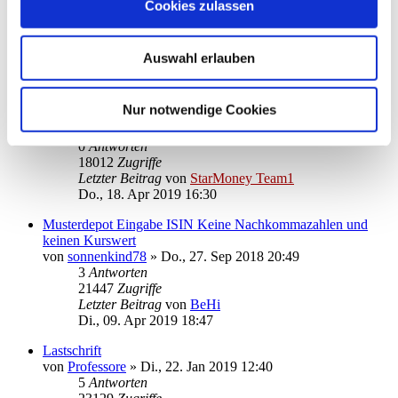
von
chrissi300
»
Fr., 03. Mai 2019 12:32
Cookies zulassen
0
Antworten
17891
Zugriffe
Letzter Beitrag
von
chrissi300
Auswahl erlauben
Fr., 03. Mai 2019 12:32
Warum kann ich mein Konto bei der Haspa (Hamburger
Nur notwendige Cookies
Sparkasse) nicht mehr aktualisieren?
von
StarMoney Team1
»
Do., 18. Apr 2019 16:30
0
Antworten
18012
Zugriffe
Letzter Beitrag
von
StarMoney Team1
Do., 18. Apr 2019 16:30
Musterdepot Eingabe ISIN Keine Nachkommazahlen und
keinen Kurswert
von
sonnenkind78
»
Do., 27. Sep 2018 20:49
3
Antworten
21447
Zugriffe
Letzter Beitrag
von
BeHi
Di., 09. Apr 2019 18:47
Lastschrift
von
Professore
»
Di., 22. Jan 2019 12:40
5
Antworten