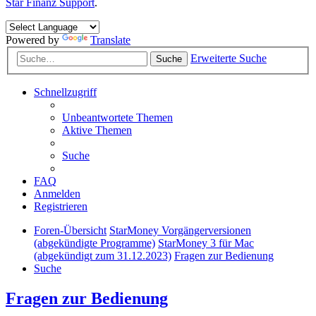
Star Finanz Support
.
Powered by
Translate
Erweiterte Suche
Suche
Schnellzugriff
Unbeantwortete Themen
Aktive Themen
Suche
FAQ
Anmelden
Registrieren
Foren-Übersicht
StarMoney Vorgängerversionen
(abgekündigte Programme)
StarMoney 3 für Mac
(abgekündigt zum 31.12.2023)
Fragen zur Bedienung
Suche
Fragen zur Bedienung