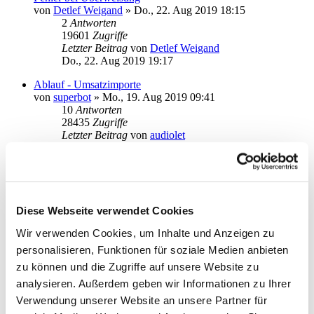
von
Detlef Weigand
»
Do., 22. Aug 2019 18:15
2
Antworten
19601
Zugriffe
Letzter Beitrag
von
Detlef Weigand
Do., 22. Aug 2019 19:17
Ablauf - Umsatzimporte
von
superbot
»
Mo., 19. Aug 2019 09:41
10
Antworten
28435
Zugriffe
Letzter Beitrag
von
audiolet
Mi., 21. Aug 2019 20:39
Eingeschränkte Funktionen, insbesondere kein Zugriff auf
Menüleiste
von
Lisa89
»
Sa., 13. Jul 2019 19:14
9
Antworten
Diese Webseite verwendet Cookies
27378
Zugriffe
Wir verwenden Cookies, um Inhalte und Anzeigen zu
Letzter Beitrag
von
cw1811
Di., 06. Aug 2019 14:15
personalisieren, Funktionen für soziale Medien anbieten
zu können und die Zugriffe auf unsere Website zu
Postbank Umstellung
analysieren. Außerdem geben wir Informationen zu Ihrer
von
rudat57
»
Di., 06. Aug 2019 08:56
1
Antworten
Verwendung unserer Website an unsere Partner für
18293
Zugriffe