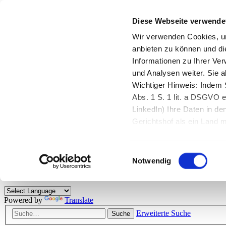
Diese Webseite verwende
Zurück zu StarMoney.de
Login Kundenbereich
Wir verwenden Cookies, um
anbieten zu können und di
Zurück zu StarMoney.de
Informationen zu Ihrer Ve
Login Kundenbereich
und Analysen weiter. Sie 
Zum Inhalt
Wichtiger Hinweis: Indem S
☰
Abs. 1 S. 1 lit. a DSGVO e
LinkedIn) Ihre Daten in 
Herzlich willkommen!
Gerichtshof als ein Land
eingeschätzt. Mehr Informa
Das StarMoney-Forum ist ein Diskussionsforum rund um unsere Prod
Einwilligungsauswahl
Kunden viele nützliche Hilfestellungen und interessante Tipps und Tri
Notwendig
Hinweise: Bitte beachten Sie unsere
Netiquette/Benimmregeln
. Bei S
Powered by
Translate
Erweiterte Suche
Suche