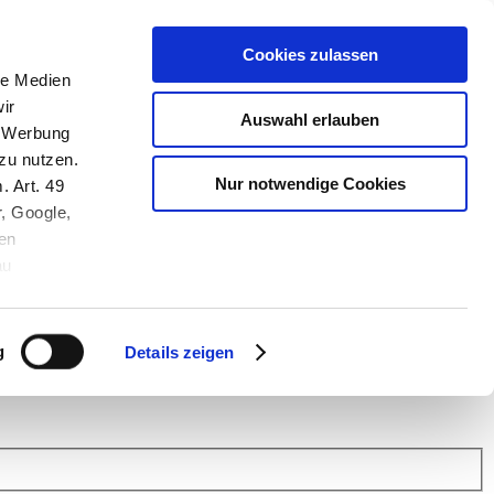
Cookies zulassen
le Medien
ir
Auswahl erlauben
, Werbung
zu nutzen.
Nur notwendige Cookies
. Art. 49
r, Google,
en
au
 (Link s.u.).
ach: Kunden helfen Kunden. Erfahren Sie im Austausch mit anderen
eiter.
g
Details zeigen
 Finanz Support
.