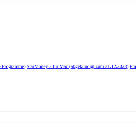
e Programme)
StarMoney 3 für Mac (abgekündigt zum 31.12.2023)
Fr