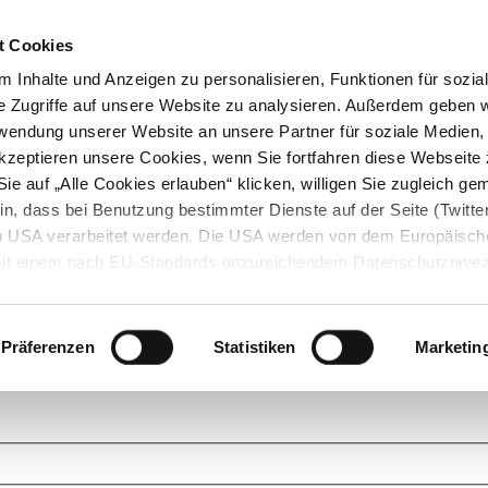
t Cookies
 Inhalte und Anzeigen zu personalisieren, Funktionen für sozia
e Zugriffe auf unsere Website zu analysieren. Außerdem geben w
rwendung unserer Website an unsere Partner für soziale Medien
akzeptieren unsere Cookies, wenn Sie fortfahren diese Webseite 
ie auf „Alle Cookies erlauben“ klicken, willigen Sie zugleich gem
in, dass bei Benutzung bestimmter Dienste auf der Seite (Twitte
den USA verarbeitet werden. Die USA werden von dem Europäisch
 mit einem nach EU-Standards unzureichendem Datenschutznive
tionen dazu finden Sie hier und in unseren Datenschutzrichtlinien
ukte. Das Grundprinzip der StarMoney Community ist dabei ganz einf
cks. Stellen Sie Ihre Fragen und helfen Sie mit Ihrem Wissen anderen w
Präferenzen
Statistiken
Marketin
upportanfragen zu unseren Produkten wenden Sie sich bitte an den
Star