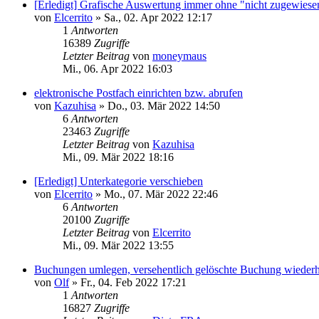
[Erledigt] Grafische Auswertung immer ohne "nicht zugewiese
von
Elcerrito
»
Sa., 02. Apr 2022 12:17
1
Antworten
16389
Zugriffe
Letzter Beitrag
von
moneymaus
Mi., 06. Apr 2022 16:03
elektronische Postfach einrichten bzw. abrufen
von
Kazuhisa
»
Do., 03. Mär 2022 14:50
6
Antworten
23463
Zugriffe
Letzter Beitrag
von
Kazuhisa
Mi., 09. Mär 2022 18:16
[Erledigt] Unterkategorie verschieben
von
Elcerrito
»
Mo., 07. Mär 2022 22:46
6
Antworten
20100
Zugriffe
Letzter Beitrag
von
Elcerrito
Mi., 09. Mär 2022 13:55
Buchungen umlegen, versehentlich gelöschte Buchung wiederh
von
Olf
»
Fr., 04. Feb 2022 17:21
1
Antworten
16827
Zugriffe