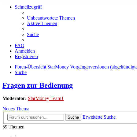
Schnellzugriff
Unbeantwortete Themen
Aktive Themen
Suche
FAQ
Anmelden
Registrieren
Foren-Übersicht
StarMoney Vorgängerversionen (abgekündigt
Suche
Fragen zur Bedienung
Moderator:
StarMoney Team1
Neues Thema
Erweiterte Suche
Suche
59 Themen