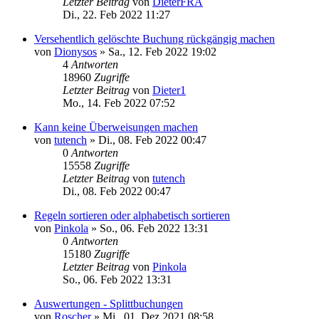
Letzter Beitrag
von
DieterFRA
Di., 22. Feb 2022 11:27
Versehentlich gelöschte Buchung rückgängig machen
von
Dionysos
»
Sa., 12. Feb 2022 19:02
4
Antworten
18960
Zugriffe
Letzter Beitrag
von
Dieter1
Mo., 14. Feb 2022 07:52
Kann keine Überweisungen machen
von
tutench
»
Di., 08. Feb 2022 00:47
0
Antworten
15558
Zugriffe
Letzter Beitrag
von
tutench
Di., 08. Feb 2022 00:47
Regeln sortieren oder alphabetisch sortieren
von
Pinkola
»
So., 06. Feb 2022 13:31
0
Antworten
15180
Zugriffe
Letzter Beitrag
von
Pinkola
So., 06. Feb 2022 13:31
Auswertungen - Splittbuchungen
von
Roscher
»
Mi., 01. Dez 2021 08:58