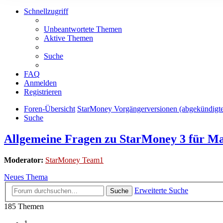
Schnellzugriff
Unbeantwortete Themen
Aktive Themen
Suche
FAQ
Anmelden
Registrieren
Foren-Übersicht
StarMoney Vorgängerversionen (abgekündigt
Suche
Allgemeine Fragen zu StarMoney 3 für M
Moderator:
StarMoney Team1
Neues Thema
Erweiterte Suche
Suche
185 Themen