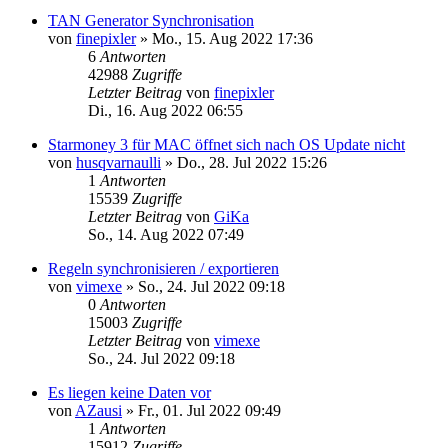
TAN Generator Synchronisation
von
finepixler
»
Mo., 15. Aug 2022 17:36
6
Antworten
42988
Zugriffe
Letzter Beitrag
von
finepixler
Di., 16. Aug 2022 06:55
Starmoney 3 für MAC öffnet sich nach OS Update nicht
von
husqvarnaulli
»
Do., 28. Jul 2022 15:26
1
Antworten
15539
Zugriffe
Letzter Beitrag
von
GiKa
So., 14. Aug 2022 07:49
Regeln synchronisieren / exportieren
von
vimexe
»
So., 24. Jul 2022 09:18
0
Antworten
15003
Zugriffe
Letzter Beitrag
von
vimexe
So., 24. Jul 2022 09:18
Es liegen keine Daten vor
von
AZausi
»
Fr., 01. Jul 2022 09:49
1
Antworten
15912
Zugriffe