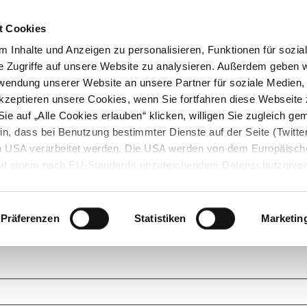
t Cookies
 Inhalte und Anzeigen zu personalisieren, Funktionen für sozia
e Zugriffe auf unsere Website zu analysieren. Außerdem geben w
rwendung unserer Website an unsere Partner für soziale Medien
akzeptieren unsere Cookies, wenn Sie fortfahren diese Webseite 
ie auf „Alle Cookies erlauben“ klicken, willigen Sie zugleich gem
in, dass bei Benutzung bestimmter Dienste auf der Seite (Twitte
den USA verarbeitet werden. Die USA werden von dem Europäisch
 mit einem nach EU-Standards unzureichendem Datenschutznive
tionen dazu finden Sie hier und in unseren Datenschutzrichtlinien
ukte. Das Grundprinzip der StarMoney Community ist dabei ganz einf
cks. Stellen Sie Ihre Fragen und helfen Sie mit Ihrem Wissen anderen w
Präferenzen
Statistiken
Marketin
upportanfragen zu unseren Produkten wenden Sie sich bitte an den
Star