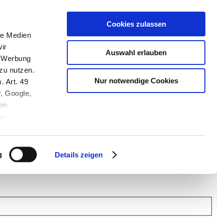
Cookies zulassen
le Medien
ir
Auswahl erlauben
, Werbung
zu nutzen.
Nur notwendige Cookies
. Art. 49
r, Google,
en
au
 (Link s.u.).
ach: Kunden helfen Kunden. Erfahren Sie im Austausch mit anderen
eiter.
g
Details zeigen
 Finanz Support
.