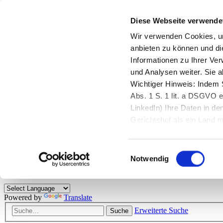
Diese Webseite verwende
Zurück zu StarMoney.de
Login Kundenbereich
Wir verwenden Cookies, um
anbieten zu können und di
Zurück zu StarMoney.de
Informationen zu Ihrer Ve
Login Kundenbereich
und Analysen weiter. Sie 
Zum Inhalt
Wichtiger Hinweis: Indem S
☰
Abs. 1 S. 1 lit. a DSGVO e
LinkedIn) Ihre Daten in 
Herzlich willkommen!
Gerichtshof als ein Land
eingeschätzt. Mehr Informa
Das StarMoney-Forum ist ein Diskussionsforum rund um unsere Prod
Einwilligungsauswahl
Kunden viele nützliche Hilfestellungen und interessante Tipps und Tri
Notwendig
Hinweise: Bitte beachten Sie unsere
Netiquette/Benimmregeln
. Bei S
Powered by
Translate
Erweiterte Suche
Suche