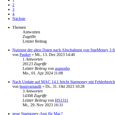
1
2
3
4
Nächste
Themen
Antworten
Zugriffe
Letzter Beitrag
Nutzung der alten Daten nach Abschaltung von StarMoney 3 f
von
Pauker
»
Mi., 13. Dez 2023 14:40
1
Antworten
28123
Zugriffe
Letzter Beitrag
von
asanosho
Mo., 01. Apr 2024 11:08
Nach Update auf MAC 14.1 bricht Starmoney mit Fehlerberich
von
husqvarnaulli
»
Di., 31. Okt 2023 10:28
3
Antworten
14308
Zugriffe
Letzter Beitrag
von
HS1311
Mi., 29. Nov 2023 16:31
neue Starmoney-App für Mac?