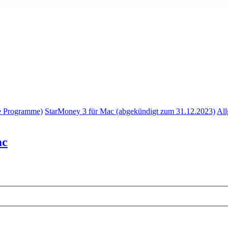
e Programme)
StarMoney 3 für Mac (abgekündigt zum 31.12.2023)
All
ac