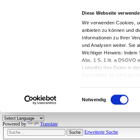
Diese Webseite verwende
Zurück zu StarMoney.de
Login Kundenbereich
Wir verwenden Cookies, um
anbieten zu können und di
Zurück zu StarMoney.de
Informationen zu Ihrer Ve
Login Kundenbereich
und Analysen weiter. Sie 
Zum Inhalt
Wichtiger Hinweis: Indem S
☰
Abs. 1 S. 1 lit. a DSGVO e
LinkedIn) Ihre Daten in 
Herzlich willkommen!
Gerichtshof als ein Land
eingeschätzt. Mehr Informa
Das StarMoney-Forum ist ein Diskussionsforum rund um unsere Prod
Einwilligungsauswahl
Kunden viele nützliche Hilfestellungen und interessante Tipps und Tri
Notwendig
Hinweise: Bitte beachten Sie unsere
Netiquette/Benimmregeln
. Bei S
Powered by
Translate
Erweiterte Suche
Suche