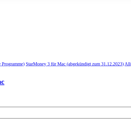
e Programme)
StarMoney 3 für Mac (abgekündigt zum 31.12.2023)
All
ac