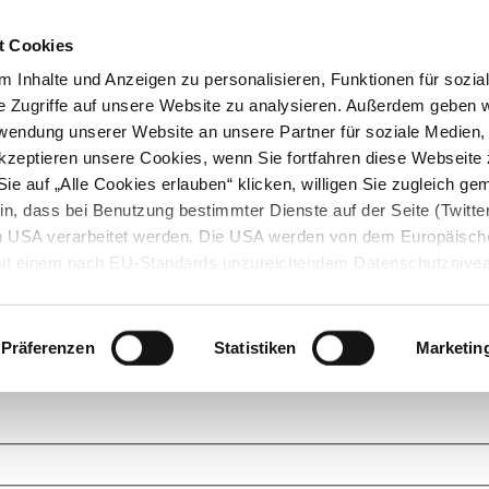
t Cookies
 Inhalte und Anzeigen zu personalisieren, Funktionen für sozia
e Zugriffe auf unsere Website zu analysieren. Außerdem geben w
rwendung unserer Website an unsere Partner für soziale Medien
akzeptieren unsere Cookies, wenn Sie fortfahren diese Webseite 
ie auf „Alle Cookies erlauben“ klicken, willigen Sie zugleich gem
in, dass bei Benutzung bestimmter Dienste auf der Seite (Twitte
den USA verarbeitet werden. Die USA werden von dem Europäisch
 mit einem nach EU-Standards unzureichendem Datenschutznive
tionen dazu finden Sie hier und in unseren Datenschutzrichtlinien
ukte. Das Grundprinzip der StarMoney Community ist dabei ganz einf
cks. Stellen Sie Ihre Fragen und helfen Sie mit Ihrem Wissen anderen w
Präferenzen
Statistiken
Marketin
upportanfragen zu unseren Produkten wenden Sie sich bitte an den
Star