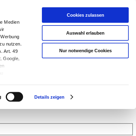
Cookies zulassen
le Medien
ir
Auswahl erlauben
, Werbung
zu nutzen.
Nur notwendige Cookies
. Art. 49
r, Google,
en
au
 (Link s.u.).
ach: Kunden helfen Kunden. Erfahren Sie im Austausch mit anderen
eiter.
g
Details zeigen
 Finanz Support
.