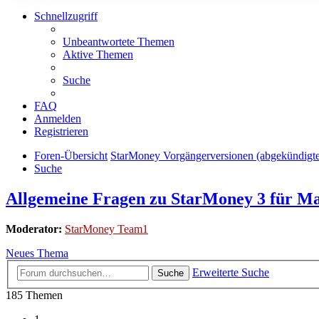
Schnellzugriff
Unbeantwortete Themen
Aktive Themen
Suche
FAQ
Anmelden
Registrieren
Foren-Übersicht
StarMoney Vorgängerversionen (abgekündigt
Suche
Allgemeine Fragen zu StarMoney 3 für M
Moderator:
StarMoney Team1
Neues Thema
Erweiterte Suche
Suche
185 Themen