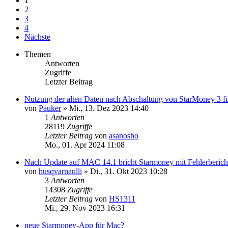
1
2
3
4
Nächste
Themen
Antworten
Zugriffe
Letzter Beitrag
Nutzung der alten Daten nach Abschaltung von StarMoney 3 f
von
Pauker
»
Mi., 13. Dez 2023 14:40
1
Antworten
28119
Zugriffe
Letzter Beitrag
von
asanosho
Mo., 01. Apr 2024 11:08
Nach Update auf MAC 14.1 bricht Starmoney mit Fehlerberich
von
husqvarnaulli
»
Di., 31. Okt 2023 10:28
3
Antworten
14308
Zugriffe
Letzter Beitrag
von
HS1311
Mi., 29. Nov 2023 16:31
neue Starmoney-App für Mac?