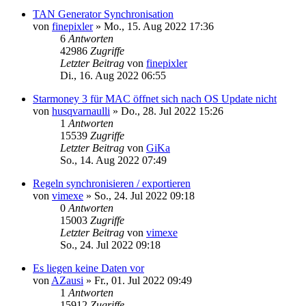
TAN Generator Synchronisation
von
finepixler
»
Mo., 15. Aug 2022 17:36
6
Antworten
42986
Zugriffe
Letzter Beitrag
von
finepixler
Di., 16. Aug 2022 06:55
Starmoney 3 für MAC öffnet sich nach OS Update nicht
von
husqvarnaulli
»
Do., 28. Jul 2022 15:26
1
Antworten
15539
Zugriffe
Letzter Beitrag
von
GiKa
So., 14. Aug 2022 07:49
Regeln synchronisieren / exportieren
von
vimexe
»
So., 24. Jul 2022 09:18
0
Antworten
15003
Zugriffe
Letzter Beitrag
von
vimexe
So., 24. Jul 2022 09:18
Es liegen keine Daten vor
von
AZausi
»
Fr., 01. Jul 2022 09:49
1
Antworten
15912
Zugriffe