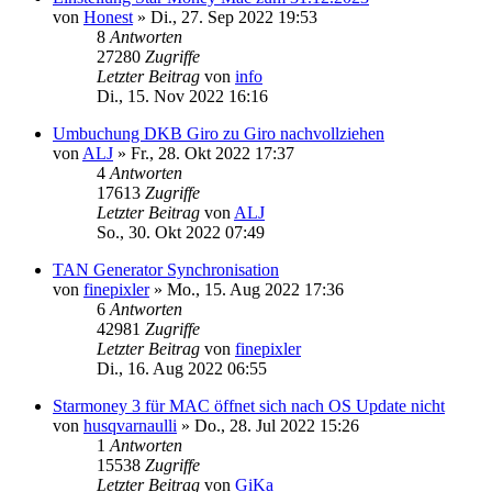
von
Honest
»
Di., 27. Sep 2022 19:53
8
Antworten
27280
Zugriffe
Letzter Beitrag
von
info
Di., 15. Nov 2022 16:16
Umbuchung DKB Giro zu Giro nachvollziehen
von
ALJ
»
Fr., 28. Okt 2022 17:37
4
Antworten
17613
Zugriffe
Letzter Beitrag
von
ALJ
So., 30. Okt 2022 07:49
TAN Generator Synchronisation
von
finepixler
»
Mo., 15. Aug 2022 17:36
6
Antworten
42981
Zugriffe
Letzter Beitrag
von
finepixler
Di., 16. Aug 2022 06:55
Starmoney 3 für MAC öffnet sich nach OS Update nicht
von
husqvarnaulli
»
Do., 28. Jul 2022 15:26
1
Antworten
15538
Zugriffe
Letzter Beitrag
von
GiKa