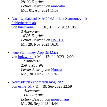
28108
Zugriffe
Letzter Beitrag
von
asanosho
Mo., 01. Apr 2024 11:08
Nach Update auf MAC 14.1 bricht Starmoney mit
Fehlerbericht ab
von
husqvarnaulli
»
Di., 31. Okt 2023 10:28
3
Antworten
14305
Zugriffe
Letzter Beitrag
von
HS1311
Mi., 29. Nov 2023 16:31
neue Starmoney-App für Mac?
von
hplzwurm
»
Mo., 17. Jul 2023 12:00
12
Antworten
25943
Zugriffe
Letzter Beitrag
von
Honest
Mo., 30. Okt 2023 11:48
Adressdaten exportieren möglich?
von
eagle_51
»
Di., 19. Sep 2023 22:59
1
Antworten
13378
Zugriffe
Letzter Beitrag
von
moneymaus
Mi., 20. Sep 2023 14:44