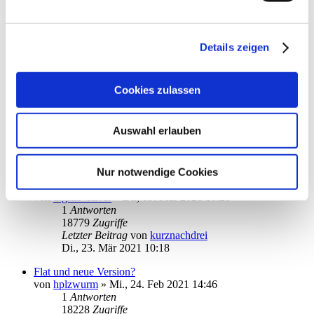
tanJack Bluetooth unter MacOS Big Sur
von
webbymaster
»
Mo., 17. Mai 2021 09:27
1
Antworten
Details zeigen
16937
Zugriffe
Letzter Beitrag
von
info
Di., 18. Mai 2021 11:28
Cookies zulassen
MT940
von
mike.loew
»
Do., 11. Mär 2021 21:04
1
Antworten
Auswahl erlauben
19118
Zugriffe
Letzter Beitrag
von
moneymaus
Di., 23. Mär 2021 15:47
Nur notwendige Cookies
StarMoney 3 (Apple M1 Chip)
von
digital_oliver
»
Di., 09. Mär 2021 10:20
1
Antworten
18779
Zugriffe
Letzter Beitrag
von
kurznachdrei
Di., 23. Mär 2021 10:18
Flat und neue Version?
von
hplzwurm
»
Mi., 24. Feb 2021 14:46
1
Antworten
18228
Zugriffe