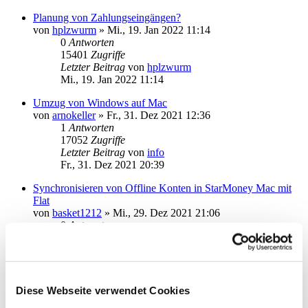
Planung von Zahlungseingängen?
von
hplzwurm
»
Mi., 19. Jan 2022 11:14
0
Antworten
15401
Zugriffe
Letzter Beitrag
von
hplzwurm
Mi., 19. Jan 2022 11:14
Umzug von Windows auf Mac
von
arnokeller
»
Fr., 31. Dez 2021 12:36
1
Antworten
17052
Zugriffe
Letzter Beitrag
von
info
Fr., 31. Dez 2021 20:39
Synchronisieren von Offline Konten in StarMoney Mac mit
Flat
von
basket1212
»
Mi., 29. Dez 2021 21:06
0
Antworten
15279
Zugriffe
Letzter Beitrag
von
basket1212
Mi., 29. Dez 2021 21:06
Überweisung – Es ist ein Fehler aufgetreten
Diese Webseite verwendet Cookies
von
Kazuhisa
»
Mo., 29. Nov 2021 13:48