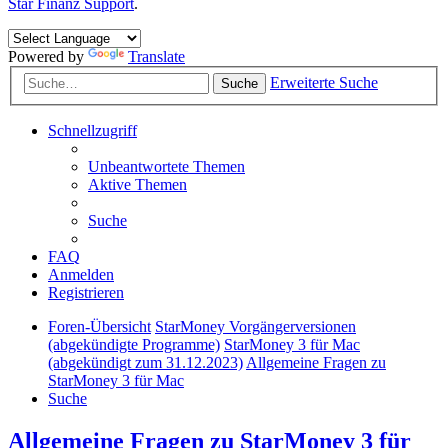
Star Finanz Support
.
Powered by
Translate
Erweiterte Suche
Suche
Schnellzugriff
Unbeantwortete Themen
Aktive Themen
Suche
FAQ
Anmelden
Registrieren
Foren-Übersicht
StarMoney Vorgängerversionen
(abgekündigte Programme)
StarMoney 3 für Mac
(abgekündigt zum 31.12.2023)
Allgemeine Fragen zu
StarMoney 3 für Mac
Suche
Allgemeine Fragen zu StarMoney 3 für