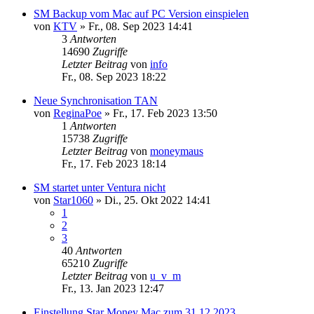
SM Backup vom Mac auf PC Version einspielen
von
KTV
»
Fr., 08. Sep 2023 14:41
3
Antworten
14690
Zugriffe
Letzter Beitrag
von
info
Fr., 08. Sep 2023 18:22
Neue Synchronisation TAN
von
ReginaPoe
»
Fr., 17. Feb 2023 13:50
1
Antworten
15738
Zugriffe
Letzter Beitrag
von
moneymaus
Fr., 17. Feb 2023 18:14
SM startet unter Ventura nicht
von
Star1060
»
Di., 25. Okt 2022 14:41
1
2
3
40
Antworten
65210
Zugriffe
Letzter Beitrag
von
u_v_m
Fr., 13. Jan 2023 12:47
Einstellung Star Money Mac zum 31.12.2023