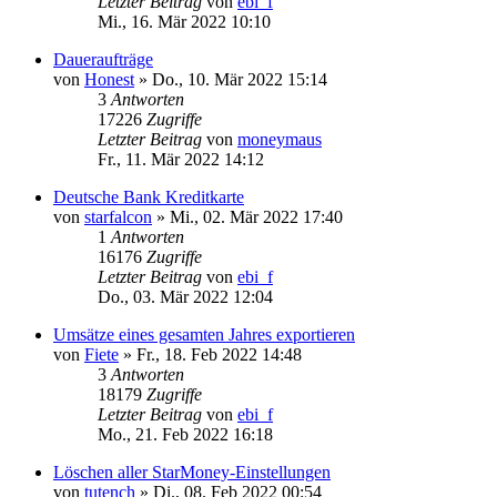
Letzter Beitrag
von
ebi_f
Mi., 16. Mär 2022 10:10
Daueraufträge
von
Honest
»
Do., 10. Mär 2022 15:14
3
Antworten
17226
Zugriffe
Letzter Beitrag
von
moneymaus
Fr., 11. Mär 2022 14:12
Deutsche Bank Kreditkarte
von
starfalcon
»
Mi., 02. Mär 2022 17:40
1
Antworten
16176
Zugriffe
Letzter Beitrag
von
ebi_f
Do., 03. Mär 2022 12:04
Umsätze eines gesamten Jahres exportieren
von
Fiete
»
Fr., 18. Feb 2022 14:48
3
Antworten
18179
Zugriffe
Letzter Beitrag
von
ebi_f
Mo., 21. Feb 2022 16:18
Löschen aller StarMoney-Einstellungen
von
tutench
»
Di., 08. Feb 2022 00:54