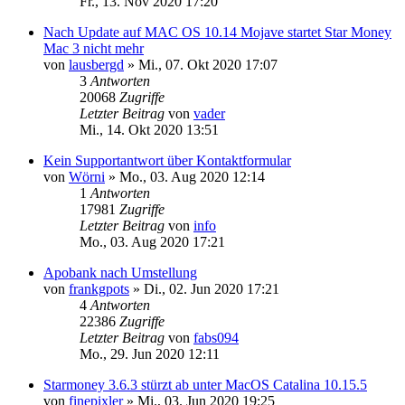
Fr., 13. Nov 2020 17:20
Nach Update auf MAC OS 10.14 Mojave startet Star Money
Mac 3 nicht mehr
von
lausbergd
»
Mi., 07. Okt 2020 17:07
3
Antworten
20068
Zugriffe
Letzter Beitrag
von
vader
Mi., 14. Okt 2020 13:51
Kein Supportantwort über Kontaktformular
von
Wörni
»
Mo., 03. Aug 2020 12:14
1
Antworten
17981
Zugriffe
Letzter Beitrag
von
info
Mo., 03. Aug 2020 17:21
Apobank nach Umstellung
von
frankgpots
»
Di., 02. Jun 2020 17:21
4
Antworten
22386
Zugriffe
Letzter Beitrag
von
fabs094
Mo., 29. Jun 2020 12:11
Starmoney 3.6.3 stürzt ab unter MacOS Catalina 10.15.5
von
finepixler
»
Mi., 03. Jun 2020 19:25