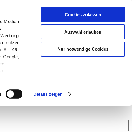
Cookies zulassen
le Medien
ir
Auswahl erlauben
, Werbung
zu nutzen.
Nur notwendige Cookies
. Art. 49
r, Google,
en
au
 (Link s.u.).
ach: Kunden helfen Kunden. Erfahren Sie im Austausch mit anderen
eiter.
g
Details zeigen
 Finanz Support
.