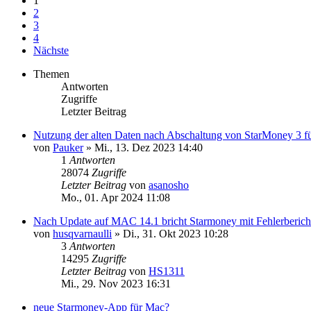
1
2
3
4
Nächste
Themen
Antworten
Zugriffe
Letzter Beitrag
Nutzung der alten Daten nach Abschaltung von StarMoney 3 f
von
Pauker
»
Mi., 13. Dez 2023 14:40
1
Antworten
28074
Zugriffe
Letzter Beitrag
von
asanosho
Mo., 01. Apr 2024 11:08
Nach Update auf MAC 14.1 bricht Starmoney mit Fehlerberich
von
husqvarnaulli
»
Di., 31. Okt 2023 10:28
3
Antworten
14295
Zugriffe
Letzter Beitrag
von
HS1311
Mi., 29. Nov 2023 16:31
neue Starmoney-App für Mac?