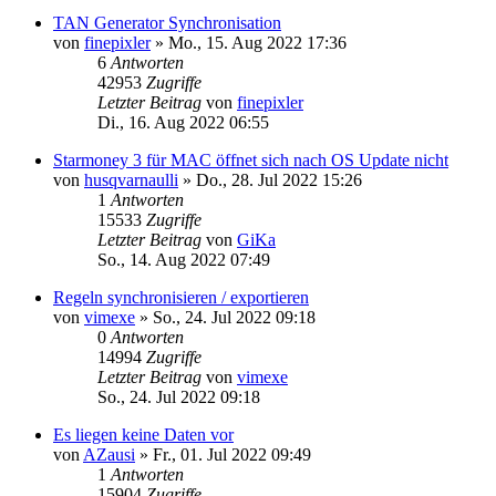
TAN Generator Synchronisation
von
finepixler
»
Mo., 15. Aug 2022 17:36
6
Antworten
42953
Zugriffe
Letzter Beitrag
von
finepixler
Di., 16. Aug 2022 06:55
Starmoney 3 für MAC öffnet sich nach OS Update nicht
von
husqvarnaulli
»
Do., 28. Jul 2022 15:26
1
Antworten
15533
Zugriffe
Letzter Beitrag
von
GiKa
So., 14. Aug 2022 07:49
Regeln synchronisieren / exportieren
von
vimexe
»
So., 24. Jul 2022 09:18
0
Antworten
14994
Zugriffe
Letzter Beitrag
von
vimexe
So., 24. Jul 2022 09:18
Es liegen keine Daten vor
von
AZausi
»
Fr., 01. Jul 2022 09:49
1
Antworten
15904
Zugriffe