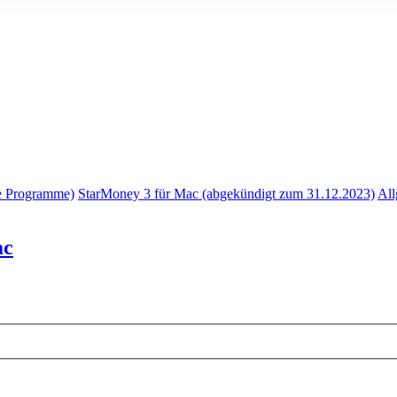
e Programme)
StarMoney 3 für Mac (abgekündigt zum 31.12.2023)
All
ac