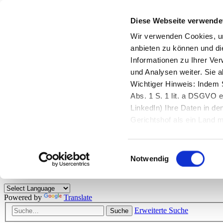
Diese Webseite verwende
Zurück zu StarMoney.de
Login Kundenbereich
Wir verwenden Cookies, um
anbieten zu können und di
Zurück zu StarMoney.de
Informationen zu Ihrer Ve
Login Kundenbereich
und Analysen weiter. Sie 
Zum Inhalt
Wichtiger Hinweis: Indem S
☰
Abs. 1 S. 1 lit. a DSGVO e
LinkedIn) Ihre Daten in 
Herzlich willkommen!
Gerichtshof als ein Land
eingeschätzt. Mehr Informa
Das StarMoney-Forum ist ein Diskussionsforum rund um unsere Prod
Einwilligungsauswahl
Kunden viele nützliche Hilfestellungen und interessante Tipps und Tri
Notwendig
Hinweise: Bitte beachten Sie unsere
Netiquette/Benimmregeln
. Bei S
Powered by
Translate
Erweiterte Suche
Suche