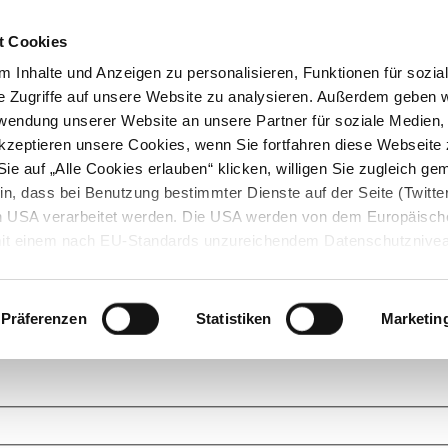
t Cookies
 Inhalte und Anzeigen zu personalisieren, Funktionen für sozia
e Zugriffe auf unsere Website zu analysieren. Außerdem geben w
rwendung unserer Website an unsere Partner für soziale Medien
akzeptieren unsere Cookies, wenn Sie fortfahren diese Webseite 
ie auf „Alle Cookies erlauben“ klicken, willigen Sie zugleich gem
in, dass bei Benutzung bestimmter Dienste auf der Seite (Twitte
den USA verarbeitet werden. Die USA werden von dem Europäisch
 mit einem nach EU-Standards unzureichendem Datenschutznive
tionen dazu finden Sie hier und in unseren Datenschutzrichtlinien
ukte. Das Grundprinzip der StarMoney Community ist dabei ganz einf
cks. Stellen Sie Ihre Fragen und helfen Sie mit Ihrem Wissen anderen w
Präferenzen
Statistiken
Marketin
upportanfragen zu unseren Produkten wenden Sie sich bitte an den
Star