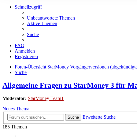
Schnellzugriff
Unbeantwortete Themen
Aktive Themen
Suche
FAQ
Anmelden
Registrieren
Foren-Übersicht
StarMoney Vorgängerversionen (abgekündigt
Suche
Allgemeine Fragen zu StarMoney 3 für M
Moderator:
StarMoney Team1
Neues Thema
Erweiterte Suche
Suche
185 Themen