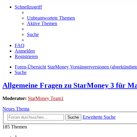
Schnellzugriff
Unbeantwortete Themen
Aktive Themen
Suche
FAQ
Anmelden
Registrieren
Foren-Übersicht
StarMoney Vorgängerversionen (abgekündigt
Suche
Allgemeine Fragen zu StarMoney 3 für M
Moderator:
StarMoney Team1
Neues Thema
Erweiterte Suche
Suche
185 Themen