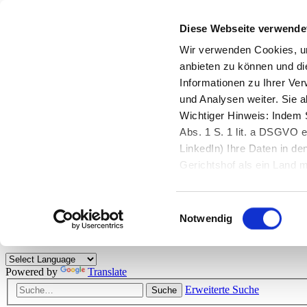
Diese Webseite verwende
Zurück zu StarMoney.de
Login Kundenbereich
Wir verwenden Cookies, um
anbieten zu können und di
Zurück zu StarMoney.de
Informationen zu Ihrer Ve
Login Kundenbereich
und Analysen weiter. Sie 
Zum Inhalt
Wichtiger Hinweis: Indem S
☰
Abs. 1 S. 1 lit. a DSGVO e
LinkedIn) Ihre Daten in 
Herzlich willkommen!
Gerichtshof als ein Land
eingeschätzt. Mehr Informa
Das StarMoney-Forum ist ein Diskussionsforum rund um unsere Prod
Einwilligungsauswahl
Kunden viele nützliche Hilfestellungen und interessante Tipps und Tri
Notwendig
Hinweise: Bitte beachten Sie unsere
Netiquette/Benimmregeln
. Bei S
Powered by
Translate
Erweiterte Suche
Suche