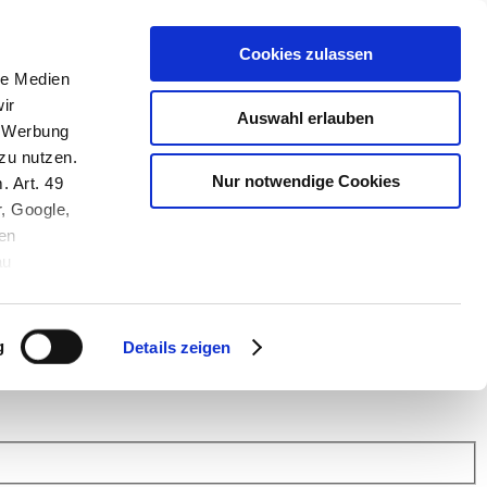
Cookies zulassen
le Medien
ir
Auswahl erlauben
, Werbung
zu nutzen.
Nur notwendige Cookies
. Art. 49
r, Google,
en
au
 (Link s.u.).
ach: Kunden helfen Kunden. Erfahren Sie im Austausch mit anderen
eiter.
g
Details zeigen
 Finanz Support
.