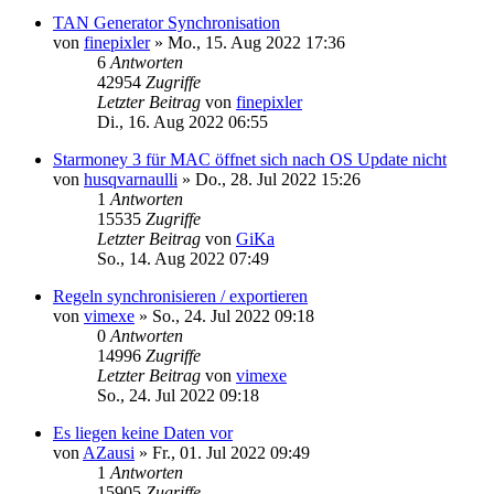
TAN Generator Synchronisation
von
finepixler
»
Mo., 15. Aug 2022 17:36
6
Antworten
42954
Zugriffe
Letzter Beitrag
von
finepixler
Di., 16. Aug 2022 06:55
Starmoney 3 für MAC öffnet sich nach OS Update nicht
von
husqvarnaulli
»
Do., 28. Jul 2022 15:26
1
Antworten
15535
Zugriffe
Letzter Beitrag
von
GiKa
So., 14. Aug 2022 07:49
Regeln synchronisieren / exportieren
von
vimexe
»
So., 24. Jul 2022 09:18
0
Antworten
14996
Zugriffe
Letzter Beitrag
von
vimexe
So., 24. Jul 2022 09:18
Es liegen keine Daten vor
von
AZausi
»
Fr., 01. Jul 2022 09:49
1
Antworten
15905
Zugriffe