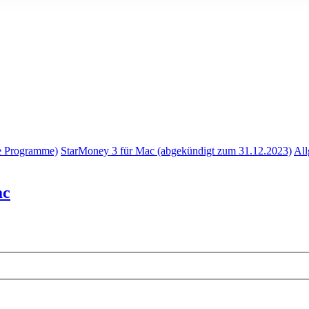
e Programme)
StarMoney 3 für Mac (abgekündigt zum 31.12.2023)
All
ac