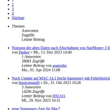
1
2
3
4
Nächste
Themen
Antworten
Zugriffe
Letzter Beitrag
Nutzung der alten Daten nach Abschaltung von StarMoney 3 f
von
Pauker
»
Mi., 13. Dez 2023 14:40
1
Antworten
28081
Zugriffe
Letzter Beitrag
von
asanosho
Mo., 01. Apr 2024 11:08
Nach Update auf MAC 14.1 bricht Starmoney mit Fehlerberich
von
husqvarnaulli
»
Di., 31. Okt 2023 10:28
3
Antworten
14296
Zugriffe
Letzter Beitrag
von
HS1311
Mi., 29. Nov 2023 16:31
neue Starmoney-App für Mac?