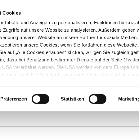
t Cookies
 Inhalte und Anzeigen zu personalisieren, Funktionen für sozia
e Zugriffe auf unsere Website zu analysieren. Außerdem geben w
rwendung unserer Website an unsere Partner für soziale Medien
akzeptieren unsere Cookies, wenn Sie fortfahren diese Webseite 
ie auf „Alle Cookies erlauben“ klicken, willigen Sie zugleich gem
in, dass bei Benutzung bestimmter Dienste auf der Seite (Twitte
den USA verarbeitet werden. Die USA werden von dem Europäisch
 mit einem nach EU-Standards unzureichendem Datenschutznive
tionen dazu finden Sie hier und in unseren Datenschutzrichtlinien
ukte. Das Grundprinzip der StarMoney Community ist dabei ganz einf
cks. Stellen Sie Ihre Fragen und helfen Sie mit Ihrem Wissen anderen w
Präferenzen
Statistiken
Marketin
upportanfragen zu unseren Produkten wenden Sie sich bitte an den
Star