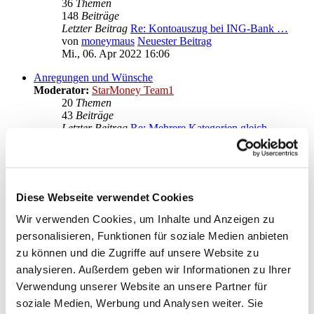
36
Themen
148
Beiträge
Letzter Beitrag
Re: Kontoauszug bei ING-Bank …
von
moneymaus
Neuester Beitrag
Mi., 06. Apr 2022 16:06
Anregungen und Wünsche
Moderator:
StarMoney Team1
20
Themen
43
Beiträge
Letzter Beitrag
Re: Mehrere Kategorien gleich…
von
moneymaus
Neuester Beitrag
Mi., 28. Sep 2022 20:14
Gehe zu
Diese Webseite verwendet Cookies
Star Finanz GmbH
↳ Ankündigungen der Star Finanz GmbH
Wir verwenden Cookies, um Inhalte und Anzeigen zu
↳ Inhalte OnlineUpdates (Produktaktualisierungen)
personalisieren, Funktionen für soziale Medien anbieten
StarMoney Deluxe 15
zu können und die Zugriffe auf unsere Website zu
↳ Allgemeine Fragen zu StarMoney Deluxe 15
↳ Installation von StarMoney Deluxe 15
analysieren. Außerdem geben wir Informationen zu Ihrer
↳ Bedienung von StarMoney Deluxe 15
Verwendung unserer Website an unsere Partner für
↳ StarMoney Deluxe 15 und Institute
soziale Medien, Werbung und Analysen weiter. Sie
↳ Anregungen und Wünsche zu StarMoney Deluxe 15