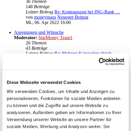
36
Themen
148
Beiträge
Letzter Beitrag
Re: Kontoauszug bei ING-Bank …
von
moneymaus
Neuester Beitrag
Mi., 06. Apr 2022 16:06
Anregungen und Wünsche
Moderator:
StarMoney Team1
20
Themen
43
Beiträge
Letzter Beitrag
Re: Mehrere Kategorien gleich…
von
moneymaus
Neuester Beitrag
Mi., 28. Sep 2022 20:14
Gehe zu
Diese Webseite verwendet Cookies
Star Finanz GmbH
↳ Ankündigungen der Star Finanz GmbH
Wir verwenden Cookies, um Inhalte und Anzeigen zu
↳ Inhalte OnlineUpdates (Produktaktualisierungen)
personalisieren, Funktionen für soziale Medien anbieten
StarMoney Deluxe 15
zu können und die Zugriffe auf unsere Website zu
↳ Allgemeine Fragen zu StarMoney Deluxe 15
↳ Installation von StarMoney Deluxe 15
analysieren. Außerdem geben wir Informationen zu Ihrer
↳ Bedienung von StarMoney Deluxe 15
Verwendung unserer Website an unsere Partner für
↳ StarMoney Deluxe 15 und Institute
soziale Medien, Werbung und Analysen weiter. Sie
↳ Anregungen und Wünsche zu StarMoney Deluxe 15