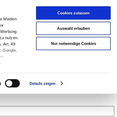
Cookies zulassen
le Medien
ir
Auswahl erlauben
, Werbung
zu nutzen.
Nur notwendige Cookies
. Art. 49
r, Google,
en
au
 (Link s.u.).
ach: Kunden helfen Kunden. Erfahren Sie im Austausch mit anderen
eiter.
g
Details zeigen
 Finanz Support
.