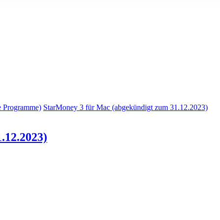
e Programme)
StarMoney 3 für Mac (abgekündigt zum 31.12.2023)
.12.2023)