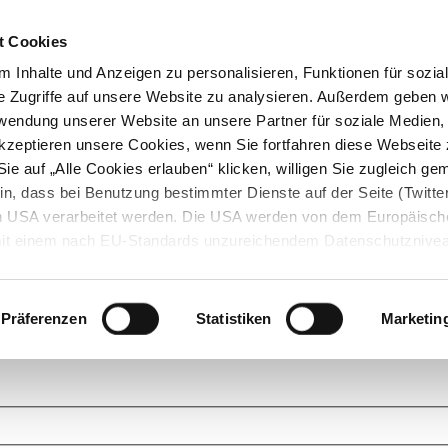
t Cookies
 Inhalte und Anzeigen zu personalisieren, Funktionen für sozia
e Zugriffe auf unsere Website zu analysieren. Außerdem geben w
rwendung unserer Website an unsere Partner für soziale Medien
akzeptieren unsere Cookies, wenn Sie fortfahren diese Webseite 
ie auf „Alle Cookies erlauben“ klicken, willigen Sie zugleich gem
in, dass bei Benutzung bestimmter Dienste auf der Seite (Twitte
den USA verarbeitet werden. Die USA werden von dem Europäisch
 mit einem nach EU-Standards unzureichendem Datenschutznive
tionen dazu finden Sie hier und in unseren Datenschutzrichtlinien
ukte. Das Grundprinzip der StarMoney Community ist dabei ganz einf
cks. Stellen Sie Ihre Fragen und helfen Sie mit Ihrem Wissen anderen w
Präferenzen
Statistiken
Marketin
upportanfragen zu unseren Produkten wenden Sie sich bitte an den
Star