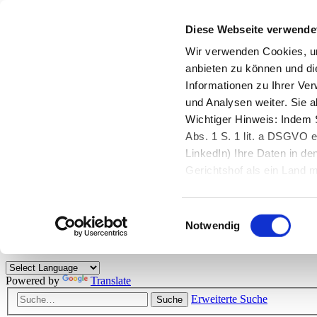
Diese Webseite verwende
Zurück zu StarMoney.de
Login Kundenbereich
Wir verwenden Cookies, um
anbieten zu können und di
Zurück zu StarMoney.de
Informationen zu Ihrer Ve
Login Kundenbereich
und Analysen weiter. Sie 
Zum Inhalt
Wichtiger Hinweis: Indem S
☰
Abs. 1 S. 1 lit. a DSGVO e
LinkedIn) Ihre Daten in 
Herzlich willkommen!
Gerichtshof als ein Land
eingeschätzt. Mehr Informa
Das StarMoney-Forum ist ein Diskussionsforum rund um unsere Prod
Einwilligungsauswahl
Kunden viele nützliche Hilfestellungen und interessante Tipps und Tri
Notwendig
Hinweise: Bitte beachten Sie unsere
Netiquette/Benimmregeln
. Bei S
Powered by
Translate
Erweiterte Suche
Suche