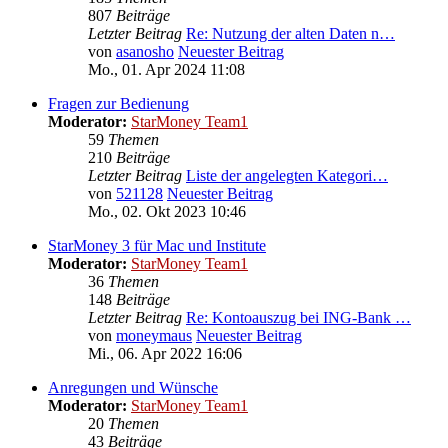
807
Beiträge
Letzter Beitrag
Re: Nutzung der alten Daten n…
von
asanosho
Neuester Beitrag
Mo., 01. Apr 2024 11:08
Fragen zur Bedienung
Moderator:
StarMoney Team1
59
Themen
210
Beiträge
Letzter Beitrag
Liste der angelegten Kategori…
von
521128
Neuester Beitrag
Mo., 02. Okt 2023 10:46
StarMoney 3 für Mac und Institute
Moderator:
StarMoney Team1
36
Themen
148
Beiträge
Letzter Beitrag
Re: Kontoauszug bei ING-Bank …
von
moneymaus
Neuester Beitrag
Mi., 06. Apr 2022 16:06
Anregungen und Wünsche
Moderator:
StarMoney Team1
20
Themen
43
Beiträge