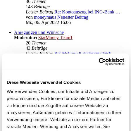
36
Themen
148
Beiträge
Letzter Beitrag
Re: Kontoauszug bei ING-Bank …
von
moneymaus
Neuester Beitrag
Mi., 06. Apr 2022 16:06
Anregungen und Wünsche
Moderator:
StarMoney Team1
20
Themen
43
Beiträge
Letzter Beitrag
Re: Mehrere Kategorien gleich…
von
moneymaus
Neuester Beitrag
Mi., 28. Sep 2022 20:14
Gehe zu
Diese Webseite verwendet Cookies
Star Finanz GmbH
↳ Ankündigungen der Star Finanz GmbH
Wir verwenden Cookies, um Inhalte und Anzeigen zu
↳ Inhalte OnlineUpdates (Produktaktualisierungen)
personalisieren, Funktionen für soziale Medien anbieten
StarMoney Deluxe 15
zu können und die Zugriffe auf unsere Website zu
↳ Allgemeine Fragen zu StarMoney Deluxe 15
↳ Installation von StarMoney Deluxe 15
analysieren. Außerdem geben wir Informationen zu Ihrer
↳ Bedienung von StarMoney Deluxe 15
Verwendung unserer Website an unsere Partner für
↳ StarMoney Deluxe 15 und Institute
soziale Medien, Werbung und Analysen weiter. Sie
↳ Anregungen und Wünsche zu StarMoney Deluxe 15