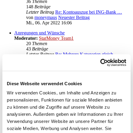
36
Themen
148
Beiträge
Letzter Beitrag
Re: Kontoauszug bei ING-Bank …
von
moneymaus
Neuester Beitrag
Mi., 06. Apr 2022 16:06
Anregungen und Wünsche
Moderator:
StarMoney Team1
20
Themen
43
Beiträge
Letzter Beitrag
Re: Mehrere Kategorien gleich…
von
moneymaus
Neuester Beitrag
Mi., 28. Sep 2022 20:14
Gehe zu
Diese Webseite verwendet Cookies
Star Finanz GmbH
↳ Ankündigungen der Star Finanz GmbH
Wir verwenden Cookies, um Inhalte und Anzeigen zu
↳ Inhalte OnlineUpdates (Produktaktualisierungen)
personalisieren, Funktionen für soziale Medien anbieten
StarMoney Deluxe 15
zu können und die Zugriffe auf unsere Website zu
↳ Allgemeine Fragen zu StarMoney Deluxe 15
↳ Installation von StarMoney Deluxe 15
analysieren. Außerdem geben wir Informationen zu Ihrer
↳ Bedienung von StarMoney Deluxe 15
Verwendung unserer Website an unsere Partner für
↳ StarMoney Deluxe 15 und Institute
soziale Medien, Werbung und Analysen weiter. Sie
↳ Anregungen und Wünsche zu StarMoney Deluxe 15