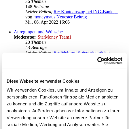
36
Themen
148
Beiträge
Letzter Beitrag
Re: Kontoauszug bei ING-Bank …
von
moneymaus
Neuester Beitrag
Mi., 06. Apr 2022 16:06
Anregungen und Wünsche
Moderator:
StarMoney Team1
20
Themen
43
Beiträge
Letzter Beitrag
Re: Mehrere Kategorien gleich…
von
moneymaus
Neuester Beitrag
Mi., 28. Sep 2022 20:14
Gehe zu
Diese Webseite verwendet Cookies
Star Finanz GmbH
↳ Ankündigungen der Star Finanz GmbH
Wir verwenden Cookies, um Inhalte und Anzeigen zu
↳ Inhalte OnlineUpdates (Produktaktualisierungen)
personalisieren, Funktionen für soziale Medien anbieten
StarMoney Deluxe 15
zu können und die Zugriffe auf unsere Website zu
↳ Allgemeine Fragen zu StarMoney Deluxe 15
↳ Installation von StarMoney Deluxe 15
analysieren. Außerdem geben wir Informationen zu Ihrer
↳ Bedienung von StarMoney Deluxe 15
Verwendung unserer Website an unsere Partner für
↳ StarMoney Deluxe 15 und Institute
soziale Medien, Werbung und Analysen weiter. Sie
↳ Anregungen und Wünsche zu StarMoney Deluxe 15