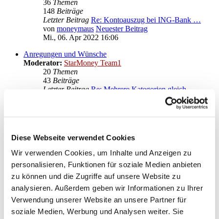
36
Themen
148
Beiträge
Letzter Beitrag
Re: Kontoauszug bei ING-Bank …
von
moneymaus
Neuester Beitrag
Mi., 06. Apr 2022 16:06
Anregungen und Wünsche
Moderator:
StarMoney Team1
20
Themen
43
Beiträge
Letzter Beitrag
Re: Mehrere Kategorien gleich…
von
moneymaus
Neuester Beitrag
Mi., 28. Sep 2022 20:14
Gehe zu
Diese Webseite verwendet Cookies
Star Finanz GmbH
↳ Ankündigungen der Star Finanz GmbH
Wir verwenden Cookies, um Inhalte und Anzeigen zu
↳ Inhalte OnlineUpdates (Produktaktualisierungen)
personalisieren, Funktionen für soziale Medien anbieten
StarMoney Deluxe 15
zu können und die Zugriffe auf unsere Website zu
↳ Allgemeine Fragen zu StarMoney Deluxe 15
↳ Installation von StarMoney Deluxe 15
analysieren. Außerdem geben wir Informationen zu Ihrer
↳ Bedienung von StarMoney Deluxe 15
Verwendung unserer Website an unsere Partner für
↳ StarMoney Deluxe 15 und Institute
soziale Medien, Werbung und Analysen weiter. Sie
↳ Anregungen und Wünsche zu StarMoney Deluxe 15