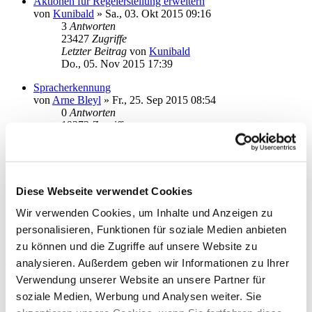
Aktionen für Regelerstellung erweitern
von
Kunibald
»
Sa., 03. Okt 2015 09:16
3
Antworten
23427
Zugriffe
Letzter Beitrag
von
Kunibald
Do., 05. Nov 2015 17:39
Spracherkennung
von
Arne Bleyl
»
Fr., 25. Sep 2015 08:54
0
Antworten
19373
Zugriffe
Letzter Beitrag
von
Arne Bleyl
Fr., 25. Sep 2015 08:54
Mein Wunschzettel
von
calea
»
Fr., 28. Aug 2015 15:21
Diese Webseite verwendet Cookies
0
Antworten
20013
Zugriffe
Wir verwenden Cookies, um Inhalte und Anzeigen zu
Letzter Beitrag
von
calea
personalisieren, Funktionen für soziale Medien anbieten
Fr., 28. Aug 2015 15:21
zu können und die Zugriffe auf unsere Website zu
Neues Thema
analysieren. Außerdem geben wir Informationen zu Ihrer
Anzeigen:
Sortiere nach:
Verwendung unserer Website an unsere Partner für
Richtung:
soziale Medien, Werbung und Analysen weiter. Sie