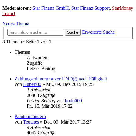
Moderatoren:
Star Finanz GmbH
,
Star Finanz Support
,
StarMoney
Team1
Neues Thema
Erweiterte Suche
Suche
8 Themen • Seite
1
von
1
Themen
Antworten
Zugriffe
Letzter Beitrag
Zahlungserinnerung vor UND(!) nach Fälligkeit
von
Hubert00
»
Mi., 09. Dez 2015 19:25
3
Antworten
26368
Zugriffe
Letzter Beitrag
von
bodo000
Fr., 15. Mär 2019 17:22
Kontoart ändern
von
Teutates
»
Do., 09. Mär 2017 13:27
9
Antworten
40423
Zugriffe