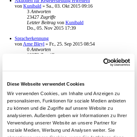
Aktionen für Regelerstellung erweitern
von
Kunibald
»
Sa., 03. Okt 2015 09:16
3
Antworten
23427
Zugriffe
Letzter Beitrag
von
Kunibald
Do., 05. Nov 2015 17:39
Spracherkennung
von
Arne Bleyl
»
Fr., 25. Sep 2015 08:54
0
Antworten
19373
Zugriffe
Letzter Beitrag
von
Arne Bleyl
Fr., 25. Sep 2015 08:54
Mein Wunschzettel
von
calea
»
Fr., 28. Aug 2015 15:21
Diese Webseite verwendet Cookies
0
Antworten
20014
Zugriffe
Wir verwenden Cookies, um Inhalte und Anzeigen zu
Letzter Beitrag
von
calea
personalisieren, Funktionen für soziale Medien anbieten
Fr., 28. Aug 2015 15:21
zu können und die Zugriffe auf unsere Website zu
Neues Thema
analysieren. Außerdem geben wir Informationen zu Ihrer
Anzeigen:
Sortiere nach:
Verwendung unserer Website an unsere Partner für
Richtung:
soziale Medien, Werbung und Analysen weiter. Sie