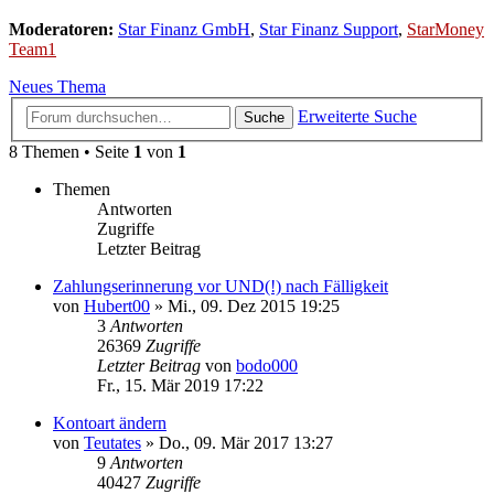
Moderatoren:
Star Finanz GmbH
,
Star Finanz Support
,
StarMoney
Team1
Neues Thema
Erweiterte Suche
Suche
8 Themen • Seite
1
von
1
Themen
Antworten
Zugriffe
Letzter Beitrag
Zahlungserinnerung vor UND(!) nach Fälligkeit
von
Hubert00
»
Mi., 09. Dez 2015 19:25
3
Antworten
26369
Zugriffe
Letzter Beitrag
von
bodo000
Fr., 15. Mär 2019 17:22
Kontoart ändern
von
Teutates
»
Do., 09. Mär 2017 13:27
9
Antworten
40427
Zugriffe