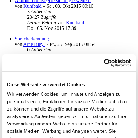
Aktionen für Regelerstellung erweitern
von
Kunibald
»
Sa., 03. Okt 2015 09:16
3
Antworten
23427
Zugriffe
Letzter Beitrag
von
Kunibald
Do., 05. Nov 2015 17:39
Spracherkennung
von
Arne Bleyl
»
Fr., 25. Sep 2015 08:54
0
Antworten
19373
Zugriffe
Letzter Beitrag
von
Arne Bleyl
Fr., 25. Sep 2015 08:54
Mein Wunschzettel
von
calea
»
Fr., 28. Aug 2015 15:21
Diese Webseite verwendet Cookies
0
Antworten
20015
Zugriffe
Wir verwenden Cookies, um Inhalte und Anzeigen zu
Letzter Beitrag
von
calea
personalisieren, Funktionen für soziale Medien anbieten
Fr., 28. Aug 2015 15:21
zu können und die Zugriffe auf unsere Website zu
Neues Thema
analysieren. Außerdem geben wir Informationen zu Ihrer
Anzeigen:
Sortiere nach:
Verwendung unserer Website an unsere Partner für
Richtung:
soziale Medien, Werbung und Analysen weiter. Sie