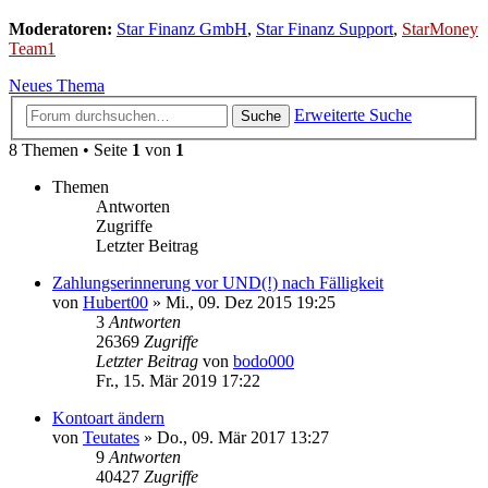
Moderatoren:
Star Finanz GmbH
,
Star Finanz Support
,
StarMoney
Team1
Neues Thema
Erweiterte Suche
Suche
8 Themen • Seite
1
von
1
Themen
Antworten
Zugriffe
Letzter Beitrag
Zahlungserinnerung vor UND(!) nach Fälligkeit
von
Hubert00
»
Mi., 09. Dez 2015 19:25
3
Antworten
26369
Zugriffe
Letzter Beitrag
von
bodo000
Fr., 15. Mär 2019 17:22
Kontoart ändern
von
Teutates
»
Do., 09. Mär 2017 13:27
9
Antworten
40427
Zugriffe