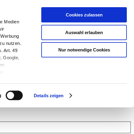
Cookies zulassen
le Medien
ir
Auswahl erlauben
, Werbung
zu nutzen.
Nur notwendige Cookies
. Art. 49
r, Google,
en
au
 (Link s.u.).
ach: Kunden helfen Kunden. Erfahren Sie im Austausch mit anderen
eiter.
g
Details zeigen
 Finanz Support
.