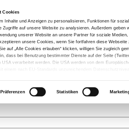
t Cookies
 Inhalte und Anzeigen zu personalisieren, Funktionen für sozia
e Zugriffe auf unsere Website zu analysieren. Außerdem geben w
rwendung unserer Website an unsere Partner für soziale Medien
akzeptieren unsere Cookies, wenn Sie fortfahren diese Webseite 
ie auf „Alle Cookies erlauben“ klicken, willigen Sie zugleich gem
in, dass bei Benutzung bestimmter Dienste auf der Seite (Twitte
den USA verarbeitet werden. Die USA werden von dem Europäisch
 mit einem nach EU-Standards unzureichendem Datenschutznive
tionen dazu finden Sie hier und in unseren Datenschutzrichtlinien
ukte. Das Grundprinzip der StarMoney Community ist dabei ganz einf
cks. Stellen Sie Ihre Fragen und helfen Sie mit Ihrem Wissen anderen w
Präferenzen
Statistiken
Marketin
upportanfragen zu unseren Produkten wenden Sie sich bitte an den
Star