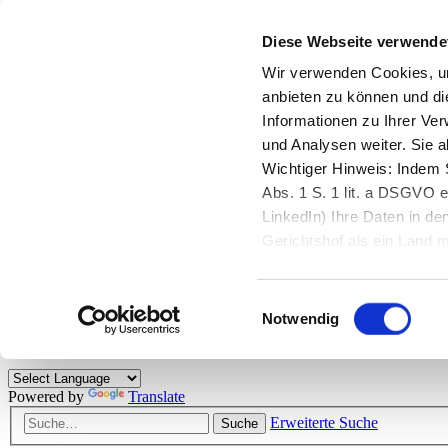
Diese Webseite verwende
Zurück zu StarMoney.de
Login Kundenbereich
Wir verwenden Cookies, um
anbieten zu können und di
Zurück zu StarMoney.de
Informationen zu Ihrer Ve
Login Kundenbereich
und Analysen weiter. Sie 
Zum Inhalt
Wichtiger Hinweis: Indem S
☰
Abs. 1 S. 1 lit. a DSGVO e
LinkedIn) Ihre Daten in 
Herzlich willkommen!
Gerichtshof als ein Land
eingeschätzt. Mehr Informa
Das StarMoney-Forum ist ein Diskussionsforum rund um unsere Prod
Einwilligungsauswahl
Kunden viele nützliche Hilfestellungen und interessante Tipps und Tri
Notwendig
Hinweise: Bitte beachten Sie unsere
Netiquette/Benimmregeln
. Bei S
Powered by
Translate
Erweiterte Suche
Suche