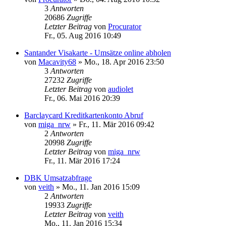
3
Antworten
20686
Zugriffe
Letzter Beitrag
von
Procurator
Fr., 05. Aug 2016 10:49
Santander Visakarte - Umsätze online abholen
von
Macavity68
»
Mo., 18. Apr 2016 23:50
3
Antworten
27232
Zugriffe
Letzter Beitrag
von
audiolet
Fr., 06. Mai 2016 20:39
Barclaycard Kreditkartenkonto Abruf
von
miga_nrw
»
Fr., 11. Mär 2016 09:42
2
Antworten
20998
Zugriffe
Letzter Beitrag
von
miga_nrw
Fr., 11. Mär 2016 17:24
DBK Umsatzabfrage
von
veith
»
Mo., 11. Jan 2016 15:09
2
Antworten
19933
Zugriffe
Letzter Beitrag
von
veith
Mo., 11. Jan 2016 15:34