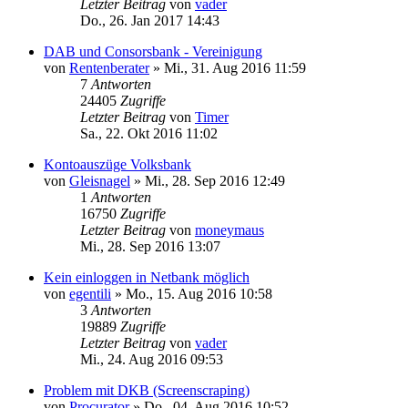
Letzter Beitrag
von
vader
Do., 26. Jan 2017 14:43
DAB und Consorsbank - Vereinigung
von
Rentenberater
»
Mi., 31. Aug 2016 11:59
7
Antworten
24405
Zugriffe
Letzter Beitrag
von
Timer
Sa., 22. Okt 2016 11:02
Kontoauszüge Volksbank
von
Gleisnagel
»
Mi., 28. Sep 2016 12:49
1
Antworten
16750
Zugriffe
Letzter Beitrag
von
moneymaus
Mi., 28. Sep 2016 13:07
Kein einloggen in Netbank möglich
von
egentili
»
Mo., 15. Aug 2016 10:58
3
Antworten
19889
Zugriffe
Letzter Beitrag
von
vader
Mi., 24. Aug 2016 09:53
Problem mit DKB (Screenscraping)
von
Procurator
»
Do., 04. Aug 2016 10:52