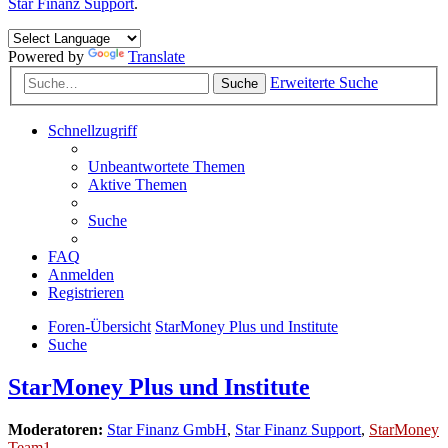
Star Finanz Support
.
Powered by
Translate
Erweiterte Suche
Suche
Schnellzugriff
Unbeantwortete Themen
Aktive Themen
Suche
FAQ
Anmelden
Registrieren
Foren-Übersicht
StarMoney Plus und Institute
Suche
StarMoney Plus und Institute
Moderatoren:
Star Finanz GmbH
,
Star Finanz Support
,
StarMoney
Team1