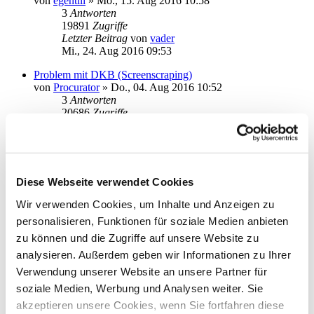
von
egentili
»
Mo., 15. Aug 2016 10:58
3
Antworten
19891
Zugriffe
Letzter Beitrag
von
vader
Mi., 24. Aug 2016 09:53
Problem mit DKB (Screenscraping)
von
Procurator
»
Do., 04. Aug 2016 10:52
3
Antworten
20686
Zugriffe
Letzter Beitrag
von
Procurator
Fr., 05. Aug 2016 10:49
Santander Visakarte - Umsätze online abholen
von
Macavity68
»
Mo., 18. Apr 2016 23:50
Diese Webseite verwendet Cookies
3
Antworten
27237
Zugriffe
Wir verwenden Cookies, um Inhalte und Anzeigen zu
Letzter Beitrag
von
audiolet
personalisieren, Funktionen für soziale Medien anbieten
Fr., 06. Mai 2016 20:39
zu können und die Zugriffe auf unsere Website zu
Barclaycard Kreditkartenkonto Abruf
analysieren. Außerdem geben wir Informationen zu Ihrer
von
miga_nrw
»
Fr., 11. Mär 2016 09:42
Verwendung unserer Website an unsere Partner für
2
Antworten
21003
Zugriffe
soziale Medien, Werbung und Analysen weiter. Sie
Letzter Beitrag
von
miga_nrw
akzeptieren unsere Cookies, wenn Sie fortfahren diese
Fr., 11. Mär 2016 17:24