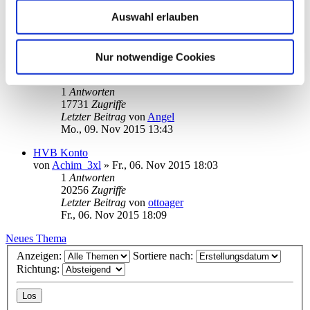
5
Antworten
Auswahl erlauben
22652
Zugriffe
Letzter Beitrag
von
apogon
Sa., 21. Nov 2015 11:10
Nur notwendige Cookies
Falsche Ortsangabe für Bank
von
Wolf21
»
Mo., 09. Nov 2015 13:03
1
Antworten
17731
Zugriffe
Letzter Beitrag
von
Angel
Mo., 09. Nov 2015 13:43
HVB Konto
von
Achim_3xl
»
Fr., 06. Nov 2015 18:03
1
Antworten
20256
Zugriffe
Letzter Beitrag
von
ottoager
Fr., 06. Nov 2015 18:09
Neues Thema
Anzeigen:
Sortiere nach:
Richtung: