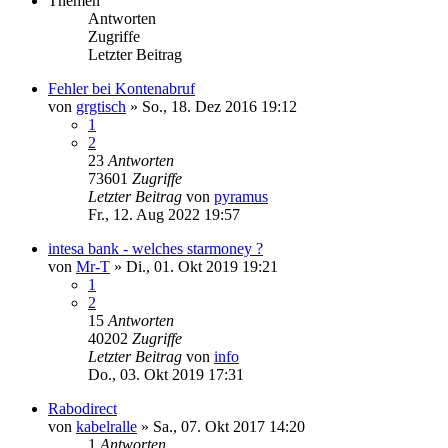
Themen
Antworten
Zugriffe
Letzter Beitrag
Fehler bei Kontenabruf
von
grgtisch
»
So., 18. Dez 2016 19:12
1
2
23
Antworten
73601
Zugriffe
Letzter Beitrag
von
pyramus
Fr., 12. Aug 2022 19:57
intesa bank - welches starmoney ?
von
Mr-T
»
Di., 01. Okt 2019 19:21
1
2
15
Antworten
40202
Zugriffe
Letzter Beitrag
von
info
Do., 03. Okt 2019 17:31
Rabodirect
von
kabelralle
»
Sa., 07. Okt 2017 14:20
1
Antworten