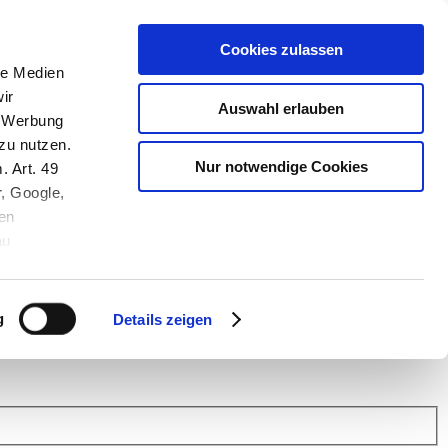
Cookies zulassen
le Medien
ir
Auswahl erlauben
, Werbung
zu nutzen.
Nur notwendige Cookies
. Art. 49
r, Google,
en
au
 (Link s.u.).
ach: Kunden helfen Kunden. Erfahren Sie im Austausch mit anderen
eiter.
g
Details zeigen
 Finanz Support
.