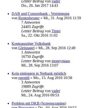
Letzter Beitrag
von
vader
Do., 26. Jan 2017 14:43
DAB und Consorsbank - Vereinigung
von
Rentenberater
»
Mi., 31. Aug 2016 11:59
7
Antworten
24405
Zugriffe
Letzter Beitrag
von
Timer
Sa., 22. Okt 2016 11:02
Kontoauszüge Volksbank
von
Gleisnagel
»
Mi., 28. Sep 2016 12:49
1
Antworten
16750
Zugriffe
Letzter Beitrag
von
moneymaus
Mi., 28. Sep 2016 13:07
Kein einloggen in Netbank möglich
von
egentili
»
Mo., 15. Aug 2016 10:58
3
Antworten
19889
Zugriffe
Letzter Beitrag
von
vader
Mi., 24. Aug 2016 09:53
Problem mit DKB (Screenscraping)
von
Procurator
»
Do., 04. Aug 2016 10:52