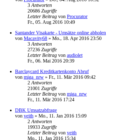
3
Antworten
20686
Zugriffe
Letzter Beitrag
von
Procurator
Fr., 05. Aug 2016 10:49
Santander Visakarte - Umsätze online abholen
von
Macavity68
»
Mo., 18. Apr 2016 23:50
3
Antworten
27236
Zugriffe
Letzter Beitrag
von
audiolet
Fr., 06. Mai 2016 20:39
Barclaycard Kreditkartenkonto Abruf
von
miga_nrw
»
Fr., 11. Mär 2016 09:42
2
Antworten
21001
Zugriffe
Letzter Beitrag
von
miga_nrw
Fr., 11. Mär 2016 17:24
DBK Umsatzabfrage
von
veith
»
Mo., 11. Jan 2016 15:09
2
Antworten
19933
Zugriffe
Letzter Beitrag
von
veith
Mo., 11. Jan 2016 15:34