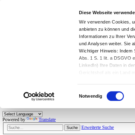
Diese Webseite verwende
Zurück zu StarMoney.de
Login Kundenbereich
Wir verwenden Cookies, um
anbieten zu können und di
Zurück zu StarMoney.de
Informationen zu Ihrer Ve
Login Kundenbereich
und Analysen weiter. Sie 
Zum Inhalt
Wichtiger Hinweis: Indem S
☰
Abs. 1 S. 1 lit. a DSGVO e
LinkedIn) Ihre Daten in 
Herzlich willkommen!
Gerichtshof als ein Land
eingeschätzt. Mehr Informa
Das StarMoney-Forum ist ein Diskussionsforum rund um unsere Prod
Einwilligungsauswahl
Kunden viele nützliche Hilfestellungen und interessante Tipps und Tri
Notwendig
Hinweise: Bitte beachten Sie unsere
Netiquette/Benimmregeln
. Bei S
Powered by
Translate
Erweiterte Suche
Suche