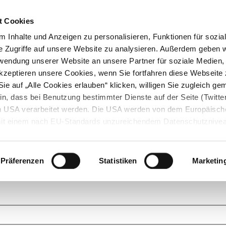
t Cookies
 Inhalte und Anzeigen zu personalisieren, Funktionen für sozia
e Zugriffe auf unsere Website zu analysieren. Außerdem geben w
rwendung unserer Website an unsere Partner für soziale Medien
akzeptieren unsere Cookies, wenn Sie fortfahren diese Webseite 
ie auf „Alle Cookies erlauben“ klicken, willigen Sie zugleich gem
in, dass bei Benutzung bestimmter Dienste auf der Seite (Twitte
den USA verarbeitet werden. Die USA werden von dem Europäisch
 mit einem nach EU-Standards unzureichendem Datenschutznive
tionen dazu finden Sie hier und in unseren Datenschutzrichtlinien
ukte. Das Grundprinzip der StarMoney Community ist dabei ganz einf
cks. Stellen Sie Ihre Fragen und helfen Sie mit Ihrem Wissen anderen w
Präferenzen
Statistiken
Marketin
upportanfragen zu unseren Produkten wenden Sie sich bitte an den
Star