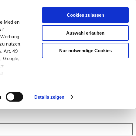
Cookies zulassen
le Medien
ir
Auswahl erlauben
, Werbung
zu nutzen.
Nur notwendige Cookies
. Art. 49
r, Google,
en
au
 (Link s.u.).
ach: Kunden helfen Kunden. Erfahren Sie im Austausch mit anderen
eiter.
g
Details zeigen
 Finanz Support
.