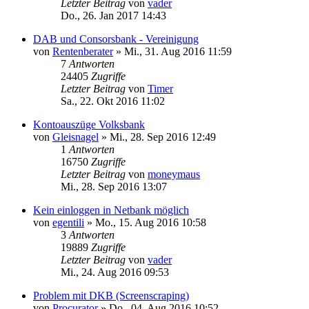
Letzter Beitrag
von
vader
Do., 26. Jan 2017 14:43
DAB und Consorsbank - Vereinigung
von
Rentenberater
»
Mi., 31. Aug 2016 11:59
7
Antworten
24405
Zugriffe
Letzter Beitrag
von
Timer
Sa., 22. Okt 2016 11:02
Kontoauszüge Volksbank
von
Gleisnagel
»
Mi., 28. Sep 2016 12:49
1
Antworten
16750
Zugriffe
Letzter Beitrag
von
moneymaus
Mi., 28. Sep 2016 13:07
Kein einloggen in Netbank möglich
von
egentili
»
Mo., 15. Aug 2016 10:58
3
Antworten
19889
Zugriffe
Letzter Beitrag
von
vader
Mi., 24. Aug 2016 09:53
Problem mit DKB (Screenscraping)
von
Procurator
»
Do., 04. Aug 2016 10:52