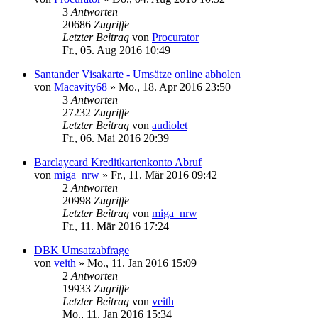
3
Antworten
20686
Zugriffe
Letzter Beitrag
von
Procurator
Fr., 05. Aug 2016 10:49
Santander Visakarte - Umsätze online abholen
von
Macavity68
»
Mo., 18. Apr 2016 23:50
3
Antworten
27232
Zugriffe
Letzter Beitrag
von
audiolet
Fr., 06. Mai 2016 20:39
Barclaycard Kreditkartenkonto Abruf
von
miga_nrw
»
Fr., 11. Mär 2016 09:42
2
Antworten
20998
Zugriffe
Letzter Beitrag
von
miga_nrw
Fr., 11. Mär 2016 17:24
DBK Umsatzabfrage
von
veith
»
Mo., 11. Jan 2016 15:09
2
Antworten
19933
Zugriffe
Letzter Beitrag
von
veith
Mo., 11. Jan 2016 15:34