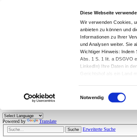
Diese Webseite verwende
Zurück zu StarMoney.de
Login Kundenbereich
Wir verwenden Cookies, um
anbieten zu können und di
Zurück zu StarMoney.de
Informationen zu Ihrer Ve
Login Kundenbereich
und Analysen weiter. Sie 
Zum Inhalt
Wichtiger Hinweis: Indem S
☰
Abs. 1 S. 1 lit. a DSGVO e
LinkedIn) Ihre Daten in 
Herzlich willkommen!
Gerichtshof als ein Land
eingeschätzt. Mehr Informa
Das StarMoney-Forum ist ein Diskussionsforum rund um unsere Prod
Einwilligungsauswahl
Kunden viele nützliche Hilfestellungen und interessante Tipps und Tri
Notwendig
Hinweise: Bitte beachten Sie unsere
Netiquette/Benimmregeln
. Bei S
Powered by
Translate
Erweiterte Suche
Suche