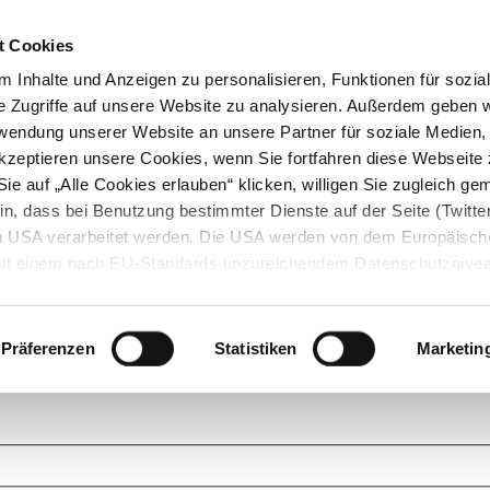
t Cookies
 Inhalte und Anzeigen zu personalisieren, Funktionen für sozia
e Zugriffe auf unsere Website zu analysieren. Außerdem geben w
rwendung unserer Website an unsere Partner für soziale Medien
akzeptieren unsere Cookies, wenn Sie fortfahren diese Webseite 
ie auf „Alle Cookies erlauben“ klicken, willigen Sie zugleich gem
in, dass bei Benutzung bestimmter Dienste auf der Seite (Twitte
den USA verarbeitet werden. Die USA werden von dem Europäisch
 mit einem nach EU-Standards unzureichendem Datenschutznive
tionen dazu finden Sie hier und in unseren Datenschutzrichtlinien
ukte. Das Grundprinzip der StarMoney Community ist dabei ganz einf
cks. Stellen Sie Ihre Fragen und helfen Sie mit Ihrem Wissen anderen w
Präferenzen
Statistiken
Marketin
upportanfragen zu unseren Produkten wenden Sie sich bitte an den
Star