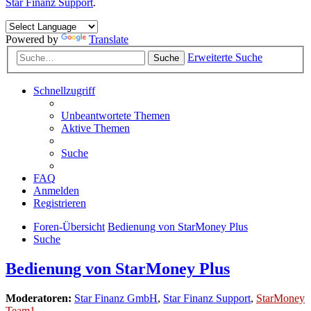
Star Finanz Support
.
Powered by
Translate
Erweiterte Suche
Suche
Schnellzugriff
Unbeantwortete Themen
Aktive Themen
Suche
FAQ
Anmelden
Registrieren
Foren-Übersicht
Bedienung von StarMoney Plus
Suche
Bedienung von StarMoney Plus
Moderatoren:
Star Finanz GmbH
,
Star Finanz Support
,
StarMoney
Team1