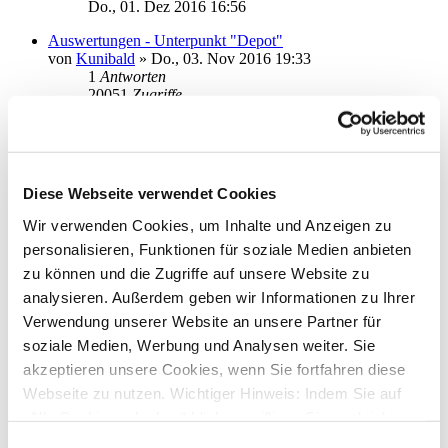
Do., 01. Dez 2016 16:56
Auswertungen - Unterpunkt "Depot"
von
Kunibald
»
Do., 03. Nov 2016 19:33
1
Antworten
20051
Zugriffe
Letzter Beitrag
von
moneymaus
Fr., 04. Nov 2016 15:04
ING-DiBa Kontoverwaltung
von
kasy
»
Mo., 07. Mär 2016 18:39
Diese Webseite verwendet Cookies
2
Antworten
24074
Zugriffe
Wir verwenden Cookies, um Inhalte und Anzeigen zu
Letzter Beitrag
von
kasy
personalisieren, Funktionen für soziale Medien anbieten
Di., 08. Mär 2016 10:34
zu können und die Zugriffe auf unsere Website zu
Export der Adressdatei mit IBAN und BIC
analysieren. Außerdem geben wir Informationen zu Ihrer
von
tnohol
»
Mi., 16. Dez 2015 14:11
Verwendung unserer Website an unsere Partner für
0
Antworten
19485
Zugriffe
soziale Medien, Werbung und Analysen weiter. Sie
Letzter Beitrag
von
tnohol
akzeptieren unsere Cookies, wenn Sie fortfahren diese
Mi., 16. Dez 2015 14:11
Webseite zu nutzen. Wichtiger Hinweis: Indem Sie auf
Sepa-Sammelüberweisung importieren - Datum ändern
„Alle Cookies erlauben“ klicken, willigen Sie zugleich
von
Hamburgerin
»
Mo., 19. Okt 2015 10:37
gem. Art. 49 Abs. 1 S. 1 lit. a DSGVO ein, dass bei
Einwilligungsauswahl