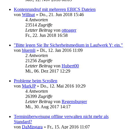
Kontenrundruf mit mehreren EBICS Dateien
von
Willnat
»
Do., 21. Jun 2018 15:46
4
Antworten
23514
Zugriffe
Letzter Beitrag
von
ottoager
Fr., 22. Jun 2018 16:58
"Bitte legen Sie Ihr Sicherheitsmedium in Laufwerk Y: ein."
von
bluemli
»
Di., 12. Jan 2016 11:09
2
Antworten
21256
Zugriffe
Letzter Beitrag
von
Hubert00
Mi., 06. Dez 2017 12:29
Probleme beim Scrollen
von
MarkJP
»
Do., 12. Mai 2016 10:29
4
Antworten
26399
Zugriffe
Letzter Beitrag
von
Regensburger
Mi., 30. Aug 2017 14:17
Terminüberweisung offline verwalten nicht mehr als
Standard?
von
DaMingara
»
Fr., 15. Apr 2016 11:07