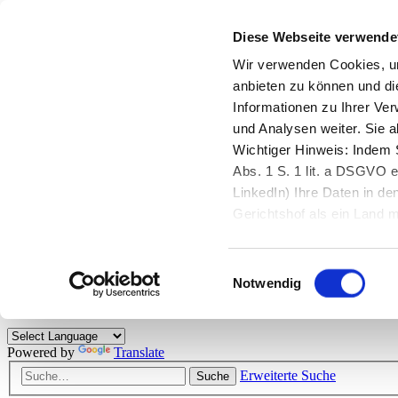
Diese Webseite verwende
Zurück zu StarMoney.de
Login Kundenbereich
Wir verwenden Cookies, um
anbieten zu können und di
Zurück zu StarMoney.de
Informationen zu Ihrer Ve
Login Kundenbereich
und Analysen weiter. Sie 
Zum Inhalt
Wichtiger Hinweis: Indem S
☰
Abs. 1 S. 1 lit. a DSGVO e
LinkedIn) Ihre Daten in 
Herzlich willkommen!
Gerichtshof als ein Land
eingeschätzt. Mehr Informa
Das StarMoney-Forum ist ein Diskussionsforum rund um unsere Prod
Einwilligungsauswahl
Kunden viele nützliche Hilfestellungen und interessante Tipps und Tri
Notwendig
Hinweise: Bitte beachten Sie unsere
Netiquette/Benimmregeln
. Bei S
Powered by
Translate
Erweiterte Suche
Suche