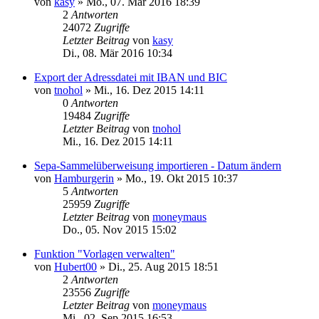
von
kasy
»
Mo., 07. Mär 2016 18:39
2
Antworten
24072
Zugriffe
Letzter Beitrag
von
kasy
Di., 08. Mär 2016 10:34
Export der Adressdatei mit IBAN und BIC
von
tnohol
»
Mi., 16. Dez 2015 14:11
0
Antworten
19484
Zugriffe
Letzter Beitrag
von
tnohol
Mi., 16. Dez 2015 14:11
Sepa-Sammelüberweisung importieren - Datum ändern
von
Hamburgerin
»
Mo., 19. Okt 2015 10:37
5
Antworten
25959
Zugriffe
Letzter Beitrag
von
moneymaus
Do., 05. Nov 2015 15:02
Funktion "Vorlagen verwalten"
von
Hubert00
»
Di., 25. Aug 2015 18:51
2
Antworten
23556
Zugriffe
Letzter Beitrag
von
moneymaus
Mi., 02. Sep 2015 16:53