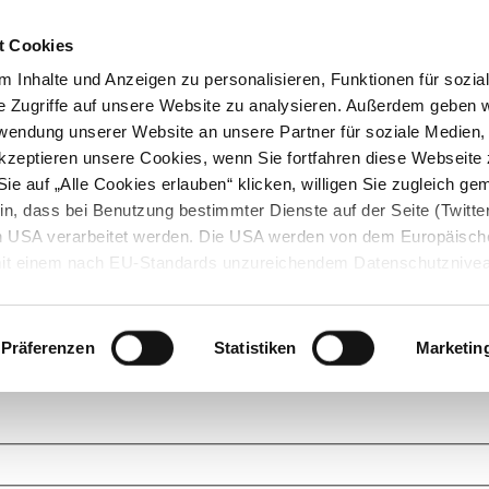
t Cookies
 Inhalte und Anzeigen zu personalisieren, Funktionen für sozia
e Zugriffe auf unsere Website zu analysieren. Außerdem geben w
rwendung unserer Website an unsere Partner für soziale Medien
akzeptieren unsere Cookies, wenn Sie fortfahren diese Webseite 
ie auf „Alle Cookies erlauben“ klicken, willigen Sie zugleich gem
in, dass bei Benutzung bestimmter Dienste auf der Seite (Twitte
den USA verarbeitet werden. Die USA werden von dem Europäisch
 mit einem nach EU-Standards unzureichendem Datenschutznive
tionen dazu finden Sie hier und in unseren Datenschutzrichtlinien
ukte. Das Grundprinzip der StarMoney Community ist dabei ganz einf
cks. Stellen Sie Ihre Fragen und helfen Sie mit Ihrem Wissen anderen w
Präferenzen
Statistiken
Marketin
upportanfragen zu unseren Produkten wenden Sie sich bitte an den
Star