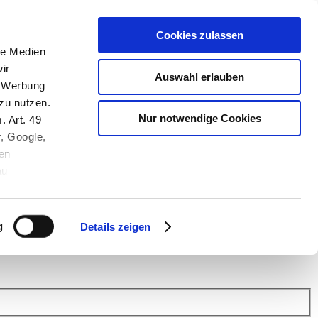
Cookies zulassen
le Medien
ir
Auswahl erlauben
, Werbung
zu nutzen.
Nur notwendige Cookies
. Art. 49
r, Google,
en
au
 (Link s.u.).
ach: Kunden helfen Kunden. Erfahren Sie im Austausch mit anderen
eiter.
g
Details zeigen
 Finanz Support
.