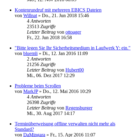
Kontenrundruf mit mehreren EBICS Dateien
von
Willnat
»
Do., 21. Jun 2018 15:46
4
Antworten
23513
Zugriffe
Letzter Beitrag
von
ottoager
Fr., 22. Jun 2018 16:58
"Bitte legen Sie Ihr Sicherheitsmedium in Laufwerk Y: ein."
von
bluemli
»
Di., 12. Jan 2016 11:09
2
Antworten
21256
Zugriffe
Letzter Beitrag
von
Hubert00
Mi., 06. Dez 2017 12:29
Probleme beim Scrollen
von
MarkJP
»
Do., 12. Mai 2016 10:29
4
Antworten
26398
Zugriffe
Letzter Beitrag
von
Regensburger
Mi., 30. Aug 2017 14:17
Terminüberweisung offline verwalten nicht mehr als
Standard?
von
DaMingara
»
Fr., 15. Apr 2016 11:07