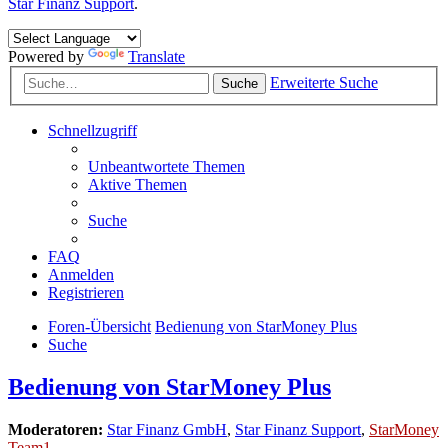
Star Finanz Support
.
Powered by
Translate
Erweiterte Suche
Suche
Schnellzugriff
Unbeantwortete Themen
Aktive Themen
Suche
FAQ
Anmelden
Registrieren
Foren-Übersicht
Bedienung von StarMoney Plus
Suche
Bedienung von StarMoney Plus
Moderatoren:
Star Finanz GmbH
,
Star Finanz Support
,
StarMoney
Team1