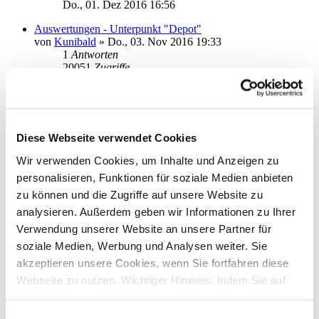
Do., 01. Dez 2016 16:56
Auswertungen - Unterpunkt "Depot"
von
Kunibald
»
Do., 03. Nov 2016 19:33
1
Antworten
20051
Zugriffe
Letzter Beitrag
von
moneymaus
Fr., 04. Nov 2016 15:04
ING-DiBa Kontoverwaltung
von
kasy
»
Mo., 07. Mär 2016 18:39
Diese Webseite verwendet Cookies
2
Antworten
24073
Zugriffe
Wir verwenden Cookies, um Inhalte und Anzeigen zu
Letzter Beitrag
von
kasy
personalisieren, Funktionen für soziale Medien anbieten
Di., 08. Mär 2016 10:34
zu können und die Zugriffe auf unsere Website zu
Export der Adressdatei mit IBAN und BIC
analysieren. Außerdem geben wir Informationen zu Ihrer
von
tnohol
»
Mi., 16. Dez 2015 14:11
Verwendung unserer Website an unsere Partner für
0
Antworten
19484
Zugriffe
soziale Medien, Werbung und Analysen weiter. Sie
Letzter Beitrag
von
tnohol
akzeptieren unsere Cookies, wenn Sie fortfahren diese
Mi., 16. Dez 2015 14:11
Webseite zu nutzen. Wichtiger Hinweis: Indem Sie auf
Sepa-Sammelüberweisung importieren - Datum ändern
„Alle Cookies erlauben“ klicken, willigen Sie zugleich
von
Hamburgerin
»
Mo., 19. Okt 2015 10:37
gem. Art. 49 Abs. 1 S. 1 lit. a DSGVO ein, dass bei
Einwilligungsauswahl