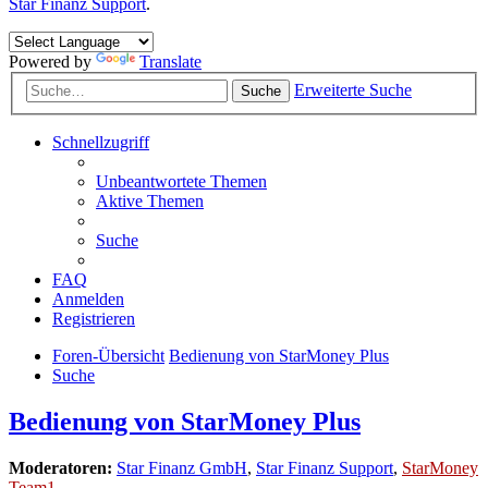
Star Finanz Support
.
Powered by
Translate
Erweiterte Suche
Suche
Schnellzugriff
Unbeantwortete Themen
Aktive Themen
Suche
FAQ
Anmelden
Registrieren
Foren-Übersicht
Bedienung von StarMoney Plus
Suche
Bedienung von StarMoney Plus
Moderatoren:
Star Finanz GmbH
,
Star Finanz Support
,
StarMoney
Team1