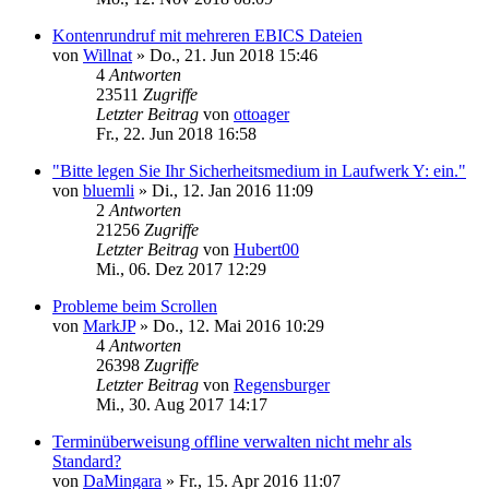
Kontenrundruf mit mehreren EBICS Dateien
von
Willnat
»
Do., 21. Jun 2018 15:46
4
Antworten
23511
Zugriffe
Letzter Beitrag
von
ottoager
Fr., 22. Jun 2018 16:58
"Bitte legen Sie Ihr Sicherheitsmedium in Laufwerk Y: ein."
von
bluemli
»
Di., 12. Jan 2016 11:09
2
Antworten
21256
Zugriffe
Letzter Beitrag
von
Hubert00
Mi., 06. Dez 2017 12:29
Probleme beim Scrollen
von
MarkJP
»
Do., 12. Mai 2016 10:29
4
Antworten
26398
Zugriffe
Letzter Beitrag
von
Regensburger
Mi., 30. Aug 2017 14:17
Terminüberweisung offline verwalten nicht mehr als
Standard?
von
DaMingara
»
Fr., 15. Apr 2016 11:07