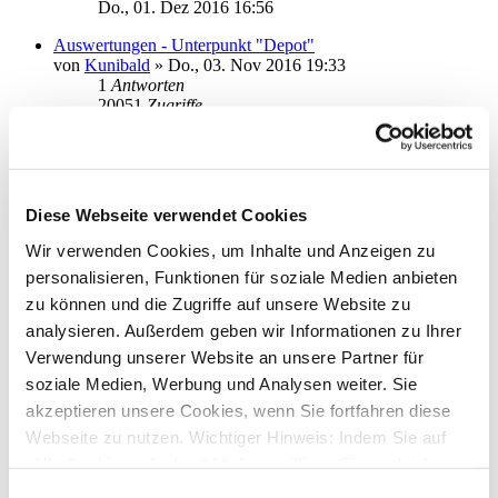
Do., 01. Dez 2016 16:56
Auswertungen - Unterpunkt "Depot"
von
Kunibald
»
Do., 03. Nov 2016 19:33
1
Antworten
20051
Zugriffe
Letzter Beitrag
von
moneymaus
Fr., 04. Nov 2016 15:04
ING-DiBa Kontoverwaltung
von
kasy
»
Mo., 07. Mär 2016 18:39
Diese Webseite verwendet Cookies
2
Antworten
24072
Zugriffe
Wir verwenden Cookies, um Inhalte und Anzeigen zu
Letzter Beitrag
von
kasy
personalisieren, Funktionen für soziale Medien anbieten
Di., 08. Mär 2016 10:34
zu können und die Zugriffe auf unsere Website zu
Export der Adressdatei mit IBAN und BIC
analysieren. Außerdem geben wir Informationen zu Ihrer
von
tnohol
»
Mi., 16. Dez 2015 14:11
Verwendung unserer Website an unsere Partner für
0
Antworten
19484
Zugriffe
soziale Medien, Werbung und Analysen weiter. Sie
Letzter Beitrag
von
tnohol
akzeptieren unsere Cookies, wenn Sie fortfahren diese
Mi., 16. Dez 2015 14:11
Webseite zu nutzen. Wichtiger Hinweis: Indem Sie auf
Sepa-Sammelüberweisung importieren - Datum ändern
„Alle Cookies erlauben“ klicken, willigen Sie zugleich
von
Hamburgerin
»
Mo., 19. Okt 2015 10:37
gem. Art. 49 Abs. 1 S. 1 lit. a DSGVO ein, dass bei
Einwilligungsauswahl