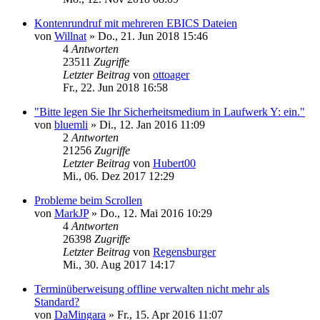
Kontenrundruf mit mehreren EBICS Dateien
von
Willnat
»
Do., 21. Jun 2018 15:46
4
Antworten
23511
Zugriffe
Letzter Beitrag
von
ottoager
Fr., 22. Jun 2018 16:58
"Bitte legen Sie Ihr Sicherheitsmedium in Laufwerk Y: ein."
von
bluemli
»
Di., 12. Jan 2016 11:09
2
Antworten
21256
Zugriffe
Letzter Beitrag
von
Hubert00
Mi., 06. Dez 2017 12:29
Probleme beim Scrollen
von
MarkJP
»
Do., 12. Mai 2016 10:29
4
Antworten
26398
Zugriffe
Letzter Beitrag
von
Regensburger
Mi., 30. Aug 2017 14:17
Terminüberweisung offline verwalten nicht mehr als
Standard?
von
DaMingara
»
Fr., 15. Apr 2016 11:07