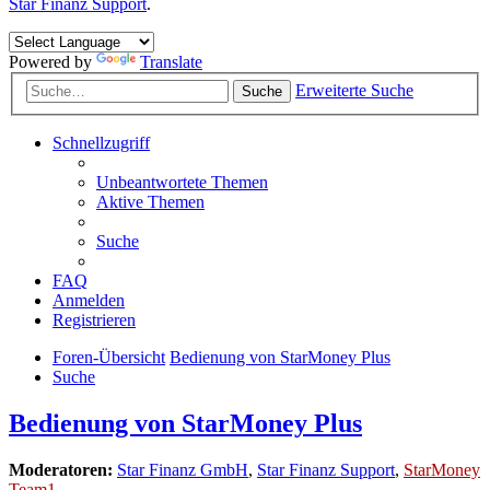
Star Finanz Support
.
Powered by
Translate
Erweiterte Suche
Suche
Schnellzugriff
Unbeantwortete Themen
Aktive Themen
Suche
FAQ
Anmelden
Registrieren
Foren-Übersicht
Bedienung von StarMoney Plus
Suche
Bedienung von StarMoney Plus
Moderatoren:
Star Finanz GmbH
,
Star Finanz Support
,
StarMoney
Team1