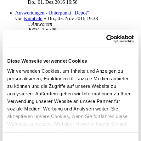
Do., 01. Dez 2016 16:56
Auswertungen - Unterpunkt "Depot"
von
Kunibald
»
Do., 03. Nov 2016 19:33
1
Antworten
20051
Zugriffe
Letzter Beitrag
von
moneymaus
Fr., 04. Nov 2016 15:04
ING-DiBa Kontoverwaltung
von
kasy
»
Mo., 07. Mär 2016 18:39
Diese Webseite verwendet Cookies
2
Antworten
24072
Zugriffe
Wir verwenden Cookies, um Inhalte und Anzeigen zu
Letzter Beitrag
von
kasy
personalisieren, Funktionen für soziale Medien anbieten
Di., 08. Mär 2016 10:34
zu können und die Zugriffe auf unsere Website zu
Export der Adressdatei mit IBAN und BIC
analysieren. Außerdem geben wir Informationen zu Ihrer
von
tnohol
»
Mi., 16. Dez 2015 14:11
Verwendung unserer Website an unsere Partner für
0
Antworten
19484
Zugriffe
soziale Medien, Werbung und Analysen weiter. Sie
Letzter Beitrag
von
tnohol
akzeptieren unsere Cookies, wenn Sie fortfahren diese
Mi., 16. Dez 2015 14:11
Webseite zu nutzen. Wichtiger Hinweis: Indem Sie auf
Sepa-Sammelüberweisung importieren - Datum ändern
„Alle Cookies erlauben“ klicken, willigen Sie zugleich
von
Hamburgerin
»
Mo., 19. Okt 2015 10:37
gem. Art. 49 Abs. 1 S. 1 lit. a DSGVO ein, dass bei
Einwilligungsauswahl