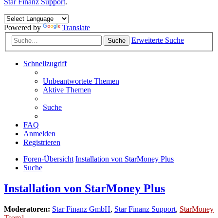
Star Finanz Support
.
Powered by
Translate
Erweiterte Suche
Suche
Schnellzugriff
Unbeantwortete Themen
Aktive Themen
Suche
FAQ
Anmelden
Registrieren
Foren-Übersicht
Installation von StarMoney Plus
Suche
Installation von StarMoney Plus
Moderatoren:
Star Finanz GmbH
,
Star Finanz Support
,
StarMoney
Team1