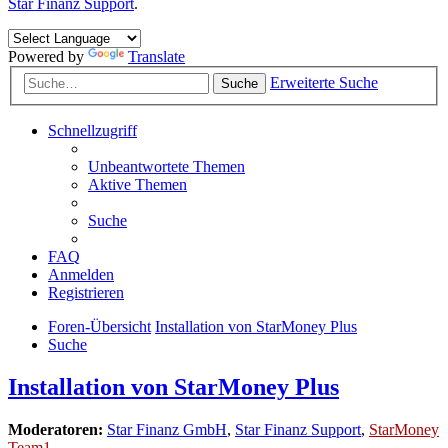
Star Finanz Support
.
Powered by
Translate
Erweiterte Suche
Suche
Schnellzugriff
Unbeantwortete Themen
Aktive Themen
Suche
FAQ
Anmelden
Registrieren
Foren-Übersicht
Installation von StarMoney Plus
Suche
Installation von StarMoney Plus
Moderatoren:
Star Finanz GmbH
,
Star Finanz Support
,
StarMoney
Team1