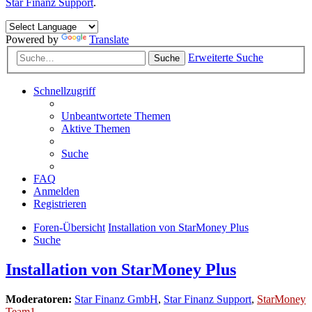
Star Finanz Support
.
Powered by
Translate
Erweiterte Suche
Suche
Schnellzugriff
Unbeantwortete Themen
Aktive Themen
Suche
FAQ
Anmelden
Registrieren
Foren-Übersicht
Installation von StarMoney Plus
Suche
Installation von StarMoney Plus
Moderatoren:
Star Finanz GmbH
,
Star Finanz Support
,
StarMoney
Team1