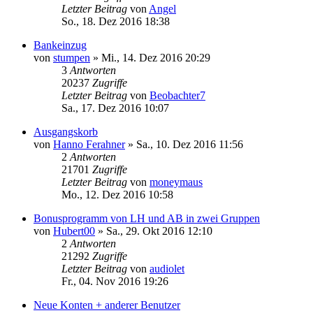
Letzter Beitrag
von
Angel
So., 18. Dez 2016 18:38
Bankeinzug
von
stumpen
»
Mi., 14. Dez 2016 20:29
3
Antworten
20237
Zugriffe
Letzter Beitrag
von
Beobachter7
Sa., 17. Dez 2016 10:07
Ausgangskorb
von
Hanno Ferahner
»
Sa., 10. Dez 2016 11:56
2
Antworten
21701
Zugriffe
Letzter Beitrag
von
moneymaus
Mo., 12. Dez 2016 10:58
Bonusprogramm von LH und AB in zwei Gruppen
von
Hubert00
»
Sa., 29. Okt 2016 12:10
2
Antworten
21292
Zugriffe
Letzter Beitrag
von
audiolet
Fr., 04. Nov 2016 19:26
Neue Konten + anderer Benutzer