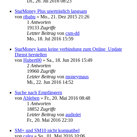
Di., 26. Jul 2016 08:23
StarMoney Plus unerträglich langsam
von
ribabu
»
Mo., 21. Dez 2015 21:26
1
Antworten
19133
Zugriffe
Letzter Beitrag
von
csm-dd
Mo., 18. Jul 2016 15:59
StarMoney kann keine verbindung zum Online_Update
Dienst herstellen
von
Hubert00
»
Sa., 18. Jun 2016 15:49
2
Antworten
19960
Zugriffe
Letzter Beitrag
von
moneymaus
Mi., 22. Jun 2016 14:52
Suche nach Empfängern
von
Ableben
»
Fr., 20. Mai 2016 08:48
1
Antworten
18852
Zugriffe
Letzter Beitrag
von
audiolet
Fr., 20. Mai 2016 22:10
SM+ und SM10 nicht kompatibel
von
calea
»
So., 01. Mai 2016 10:06