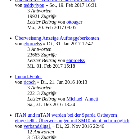
von
teddy4you
»
So., 19. Feb 2017 16:31
3
Antworten
19921
Zugriffe
Letzter Beitrag
von
ottoager
Mo., 20. Feb 2017 09:05
Überweisung Anzeige Auftraggeberkonten
von
ebproelss
»
Di., 31. Jan 2017 12:47
3
Antworten
23665
Zugriffe
Letzter Beitrag
von
ebproelss
Mi., 01. Feb 2017 15:18
Import-Fehler
von
ricoch
»
Di., 21. Jun 2016 10:13
3
Antworten
22213
Zugriffe
Letzter Beitrag
von
Michael_Annett
Sa., 31. Dez 2016 13:24
iTAN und mTAN werden bei der Sparda Ostbayern
eingestellt - Überweisungen mit SM10 nicht mehr möglich
von
verbandsliga1
»
Di., 22. Nov 2016 22:46
12
Antworten
31533
Zugriffe