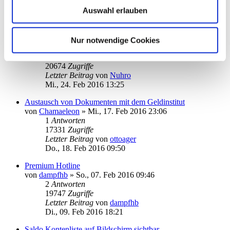
21301
Zugriffe
Auswahl erlauben
Letzter Beitrag
von
ottoager
Fr., 26. Feb 2016 15:05
Anmeldung in Starmoney - Passworteingabe
Nur notwendige Cookies
von
Nuhro
»
Di., 23. Feb 2016 18:42
2
Antworten
20674
Zugriffe
Letzter Beitrag
von
Nuhro
Mi., 24. Feb 2016 13:25
Austausch von Dokumenten mit dem Geldinstitut
von
Chamaeleon
»
Mi., 17. Feb 2016 23:06
1
Antworten
17331
Zugriffe
Letzter Beitrag
von
ottoager
Do., 18. Feb 2016 09:50
Premium Hotline
von
dampfhb
»
So., 07. Feb 2016 09:46
2
Antworten
19747
Zugriffe
Letzter Beitrag
von
dampfhb
Di., 09. Feb 2016 18:21
Saldo Kontenliste auf Bildschirm sichtbar