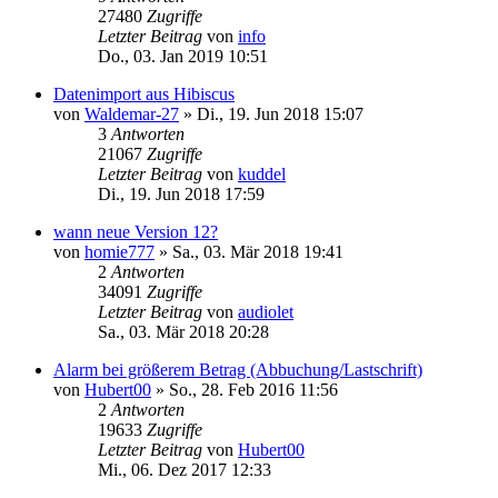
27480
Zugriffe
Letzter Beitrag
von
info
Do., 03. Jan 2019 10:51
Datenimport aus Hibiscus
von
Waldemar-27
»
Di., 19. Jun 2018 15:07
3
Antworten
21067
Zugriffe
Letzter Beitrag
von
kuddel
Di., 19. Jun 2018 17:59
wann neue Version 12?
von
homie777
»
Sa., 03. Mär 2018 19:41
2
Antworten
34091
Zugriffe
Letzter Beitrag
von
audiolet
Sa., 03. Mär 2018 20:28
Alarm bei größerem Betrag (Abbuchung/Lastschrift)
von
Hubert00
»
So., 28. Feb 2016 11:56
2
Antworten
19633
Zugriffe
Letzter Beitrag
von
Hubert00
Mi., 06. Dez 2017 12:33