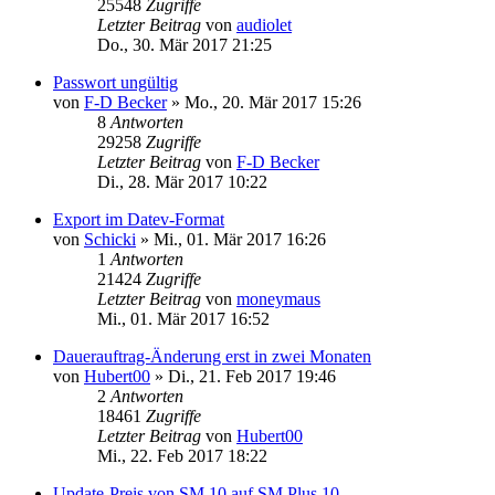
25548
Zugriffe
Letzter Beitrag
von
audiolet
Do., 30. Mär 2017 21:25
Passwort ungültig
von
F-D Becker
»
Mo., 20. Mär 2017 15:26
8
Antworten
29258
Zugriffe
Letzter Beitrag
von
F-D Becker
Di., 28. Mär 2017 10:22
Export im Datev-Format
von
Schicki
»
Mi., 01. Mär 2017 16:26
1
Antworten
21424
Zugriffe
Letzter Beitrag
von
moneymaus
Mi., 01. Mär 2017 16:52
Dauerauftrag-Änderung erst in zwei Monaten
von
Hubert00
»
Di., 21. Feb 2017 19:46
2
Antworten
18461
Zugriffe
Letzter Beitrag
von
Hubert00
Mi., 22. Feb 2017 18:22
Update-Preis von SM 10 auf SM Plus 10