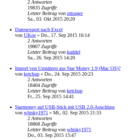
2
Antworten
19835
Zugriffe
Letzter Beitrag
von
ottoager
Sa., 03. Okt 2015 20:20
Datenexport nach Excel
von
UKoe
»
Do., 17. Sep 2015 16:14
2
Antworten
19807
Zugriffe
Letzter Beitrag
von
kuddel
Sa., 26. Sep 2015 14:20
Import von Umsätzen aus Star Money 1.9 (Mac OS)?
von
ketchup
»
Do., 24. Sep 2015 20:23
2
Antworten
18404
Zugriffe
Letzter Beitrag
von
ketchup
Fr., 25. Sep 2015 14:41
Starmoney auf USB-Stick mit USB 2.0-Anschluss
von
whisky1971
»
Mi., 02. Sep 2015 21:33
2
Antworten
18868
Zugriffe
Letzter Beitrag
von
whisky1971
Do., 03. Sep 2015 15:47