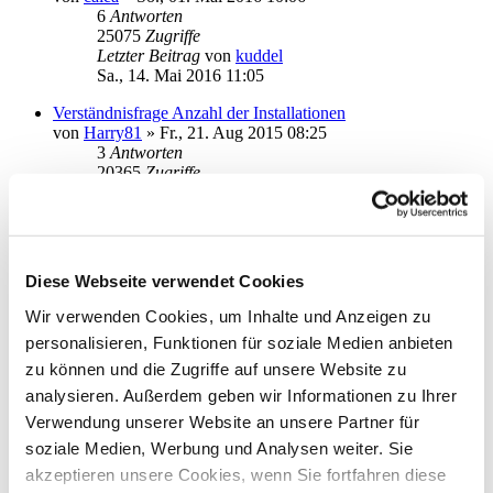
6
Antworten
25075
Zugriffe
Letzter Beitrag
von
kuddel
Sa., 14. Mai 2016 11:05
Verständnisfrage Anzahl der Installationen
von
Harry81
»
Fr., 21. Aug 2015 08:25
3
Antworten
20365
Zugriffe
Letzter Beitrag
von
moneymaus
Mi., 04. Mai 2016 16:37
Performance mit Stick an USB2
von
homie777
»
So., 01. Mai 2016 20:45
Diese Webseite verwendet Cookies
4
Antworten
21831
Zugriffe
Wir verwenden Cookies, um Inhalte und Anzeigen zu
Letzter Beitrag
von
moneymaus
personalisieren, Funktionen für soziale Medien anbieten
Di., 03. Mai 2016 14:01
zu können und die Zugriffe auf unsere Website zu
Abholung Kontoauszüge
analysieren. Außerdem geben wir Informationen zu Ihrer
von
Sauerland25
»
Do., 07. Apr 2016 13:04
Verwendung unserer Website an unsere Partner für
5
Antworten
23695
Zugriffe
soziale Medien, Werbung und Analysen weiter. Sie
Letzter Beitrag
von
Angel
akzeptieren unsere Cookies, wenn Sie fortfahren diese
Mo., 25. Apr 2016 09:44