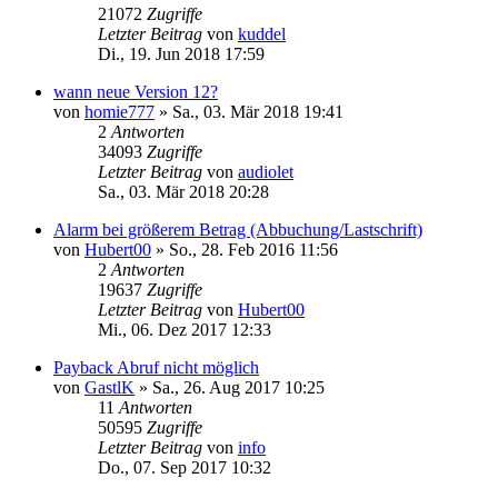
21072
Zugriffe
Letzter Beitrag
von
kuddel
Di., 19. Jun 2018 17:59
wann neue Version 12?
von
homie777
»
Sa., 03. Mär 2018 19:41
2
Antworten
34093
Zugriffe
Letzter Beitrag
von
audiolet
Sa., 03. Mär 2018 20:28
Alarm bei größerem Betrag (Abbuchung/Lastschrift)
von
Hubert00
»
So., 28. Feb 2016 11:56
2
Antworten
19637
Zugriffe
Letzter Beitrag
von
Hubert00
Mi., 06. Dez 2017 12:33
Payback Abruf nicht möglich
von
GastlK
»
Sa., 26. Aug 2017 10:25
11
Antworten
50595
Zugriffe
Letzter Beitrag
von
info
Do., 07. Sep 2017 10:32