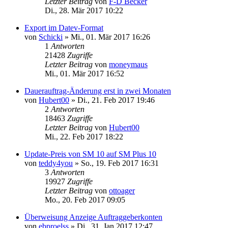
Letzter Beitrag
von
F-D Becker
Di., 28. Mär 2017 10:22
Export im Datev-Format
von
Schicki
»
Mi., 01. Mär 2017 16:26
1
Antworten
21428
Zugriffe
Letzter Beitrag
von
moneymaus
Mi., 01. Mär 2017 16:52
Dauerauftrag-Änderung erst in zwei Monaten
von
Hubert00
»
Di., 21. Feb 2017 19:46
2
Antworten
18463
Zugriffe
Letzter Beitrag
von
Hubert00
Mi., 22. Feb 2017 18:22
Update-Preis von SM 10 auf SM Plus 10
von
teddy4you
»
So., 19. Feb 2017 16:31
3
Antworten
19927
Zugriffe
Letzter Beitrag
von
ottoager
Mo., 20. Feb 2017 09:05
Überweisung Anzeige Auftraggeberkonten
von
ebproelss
»
Di., 31. Jan 2017 12:47