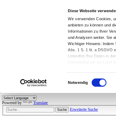
Diese Webseite verwende
Zurück zu StarMoney.de
Login Kundenbereich
Wir verwenden Cookies, um
anbieten zu können und di
Zurück zu StarMoney.de
Informationen zu Ihrer Ve
Login Kundenbereich
und Analysen weiter. Sie 
Zum Inhalt
Wichtiger Hinweis: Indem S
☰
Abs. 1 S. 1 lit. a DSGVO e
LinkedIn) Ihre Daten in 
Herzlich willkommen!
Gerichtshof als ein Land
eingeschätzt. Mehr Informa
Das StarMoney-Forum ist ein Diskussionsforum rund um unsere Prod
Einwilligungsauswahl
Kunden viele nützliche Hilfestellungen und interessante Tipps und Tri
Notwendig
Hinweise: Bitte beachten Sie unsere
Netiquette/Benimmregeln
. Bei S
Powered by
Translate
Erweiterte Suche
Suche