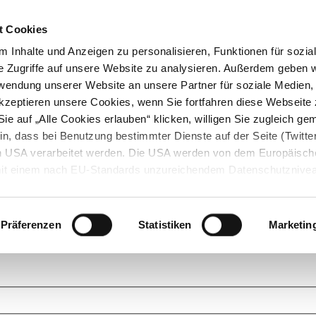
t Cookies
 Inhalte und Anzeigen zu personalisieren, Funktionen für sozia
e Zugriffe auf unsere Website zu analysieren. Außerdem geben w
rwendung unserer Website an unsere Partner für soziale Medien
akzeptieren unsere Cookies, wenn Sie fortfahren diese Webseite 
ie auf „Alle Cookies erlauben“ klicken, willigen Sie zugleich gem
in, dass bei Benutzung bestimmter Dienste auf der Seite (Twitte
den USA verarbeitet werden. Die USA werden von dem Europäisch
 mit einem nach EU-Standards unzureichendem Datenschutznive
tionen dazu finden Sie hier und in unseren Datenschutzrichtlinien
ukte. Das Grundprinzip der StarMoney Community ist dabei ganz einf
cks. Stellen Sie Ihre Fragen und helfen Sie mit Ihrem Wissen anderen w
Präferenzen
Statistiken
Marketin
upportanfragen zu unseren Produkten wenden Sie sich bitte an den
Star