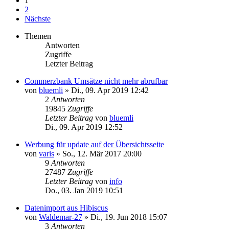
1
2
Nächste
Themen
Antworten
Zugriffe
Letzter Beitrag
Commerzbank Umsätze nicht mehr abrufbar
von
bluemli
»
Di., 09. Apr 2019 12:42
2
Antworten
19845
Zugriffe
Letzter Beitrag
von
bluemli
Di., 09. Apr 2019 12:52
Werbung für update auf der Übersichtsseite
von
varis
»
So., 12. Mär 2017 20:00
9
Antworten
27487
Zugriffe
Letzter Beitrag
von
info
Do., 03. Jan 2019 10:51
Datenimport aus Hibiscus
von
Waldemar-27
»
Di., 19. Jun 2018 15:07
3
Antworten