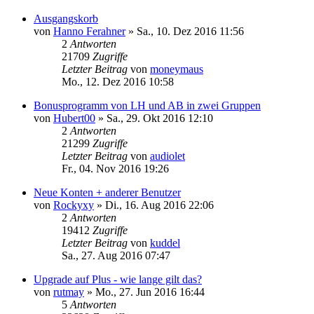
Ausgangskorb
von
Hanno Ferahner
»
Sa., 10. Dez 2016 11:56
2
Antworten
21709
Zugriffe
Letzter Beitrag
von
moneymaus
Mo., 12. Dez 2016 10:58
Bonusprogramm von LH und AB in zwei Gruppen
von
Hubert00
»
Sa., 29. Okt 2016 12:10
2
Antworten
21299
Zugriffe
Letzter Beitrag
von
audiolet
Fr., 04. Nov 2016 19:26
Neue Konten + anderer Benutzer
von
Rockyxy
»
Di., 16. Aug 2016 22:06
2
Antworten
19412
Zugriffe
Letzter Beitrag
von
kuddel
Sa., 27. Aug 2016 07:47
Upgrade auf Plus - wie lange gilt das?
von
rutmay
»
Mo., 27. Jun 2016 16:44
5
Antworten