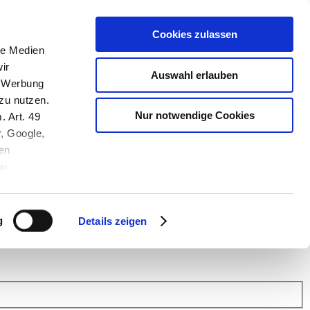
Cookies zulassen
le Medien
ir
Auswahl erlauben
, Werbung
zu nutzen.
Nur notwendige Cookies
. Art. 49
r, Google,
en
au
 (Link s.u.).
ach: Kunden helfen Kunden. Erfahren Sie im Austausch mit anderen
eiter.
g
Details zeigen
 Finanz Support
.