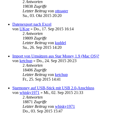
2
Antworten
19838
Zugriffe
Letzter Beitrag
von
ottoager
Sa., 03. Okt 2015 20:20
Datenexport nach Excel
von
UKoe
»
Do., 17. Sep 2015 16:14
2
Antworten
19809
Zugriffe
Letzter Beitrag
von
kuddel
Sa., 26. Sep 2015 14:20
Import von Umsätzen aus Star Money 1.9 (Mac OS)?
von
ketchup
»
Do., 24. Sep 2015 20:23
2
Antworten
18406
Zugriffe
Letzter Beitrag
von
ketchup
Fr., 25. Sep 2015 14:41
Starmoney auf USB-Stick mit USB 2.0-Anschluss
von
whisky1971
»
Mi., 02. Sep 2015 21:33
2
Antworten
18871
Zugriffe
Letzter Beitrag
von
whisky1971
Do., 03. Sep 2015 15:47