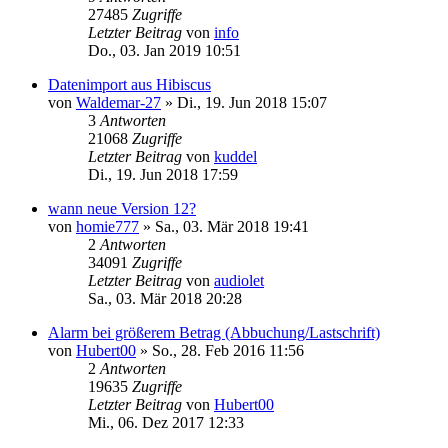
27485
Zugriffe
Letzter Beitrag
von
info
Do., 03. Jan 2019 10:51
Datenimport aus Hibiscus
von
Waldemar-27
»
Di., 19. Jun 2018 15:07
3
Antworten
21068
Zugriffe
Letzter Beitrag
von
kuddel
Di., 19. Jun 2018 17:59
wann neue Version 12?
von
homie777
»
Sa., 03. Mär 2018 19:41
2
Antworten
34091
Zugriffe
Letzter Beitrag
von
audiolet
Sa., 03. Mär 2018 20:28
Alarm bei größerem Betrag (Abbuchung/Lastschrift)
von
Hubert00
»
So., 28. Feb 2016 11:56
2
Antworten
19635
Zugriffe
Letzter Beitrag
von
Hubert00
Mi., 06. Dez 2017 12:33