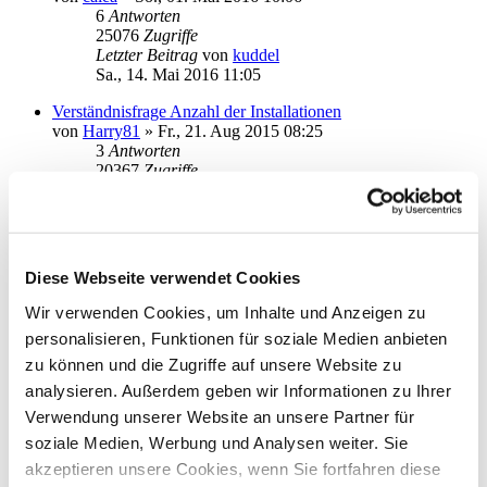
6
Antworten
25076
Zugriffe
Letzter Beitrag
von
kuddel
Sa., 14. Mai 2016 11:05
Verständnisfrage Anzahl der Installationen
von
Harry81
»
Fr., 21. Aug 2015 08:25
3
Antworten
20367
Zugriffe
Letzter Beitrag
von
moneymaus
Mi., 04. Mai 2016 16:37
Performance mit Stick an USB2
von
homie777
»
So., 01. Mai 2016 20:45
Diese Webseite verwendet Cookies
4
Antworten
21833
Zugriffe
Wir verwenden Cookies, um Inhalte und Anzeigen zu
Letzter Beitrag
von
moneymaus
personalisieren, Funktionen für soziale Medien anbieten
Di., 03. Mai 2016 14:01
zu können und die Zugriffe auf unsere Website zu
Abholung Kontoauszüge
analysieren. Außerdem geben wir Informationen zu Ihrer
von
Sauerland25
»
Do., 07. Apr 2016 13:04
Verwendung unserer Website an unsere Partner für
5
Antworten
23697
Zugriffe
soziale Medien, Werbung und Analysen weiter. Sie
Letzter Beitrag
von
Angel
akzeptieren unsere Cookies, wenn Sie fortfahren diese
Mo., 25. Apr 2016 09:44