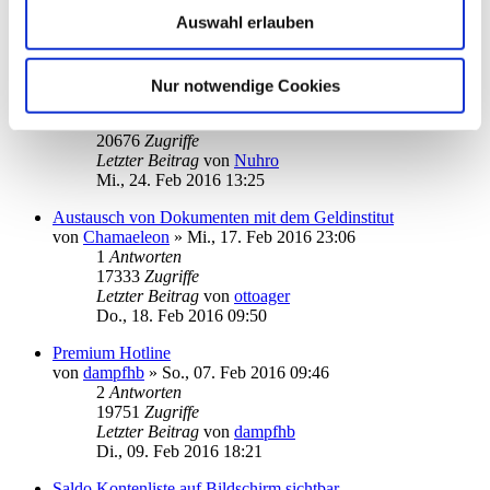
21301
Zugriffe
Auswahl erlauben
Letzter Beitrag
von
ottoager
Fr., 26. Feb 2016 15:05
Anmeldung in Starmoney - Passworteingabe
Nur notwendige Cookies
von
Nuhro
»
Di., 23. Feb 2016 18:42
2
Antworten
20676
Zugriffe
Letzter Beitrag
von
Nuhro
Mi., 24. Feb 2016 13:25
Austausch von Dokumenten mit dem Geldinstitut
von
Chamaeleon
»
Mi., 17. Feb 2016 23:06
1
Antworten
17333
Zugriffe
Letzter Beitrag
von
ottoager
Do., 18. Feb 2016 09:50
Premium Hotline
von
dampfhb
»
So., 07. Feb 2016 09:46
2
Antworten
19751
Zugriffe
Letzter Beitrag
von
dampfhb
Di., 09. Feb 2016 18:21
Saldo Kontenliste auf Bildschirm sichtbar