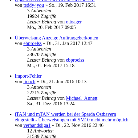
von
teddy4you
»
So., 19. Feb 2017 16:31
3
Antworten
19924
Zugriffe
Letzter Beitrag
von
ottoager
Mo., 20. Feb 2017 09:05
Überweisung Anzeige Auftraggeberkonten
von
ebproelss
»
Di., 31. Jan 2017 12:47
3
Antworten
23670
Zugriffe
Letzter Beitrag
von
ebproelss
Mi., 01. Feb 2017 15:18
Import-Fehler
von
ricoch
»
Di., 21. Jun 2016 10:13
3
Antworten
22215
Zugriffe
Letzter Beitrag
von
Michael_Annett
Sa., 31. Dez 2016 13:24
iTAN und mTAN werden bei der Sparda Ostbayern
eingestellt - Überweisungen mit SM10 nicht mehr möglich
von
verbandsliga1
»
Di., 22. Nov 2016 22:46
12
Antworten
31539
Zugriffe