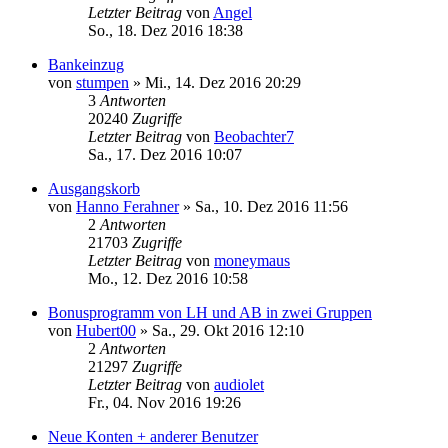
Letzter Beitrag
von
Angel
So., 18. Dez 2016 18:38
Bankeinzug
von
stumpen
»
Mi., 14. Dez 2016 20:29
3
Antworten
20240
Zugriffe
Letzter Beitrag
von
Beobachter7
Sa., 17. Dez 2016 10:07
Ausgangskorb
von
Hanno Ferahner
»
Sa., 10. Dez 2016 11:56
2
Antworten
21703
Zugriffe
Letzter Beitrag
von
moneymaus
Mo., 12. Dez 2016 10:58
Bonusprogramm von LH und AB in zwei Gruppen
von
Hubert00
»
Sa., 29. Okt 2016 12:10
2
Antworten
21297
Zugriffe
Letzter Beitrag
von
audiolet
Fr., 04. Nov 2016 19:26
Neue Konten + anderer Benutzer