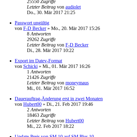
25550
Zugriffe
Letzter Beitrag
von
audiolet
Do., 30. Mär 2017 21:25
Passwort ungültig
von
F-D Becker
»
Mo., 20. Mär 2017 15:26
8
Antworten
29262
Zugriffe
Letzter Beitrag
von
F-D Becker
Di., 28. Mär 2017 10:22
Export im Datev-Format
von
Schicki
»
Mi., 01. Mär 2017 16:26
1
Antworten
21426
Zugriffe
Letzter Beitrag
von
moneymaus
Mi., 01. Mär 2017 16:52
Dauerauftrag-Änderung erst in zwei Monaten
von
Hubert00
»
Di., 21. Feb 2017 19:46
2
Antworten
18463
Zugriffe
Letzter Beitrag
von
Hubert00
Mi., 22. Feb 2017 18:22
Update-Preis von SM 10 auf SM Plus 10