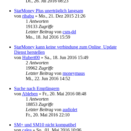
Di., 26. Jul 2016 08:23
StarMoney Plus unerträglich langsam
von
ribabu
»
Mo., 21. Dez 2015 21:26
1
Antworten
19133
Zugriffe
Letzter Beitrag
von
csm-dd
Mo., 18. Jul 2016 15:59
StarMoney kann keine verbindung zum Online_Update
Dienst herstellen
von
Hubert00
»
Sa., 18. Jun 2016 15:49
2
Antworten
19962
Zugriffe
Letzter Beitrag
von
moneymaus
Mi., 22. Jun 2016 14:52
Suche nach Empfängern
von
Ableben
»
Fr., 20. Mai 2016 08:48
1
Antworten
18853
Zugriffe
Letzter Beitrag
von
audiolet
Fr., 20. Mai 2016 22:10
SM+ und SM10 nicht kompatibel
von
calea
»
So., 01. Mai 2016 10:06