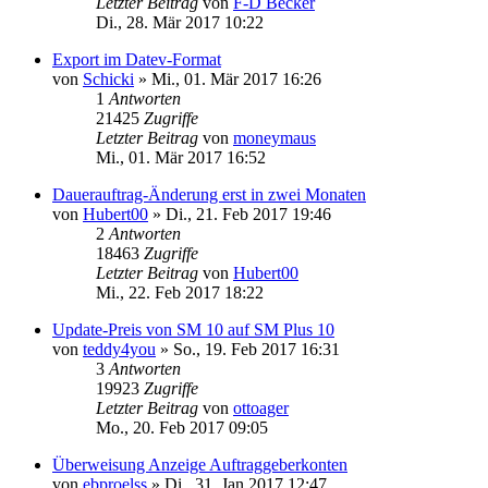
Letzter Beitrag
von
F-D Becker
Di., 28. Mär 2017 10:22
Export im Datev-Format
von
Schicki
»
Mi., 01. Mär 2017 16:26
1
Antworten
21425
Zugriffe
Letzter Beitrag
von
moneymaus
Mi., 01. Mär 2017 16:52
Dauerauftrag-Änderung erst in zwei Monaten
von
Hubert00
»
Di., 21. Feb 2017 19:46
2
Antworten
18463
Zugriffe
Letzter Beitrag
von
Hubert00
Mi., 22. Feb 2017 18:22
Update-Preis von SM 10 auf SM Plus 10
von
teddy4you
»
So., 19. Feb 2017 16:31
3
Antworten
19923
Zugriffe
Letzter Beitrag
von
ottoager
Mo., 20. Feb 2017 09:05
Überweisung Anzeige Auftraggeberkonten
von
ebproelss
»
Di., 31. Jan 2017 12:47