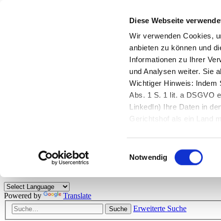
Diese Webseite verwende
Zurück zu StarMoney.de
Login Kundenbereich
Wir verwenden Cookies, um
anbieten zu können und di
Zurück zu StarMoney.de
Informationen zu Ihrer Ve
Login Kundenbereich
und Analysen weiter. Sie 
Zum Inhalt
Wichtiger Hinweis: Indem S
☰
Abs. 1 S. 1 lit. a DSGVO e
LinkedIn) Ihre Daten in 
Herzlich willkommen!
Gerichtshof als ein Land
eingeschätzt. Mehr Informa
Das StarMoney-Forum ist ein Diskussionsforum rund um unsere Prod
Einwilligungsauswahl
Kunden viele nützliche Hilfestellungen und interessante Tipps und Tri
Notwendig
Hinweise: Bitte beachten Sie unsere
Netiquette/Benimmregeln
. Bei S
Powered by
Translate
Erweiterte Suche
Suche