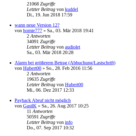
21068
Zugriffe
Letzter Beitrag
von
kuddel
Di., 19. Jun 2018 17:59
wann neue Version 12?
von
homie777
»
Sa., 03. Mär 2018 19:41
2
Antworten
34091
Zugriffe
Letzter Beitrag
von
audiolet
Sa., 03. Mär 2018 20:28
Alarm bei größerem Betrag (Abbuchung/Lastschrift)
von
Hubert00
»
So., 28. Feb 2016 11:56
2
Antworten
19635
Zugriffe
Letzter Beitrag
von
Hubert00
Mi., 06. Dez 2017 12:33
Payback Abruf nicht möglich
von
GastlK
»
Sa., 26. Aug 2017 10:25
11
Antworten
50591
Zugriffe
Letzter Beitrag
von
info
Do., 07. Sep 2017 10:32