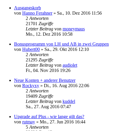
Ausgangskorb
von
Hanno Ferahner
»
Sa., 10. Dez 2016 11:56
2
Antworten
21701
Zugriffe
Letzter Beitrag
von
moneymaus
Mo., 12. Dez 2016 10:58
Bonusprogramm von LH und AB in zwei Gruppen
von
Hubert00
»
Sa., 29. Okt 2016 12:10
2
Antworten
21295
Zugriffe
Letzter Beitrag
von
audiolet
Fr., 04. Nov 2016 19:26
Neue Konten + anderer Benutzer
von
Rockyxy
»
Di., 16. Aug 2016 22:06
2
Antworten
19409
Zugriffe
Letzter Beitrag
von
kuddel
Sa., 27. Aug 2016 07:47
Upgrade auf Plus - wie lange gilt das?
von
rutmay
»
Mo., 27. Jun 2016 16:44
5
Antworten