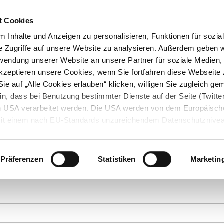
t Cookies
 Inhalte und Anzeigen zu personalisieren, Funktionen für sozia
e Zugriffe auf unsere Website zu analysieren. Außerdem geben w
rwendung unserer Website an unsere Partner für soziale Medien
akzeptieren unsere Cookies, wenn Sie fortfahren diese Webseite 
ie auf „Alle Cookies erlauben“ klicken, willigen Sie zugleich gem
in, dass bei Benutzung bestimmter Dienste auf der Seite (Twitte
den USA verarbeitet werden. Die USA werden von dem Europäisch
 mit einem nach EU-Standards unzureichendem Datenschutznive
tionen dazu finden Sie hier und in unseren Datenschutzrichtlinien
ukte. Das Grundprinzip der StarMoney Community ist dabei ganz einf
cks. Stellen Sie Ihre Fragen und helfen Sie mit Ihrem Wissen anderen w
Präferenzen
Statistiken
Marketin
upportanfragen zu unseren Produkten wenden Sie sich bitte an den
Star