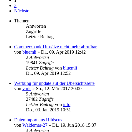
1
2
Nächste
Themen
Antworten
Zugriffe
Letzter Beitrag
Commerzbank Umsätze nicht mehr abrufbar
von
bluemli
»
Di., 09. Apr 2019 12:42
2
Antworten
19841
Zugriffe
Letzter Beitrag
von
bluemli
Di., 09. Apr 2019 12:52
Werbung für update auf der Übersichtsseite
von
varis
»
So., 12. Mär 2017 20:00
9
Antworten
27482
Zugriffe
Letzter Beitrag
von
info
Do., 03. Jan 2019 10:51
Datenimport aus Hibiscus
von
Waldemar-27
»
Di., 19. Jun 2018 15:07
3
Antworten