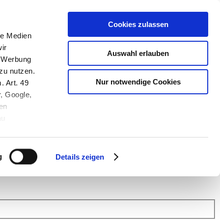
Cookies zulassen
le Medien
ir
Auswahl erlauben
, Werbung
zu nutzen.
Nur notwendige Cookies
. Art. 49
r, Google,
en
au
 (Link s.u.).
ach: Kunden helfen Kunden. Erfahren Sie im Austausch mit anderen
eiter.
g
Details zeigen
 Finanz Support
.