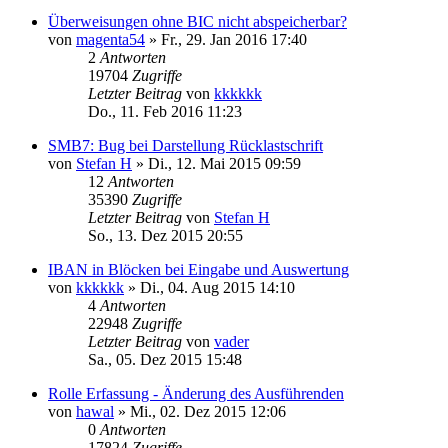
Überweisungen ohne BIC nicht abspeicherbar?
von
magenta54
»
Fr., 29. Jan 2016 17:40
2
Antworten
19704
Zugriffe
Letzter Beitrag
von
kkkkkk
Do., 11. Feb 2016 11:23
SMB7: Bug bei Darstellung Rücklastschrift
von
Stefan H
»
Di., 12. Mai 2015 09:59
12
Antworten
35390
Zugriffe
Letzter Beitrag
von
Stefan H
So., 13. Dez 2015 20:55
IBAN in Blöcken bei Eingabe und Auswertung
von
kkkkkk
»
Di., 04. Aug 2015 14:10
4
Antworten
22948
Zugriffe
Letzter Beitrag
von
vader
Sa., 05. Dez 2015 15:48
Rolle Erfassung - Änderung des Ausführenden
von
hawal
»
Mi., 02. Dez 2015 12:06
0
Antworten
17824
Zugriffe