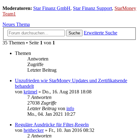
Moderatoren:
Star Finanz GmbH
,
Star Finanz Support
,
StarMoney
Team1
Neues Thema
Erweiterte Suche
Suche
35 Themen • Seite
1
von
1
Themen
Antworten
Zugriffe
Letzter Beitrag
Unzufrieden wie StarMoney Updates und Zertifikatsende
behandelt
von
krümel
»
Do., 16. Aug 2018 18:08
7
Antworten
27038
Zugriffe
Letzter Beitrag
von
info
Mo., 04. Jan 2021 10:27
Reguläre Ausdrücke für Filter-Regeln
von
heithecker
»
Fr., 10. Jun 2016 08:32
2
Antworten