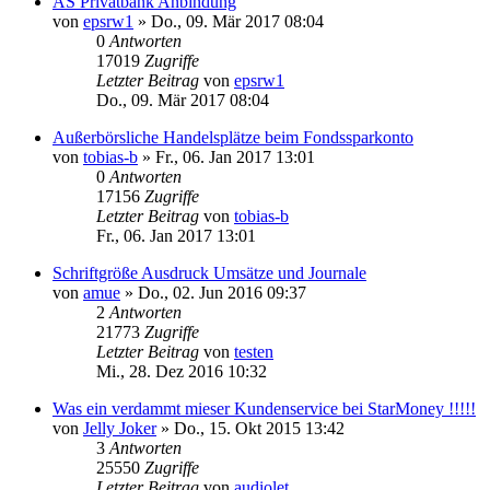
AS Privatbank Anbindung
von
epsrw1
»
Do., 09. Mär 2017 08:04
0
Antworten
17019
Zugriffe
Letzter Beitrag
von
epsrw1
Do., 09. Mär 2017 08:04
Außerbörsliche Handelsplätze beim Fondssparkonto
von
tobias-b
»
Fr., 06. Jan 2017 13:01
0
Antworten
17156
Zugriffe
Letzter Beitrag
von
tobias-b
Fr., 06. Jan 2017 13:01
Schriftgröße Ausdruck Umsätze und Journale
von
amue
»
Do., 02. Jun 2016 09:37
2
Antworten
21773
Zugriffe
Letzter Beitrag
von
testen
Mi., 28. Dez 2016 10:32
Was ein verdammt mieser Kundenservice bei StarMoney !!!!!
von
Jelly Joker
»
Do., 15. Okt 2015 13:42
3
Antworten
25550
Zugriffe
Letzter Beitrag
von
audiolet