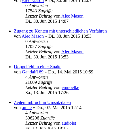
von
Alec Mason
»
Di., 30. Jun 2015 14:07
0
Antworten
17543
Zugriffe
Letzter Beitrag
von
Alec Mason
Di., 30. Jun 2015 14:07
Zugang zu Konten mit unterschiedlichen Verfahren
von
Alec Mason
»
Di., 30. Jun 2015 13:53
0
Antworten
17027
Zugriffe
Letzter Beitrag
von
Alec Mason
Di., 30. Jun 2015 13:53
Doppelfeld in einer Spalte
von
Gandalf169
»
Do., 14. Mai 2015 10:59
4
Antworten
21609
Zugriffe
Letzter Beitrag
von
emnoelke
Sa., 13. Jun 2015 17:26
Zeilenumbruch in Umsatzdaten
von
amue
»
Do., 07. Mai 2015 12:14
4
Antworten
306206
Zugriffe
Letzter Beitrag
von
audiolet
Fr., 12. Jun 2015 18:15