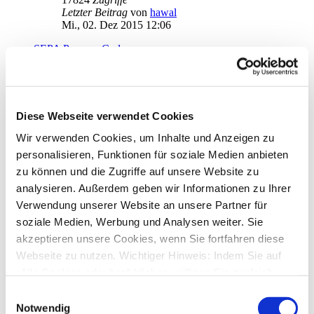
Letzter Beitrag
von
hawal
Mi., 02. Dez 2015 12:06
SEPA Purpose Codes
von
desc
»
Mi., 30. Sep 2015 10:01
0
Antworten
17778
Zugriffe
Letzter Beitrag
von
desc
Mi., 30. Sep 2015 10:01
Diese Webseite verwendet Cookies
Export ignoriert Spaltenwahl
Wir verwenden Cookies, um Inhalte und Anzeigen zu
von
SchatzmeisterKD
»
Mo., 20. Jul 2015 15:46
personalisieren, Funktionen für soziale Medien anbieten
1
Antworten
zu können und die Zugriffe auf unsere Website zu
18295
Zugriffe
Letzter Beitrag
von
moneymaus
analysieren. Außerdem geben wir Informationen zu Ihrer
Do., 24. Sep 2015 10:50
Verwendung unserer Website an unsere Partner für
soziale Medien, Werbung und Analysen weiter. Sie
Wegfall der Kontengruppierung in Übersicht
von
widder55
»
Fr., 24. Jul 2015 15:02
akzeptieren unsere Cookies, wenn Sie fortfahren diese
3
Antworten
Webseite zu nutzen. Wichtiger Hinweis: Indem Sie auf
19966
Zugriffe
„Alle Cookies erlauben“ klicken, willigen Sie zugleich
Letzter Beitrag
von
audiolet
Mi., 29. Jul 2015 21:49
gem. Art. 49 Abs. 1 S. 1 lit. a DSGVO ein, dass bei
Einwilligungsauswahl
Benutzung bestimmter Dienste auf der Seite (Twitter,
Notwendig
Auswertungen mit sowohl Kostenstelle als auch Kategorie