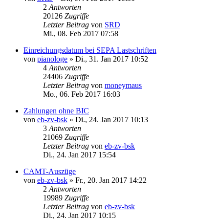
2
Antworten
20126
Zugriffe
Letzter Beitrag
von
SRD
Mi., 08. Feb 2017 07:58
Einreichungsdatum bei SEPA Lastschriften
von
pianologe
»
Di., 31. Jan 2017 10:52
4
Antworten
24406
Zugriffe
Letzter Beitrag
von
moneymaus
Mo., 06. Feb 2017 16:03
Zahlungen ohne BIC
von
eb-zv-bsk
»
Di., 24. Jan 2017 10:13
3
Antworten
21069
Zugriffe
Letzter Beitrag
von
eb-zv-bsk
Di., 24. Jan 2017 15:54
CAMT-Auszüge
von
eb-zv-bsk
»
Fr., 20. Jan 2017 14:22
2
Antworten
19989
Zugriffe
Letzter Beitrag
von
eb-zv-bsk
Di., 24. Jan 2017 10:15