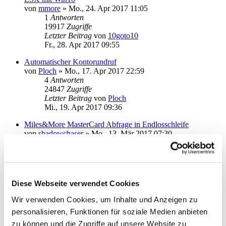
von
mmore
»
Mo., 24. Apr 2017 11:05
1
Antworten
19917
Zugriffe
Letzter Beitrag
von
10goto10
Fr., 28. Apr 2017 09:55
Automatischer Kontorundruf
von
Ploch
»
Mo., 17. Apr 2017 22:59
4
Antworten
24847
Zugriffe
Letzter Beitrag
von
Ploch
Mi., 19. Apr 2017 09:36
Miles&More MasterCard Abfrage in Endlosschleife
von
shadowchaser
»
Mo., 13. Mär 2017 07:30
1
Antworten
20172
Zugriffe
Letzter Beitrag
von
audiolet
Mo., 13. Mär 2017 19:34
Diese Webseite verwendet Cookies
Lastschrift Auftrag pausieren
von
bb-smb
»
Do., 09. Mär 2017 12:21
Wir verwenden Cookies, um Inhalte und Anzeigen zu
2
Antworten
personalisieren, Funktionen für soziale Medien anbieten
19541
Zugriffe
Letzter Beitrag
von
bb-smb
zu können und die Zugriffe auf unsere Website zu