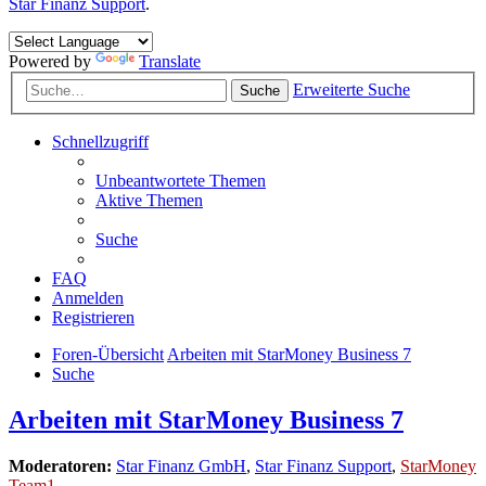
Star Finanz Support
.
Powered by
Translate
Erweiterte Suche
Suche
Schnellzugriff
Unbeantwortete Themen
Aktive Themen
Suche
FAQ
Anmelden
Registrieren
Foren-Übersicht
Arbeiten mit StarMoney Business 7
Suche
Arbeiten mit StarMoney Business 7
Moderatoren:
Star Finanz GmbH
,
Star Finanz Support
,
StarMoney
Team1