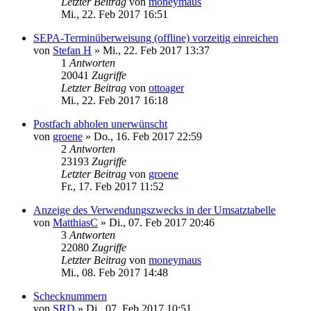
Letzter Beitrag
von
moneymaus
Mi., 22. Feb 2017 16:51
SEPA-Terminüberweisung (offline) vorzeitig einreichen
von
Stefan H
»
Mi., 22. Feb 2017 13:37
1
Antworten
20041
Zugriffe
Letzter Beitrag
von
ottoager
Mi., 22. Feb 2017 16:18
Postfach abholen unerwünscht
von
groene
»
Do., 16. Feb 2017 22:59
2
Antworten
23193
Zugriffe
Letzter Beitrag
von
groene
Fr., 17. Feb 2017 11:52
Anzeige des Verwendungszwecks in der Umsatztabelle
von
MatthiasC
»
Di., 07. Feb 2017 20:46
3
Antworten
22080
Zugriffe
Letzter Beitrag
von
moneymaus
Mi., 08. Feb 2017 14:48
Schecknummern
von
SRD
»
Di., 07. Feb 2017 10:51