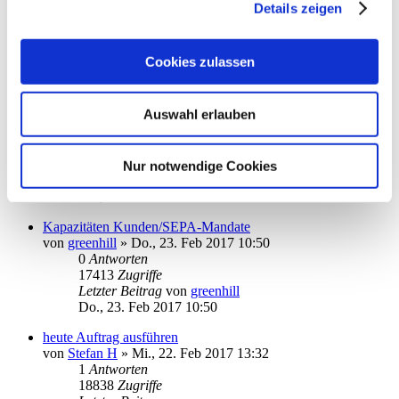
richtigen Schlüssels
Details zeigen
von
Kimchi
»
Mo., 28. Nov 2016 09:01
4
Antworten
22922
Zugriffe
Cookies zulassen
Letzter Beitrag
von
Kimchi
Di., 28. Feb 2017 09:27
Auswahl erlauben
Ausgangskorb: neue Zahlungen nicht automatisch freigeben
von
jwe
»
Do., 23. Feb 2017 10:00
3
Antworten
21341
Zugriffe
Nur notwendige Cookies
Letzter Beitrag
von
ottoager
Do., 23. Feb 2017 13:09
Kapazitäten Kunden/SEPA-Mandate
von
greenhill
»
Do., 23. Feb 2017 10:50
0
Antworten
17413
Zugriffe
Letzter Beitrag
von
greenhill
Do., 23. Feb 2017 10:50
heute Auftrag ausführen
von
Stefan H
»
Mi., 22. Feb 2017 13:32
1
Antworten
18838
Zugriffe