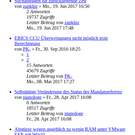
Suchabfragen für zurückliegende Zeit
von
zapklpz
»
Mo., 19. Jun 2017 16:50
2
Antworten
19737
Zugriffe
Letzter Beitrag
von
zapklpz
Mo., 19. Jun 2017 17:48
EBICS CCU Überweisungen nicht möglich trotz
Berechtigung
von
PK-
»
Fr., 30. Sep 2016 18:25
1
2
15
Antworten
45679
Zugriffe
Letzter Beitrag
von
PK-
Mo., 08. Mai 2017 17:27
Selbsttätige Veränderung des Status der Mandatsreferenz
von
pianologe
»
Fr., 28. Apr 2017 16:08
0
Antworten
18517
Zugriffe
Letzter Beitrag
von
pianologe
Fr., 28. Apr 2017 16:08
Abstürze wegen angeblich zu wenig RAM unter VMware
ESX mit Win10