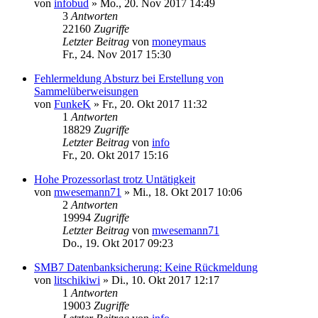
von
infobud
»
Mo., 20. Nov 2017 14:49
3
Antworten
22160
Zugriffe
Letzter Beitrag
von
moneymaus
Fr., 24. Nov 2017 15:30
Fehlermeldung Absturz bei Erstellung von
Sammelüberweisungen
von
FunkeK
»
Fr., 20. Okt 2017 11:32
1
Antworten
18829
Zugriffe
Letzter Beitrag
von
info
Fr., 20. Okt 2017 15:16
Hohe Prozessorlast trotz Untätigkeit
von
mwesemann71
»
Mi., 18. Okt 2017 10:06
2
Antworten
19994
Zugriffe
Letzter Beitrag
von
mwesemann71
Do., 19. Okt 2017 09:23
SMB7 Datenbanksicherung: Keine Rückmeldung
von
litschikiwi
»
Di., 10. Okt 2017 12:17
1
Antworten
19003
Zugriffe