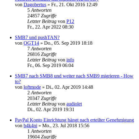
von
Dagobertus
»
Fr., 21. Okt 2016 12:49
5
Antworten
24857
Zugriffe
Letzter Beitrag
von
P12
Fr., 22. Apr 2022 08:30
SMB7 und pushTAN?
von
OGT14
»
Do., 05. Sep 2019 18:18
7
Antworten
26816
Zugriffe
Letzter Beitrag
von
info
Fr., 06. Sep 2019 06:04
SMB7 nach SMB8 und weiter nach SMB9 migrieren - How
to?
von
loftmode
»
Di., 02. Apr 2019 14:48
2
Antworten
20347
Zugriffe
Letzter Beitrag
von
audiolet
Di., 02. Apr 2019 19:31
PayPal Konto Einrichtung hängt nach erteilter Genehmigung
von
b4k4ni
»
Mo., 23. Jul 2018 15:56
1
Antworten
19604
Zugriffe