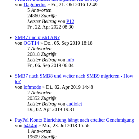
von
Dagobertus
»
Fr., 21. Okt 2016 12:49
5
Antworten
24860
Zugriffe
Letzter Beitrag
von
P12
Fr., 22. Apr 2022 08:30
SMB7 und pushTAN?
von
OGT14
»
Do., 05. Sep 2019 18:18
7
Antworten
26818
Zugriffe
Letzter Beitrag
von
info
Fr., 06. Sep 2019 06:04
SMB7 nach SMB8 und weiter nach SMB9 migrieren - How
to?
von
loftmode
»
Di., 02. Apr 2019 14:48
2
Antworten
20352
Zugriffe
Letzter Beitrag
von
audiolet
Di., 02. Apr 2019 19:31
PayPal Konto Einrichtung hängt nach erteilter Genehmigung
von
b4k4ni
»
Mo., 23. Jul 2018 15:56
1
Antworten
19609
Zugriffe