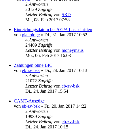
2
Antworten
20129
Zugriffe
Letzter Beitrag
von
SRD
Mi., 08. Feb 2017 07:58
Einreichungsdatum bei SEPA Lastschriften
von
pianologe
»
Di., 31. Jan 2017 10:52
4
Antworten
24409
Zugriffe
Letzter Beitrag
von
moneymaus
Mo., 06. Feb 2017 16:03
Zahlungen ohne BIC
von
eb-zv-bsk
»
Di., 24. Jan 2017 10:13
3
Antworten
21072
Zugriffe
Letzter Beitrag
von
eb-zv-bsk
Di., 24. Jan 2017 15:54
CAMT-Auszüge
von
eb-zv-bsk
»
Fr., 20. Jan 2017 14:22
2
Antworten
19989
Zugriffe
Letzter Beitrag
von
eb-zv-bsk
Di., 24. Jan 2017 10:15