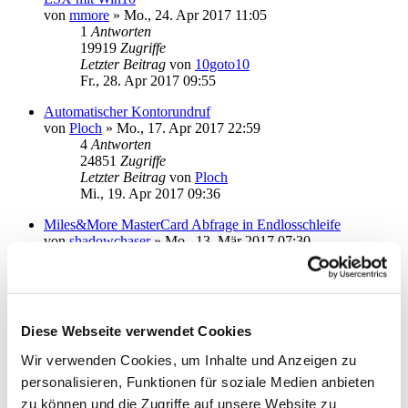
von
mmore
»
Mo., 24. Apr 2017 11:05
1
Antworten
19919
Zugriffe
Letzter Beitrag
von
10goto10
Fr., 28. Apr 2017 09:55
Automatischer Kontorundruf
von
Ploch
»
Mo., 17. Apr 2017 22:59
4
Antworten
24851
Zugriffe
Letzter Beitrag
von
Ploch
Mi., 19. Apr 2017 09:36
Miles&More MasterCard Abfrage in Endlosschleife
von
shadowchaser
»
Mo., 13. Mär 2017 07:30
1
Antworten
20179
Zugriffe
Letzter Beitrag
von
audiolet
Mo., 13. Mär 2017 19:34
Diese Webseite verwendet Cookies
Lastschrift Auftrag pausieren
von
bb-smb
»
Do., 09. Mär 2017 12:21
Wir verwenden Cookies, um Inhalte und Anzeigen zu
2
Antworten
personalisieren, Funktionen für soziale Medien anbieten
19543
Zugriffe
Letzter Beitrag
von
bb-smb
zu können und die Zugriffe auf unsere Website zu