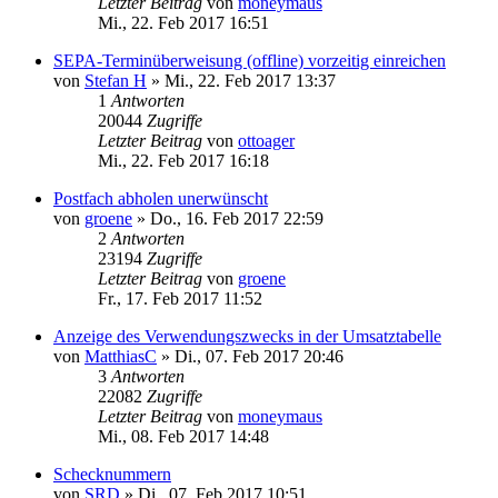
Letzter Beitrag
von
moneymaus
Mi., 22. Feb 2017 16:51
SEPA-Terminüberweisung (offline) vorzeitig einreichen
von
Stefan H
»
Mi., 22. Feb 2017 13:37
1
Antworten
20044
Zugriffe
Letzter Beitrag
von
ottoager
Mi., 22. Feb 2017 16:18
Postfach abholen unerwünscht
von
groene
»
Do., 16. Feb 2017 22:59
2
Antworten
23194
Zugriffe
Letzter Beitrag
von
groene
Fr., 17. Feb 2017 11:52
Anzeige des Verwendungszwecks in der Umsatztabelle
von
MatthiasC
»
Di., 07. Feb 2017 20:46
3
Antworten
22082
Zugriffe
Letzter Beitrag
von
moneymaus
Mi., 08. Feb 2017 14:48
Schecknummern
von
SRD
»
Di., 07. Feb 2017 10:51