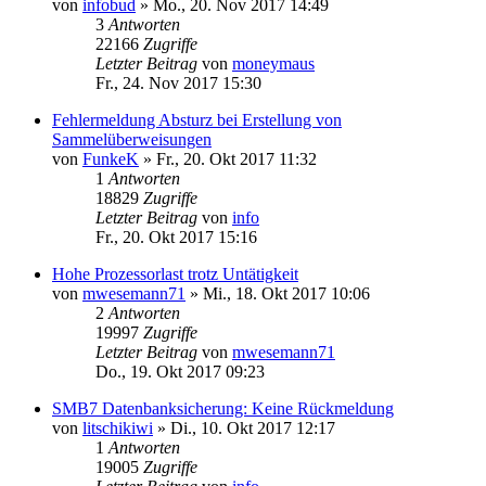
von
infobud
»
Mo., 20. Nov 2017 14:49
3
Antworten
22166
Zugriffe
Letzter Beitrag
von
moneymaus
Fr., 24. Nov 2017 15:30
Fehlermeldung Absturz bei Erstellung von
Sammelüberweisungen
von
FunkeK
»
Fr., 20. Okt 2017 11:32
1
Antworten
18829
Zugriffe
Letzter Beitrag
von
info
Fr., 20. Okt 2017 15:16
Hohe Prozessorlast trotz Untätigkeit
von
mwesemann71
»
Mi., 18. Okt 2017 10:06
2
Antworten
19997
Zugriffe
Letzter Beitrag
von
mwesemann71
Do., 19. Okt 2017 09:23
SMB7 Datenbanksicherung: Keine Rückmeldung
von
litschikiwi
»
Di., 10. Okt 2017 12:17
1
Antworten
19005
Zugriffe