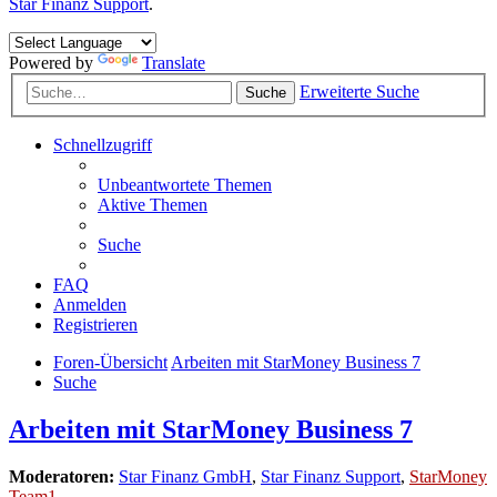
Star Finanz Support
.
Powered by
Translate
Erweiterte Suche
Suche
Schnellzugriff
Unbeantwortete Themen
Aktive Themen
Suche
FAQ
Anmelden
Registrieren
Foren-Übersicht
Arbeiten mit StarMoney Business 7
Suche
Arbeiten mit StarMoney Business 7
Moderatoren:
Star Finanz GmbH
,
Star Finanz Support
,
StarMoney
Team1