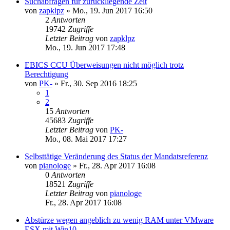
Suchabfragen für zurückliegende Zeit
von
zapklpz
»
Mo., 19. Jun 2017 16:50
2
Antworten
19742
Zugriffe
Letzter Beitrag
von
zapklpz
Mo., 19. Jun 2017 17:48
EBICS CCU Überweisungen nicht möglich trotz
Berechtigung
von
PK-
»
Fr., 30. Sep 2016 18:25
1
2
15
Antworten
45683
Zugriffe
Letzter Beitrag
von
PK-
Mo., 08. Mai 2017 17:27
Selbsttätige Veränderung des Status der Mandatsreferenz
von
pianologe
»
Fr., 28. Apr 2017 16:08
0
Antworten
18521
Zugriffe
Letzter Beitrag
von
pianologe
Fr., 28. Apr 2017 16:08
Abstürze wegen angeblich zu wenig RAM unter VMware
ESX mit Win10