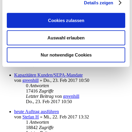
richtigen Schlüssels
Details zeigen
von
Kimchi
»
Mo., 28. Nov 2016 09:01
4
Antworten
22925
Zugriffe
Cookies zulassen
Letzter Beitrag
von
Kimchi
Di., 28. Feb 2017 09:27
Auswahl erlauben
Ausgangskorb: neue Zahlungen nicht automatisch freigeben
von
jwe
»
Do., 23. Feb 2017 10:00
3
Antworten
21341
Zugriffe
Nur notwendige Cookies
Letzter Beitrag
von
ottoager
Do., 23. Feb 2017 13:09
Kapazitäten Kunden/SEPA-Mandate
von
greenhill
»
Do., 23. Feb 2017 10:50
0
Antworten
17416
Zugriffe
Letzter Beitrag
von
greenhill
Do., 23. Feb 2017 10:50
heute Auftrag ausführen
von
Stefan H
»
Mi., 22. Feb 2017 13:32
1
Antworten
18842
Zugriffe