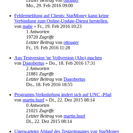
Letzter Beitrag
von
ottoager
Mo., 29. Feb 2016 09:00
Fehlermeldung auf Clients: StarMoney kann keine
Verbindung zum Online-Update-Dienst herstellen.
von
mahe
»
Fr., 19. Feb 2016 10:23
1
Antworten
19720
Zugriffe
Letzter Beitrag
von
ottoager
Fr., 19. Feb 2016 11:28
Aus Testversion 'ne Vollversion (Abo) machen
von
Dagobertus
»
Do., 18. Feb 2016 17:31
2
Antworten
21881
Zugriffe
Letzter Beitrag
von
Dagobertus
Do., 18. Feb 2016 18:55
Programm-Verknüpfung ändert sich auf UNC -Pfad
von
martin.hupf
»
Di., 22. Dez 2015 08:14
0
Antworten
21021
Zugriffe
Letzter Beitrag
von
martin.hupf
Di., 22. Dez 2015 08:14
Unerwarteter Ablauf des Testzeitraumes von StarMoney