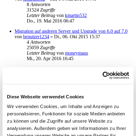
8
Antworten
31524
Zugriffe
Letzter Beitrag
von
kmartin532
Do., 19. Mai 2016 06:47
Migration auf anderen Server und Upgrade von 6.0 auf 7.0
von
benutzer1234
»
Di., 06. Okt 2015 15:37
4
Antworten
25059
Zugriffe
Letzter Beitrag
von
moneymaus
Mi., 20. Apr 2016 16:45
[UNC Pfad] ... und es geht doch: Workaround
von
pichocki
»
Mi., 20. Apr 2016 11:54
0
Antworten
21291
Zugriffe
Letzter Beitrag
von
pichocki
Mi., 20. Apr 2016 11:54
Diese Webseite verwendet Cookies
Wir verwenden Cookies, um Inhalte und Anzeigen zu
Umstellung von SMB6 auf SMB7- nach Datenbankübername
Abstzurz
personalisieren, Funktionen für soziale Medien anbieten
von
gabschr
»
Di., 05. Apr 2016 20:25
zu können und die Zugriffe auf unsere Website zu
2
Antworten
analysieren. Außerdem geben wir Informationen zu Ihrer
20177
Zugriffe
Letzter Beitrag
von
gabschr
Verwendung unserer Website an unsere Partner für