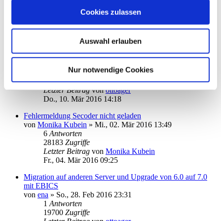
von
BA2013
»
Fr., 11. Mär 2016 11:04
1
Antworten
Cookies zulassen
21192
Zugriffe
Letzter Beitrag
von
ottoager
Fr., 11. Mär 2016 13:59
Auswahl erlauben
Update von 6 auf 7, Client / Server Version oder nicht
von
spooner.arthur
»
Do., 10. Mär 2016 07:49
Nur notwendige Cookies
1
Antworten
19220
Zugriffe
Letzter Beitrag
von
ottoager
Do., 10. Mär 2016 14:18
Fehlermeldung Secoder nicht geladen
von
Monika Kubein
»
Mi., 02. Mär 2016 13:49
6
Antworten
28183
Zugriffe
Letzter Beitrag
von
Monika Kubein
Fr., 04. Mär 2016 09:25
Migration auf anderen Server und Upgrade von 6.0 auf 7.0
mit EBICS
von
ena
»
So., 28. Feb 2016 23:31
1
Antworten
19700
Zugriffe