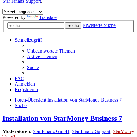
Star Finanz Support
.
Powered by
Translate
Erweiterte Suche
Suche
Schnellzugriff
Unbeantwortete Themen
Aktive Themen
Suche
FAQ
Anmelden
Registrieren
Foren-Übersicht
Installation von StarMoney Business 7
Suche
Installation von StarMoney Business 7
Moderatoren:
Star Finanz GmbH
,
Star Finanz Support
,
StarMoney
Team1