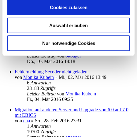
von
BA2013
»
Fr., 11. Mär 2016 11:04
1
Antworten
Cookies zulassen
21192
Zugriffe
Letzter Beitrag
von
ottoager
Fr., 11. Mär 2016 13:59
Auswahl erlauben
Update von 6 auf 7, Client / Server Version oder nicht
von
spooner.arthur
»
Do., 10. Mär 2016 07:49
Nur notwendige Cookies
1
Antworten
19220
Zugriffe
Letzter Beitrag
von
ottoager
Do., 10. Mär 2016 14:18
Fehlermeldung Secoder nicht geladen
von
Monika Kubein
»
Mi., 02. Mär 2016 13:49
6
Antworten
28183
Zugriffe
Letzter Beitrag
von
Monika Kubein
Fr., 04. Mär 2016 09:25
Migration auf anderen Server und Upgrade von 6.0 auf 7.0
mit EBICS
von
ena
»
So., 28. Feb 2016 23:31
1
Antworten
19700
Zugriffe