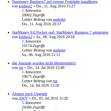
Starmoney Business7 auf externe Festplatte installieren
von
kridsen2
»
Do., 11. Aug 2016 15:27
1
Antworten
20002
Zugriffe
Letzter Beitrag
von
audiolet
Do., 11. Aug 2016 20:37
StarMoney 9.0 Pocket -auf- StarMoney Business 7 umsteigen
von
kridsen2
»
Sa., 06. Aug 2016 20:18
1
Antworten
19174
Zugriffe
Letzter Beitrag
von
audiolet
Sa., 06. Aug 2016 21:12
alte Journale wurden nicht übernommen!
von
rur
»
Do., 14. Jul 2016 12:49
1
Antworten
19675
Zugriffe
Letzter Beitrag
von
rur
Do., 14. Jul 2016 13:18
Absturz nach Upgrade
von
AWV
»
Di., 05. Jul 2016 11:28
5
Antworten
24366
Zugriffe