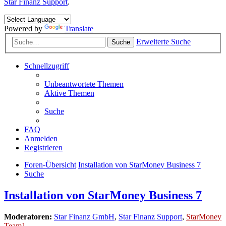
Star Finanz Support
.
Powered by
Translate
Erweiterte Suche
Suche
Schnellzugriff
Unbeantwortete Themen
Aktive Themen
Suche
FAQ
Anmelden
Registrieren
Foren-Übersicht
Installation von StarMoney Business 7
Suche
Installation von StarMoney Business 7
Moderatoren:
Star Finanz GmbH
,
Star Finanz Support
,
StarMoney
Team1