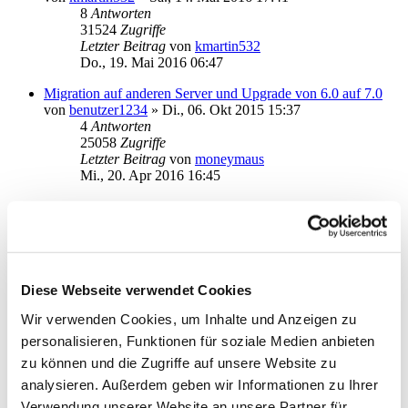
8
Antworten
31524
Zugriffe
Letzter Beitrag
von
kmartin532
Do., 19. Mai 2016 06:47
Migration auf anderen Server und Upgrade von 6.0 auf 7.0
von
benutzer1234
»
Di., 06. Okt 2015 15:37
4
Antworten
25058
Zugriffe
Letzter Beitrag
von
moneymaus
Mi., 20. Apr 2016 16:45
[UNC Pfad] ... und es geht doch: Workaround
von
pichocki
»
Mi., 20. Apr 2016 11:54
0
Antworten
21291
Zugriffe
Letzter Beitrag
von
pichocki
Mi., 20. Apr 2016 11:54
Diese Webseite verwendet Cookies
Wir verwenden Cookies, um Inhalte und Anzeigen zu
Umstellung von SMB6 auf SMB7- nach Datenbankübername
Abstzurz
personalisieren, Funktionen für soziale Medien anbieten
von
gabschr
»
Di., 05. Apr 2016 20:25
zu können und die Zugriffe auf unsere Website zu
2
Antworten
analysieren. Außerdem geben wir Informationen zu Ihrer
20177
Zugriffe
Letzter Beitrag
von
gabschr
Verwendung unserer Website an unsere Partner für