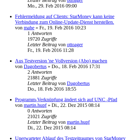
Letzter Beitrag
von
ottoager
Mo., 29. Feb 2016 09:00
Fehlermeldung auf Clients: StarMoney kann keine
Verbindung zum Online-Update-Dienst herstellen.
von
mahe
»
Fr., 19. Feb 2016 10:23
1
Antworten
19720
Zugriffe
Letzter Beitrag
von
ottoager
Fr., 19. Feb 2016 11:28
Aus Testversion 'ne Vollversion (Abo) machen
von
Dagobertus
»
Do., 18. Feb 2016 17:31
2
Antworten
21881
Zugriffe
Letzter Beitrag
von
Dagobertus
Do., 18. Feb 2016 18:55
Programm-Verknüpfung ändert sich auf UNC -Pfad
von
martin.hupf
»
Di., 22. Dez 2015 08:14
0
Antworten
21021
Zugriffe
Letzter Beitrag
von
martin.hupf
Di., 22. Dez 2015 08:14
Unerwarteter Ablauf des Testzeitraumes von StarMoney