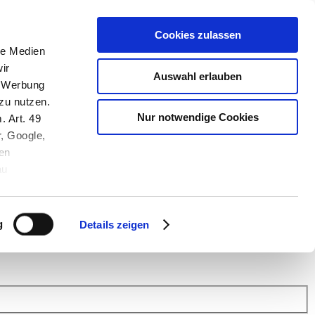
Cookies zulassen
le Medien
ir
Auswahl erlauben
, Werbung
zu nutzen.
Nur notwendige Cookies
. Art. 49
r, Google,
en
au
 (Link s.u.).
ach: Kunden helfen Kunden. Erfahren Sie im Austausch mit anderen
eiter.
g
Details zeigen
 Finanz Support
.