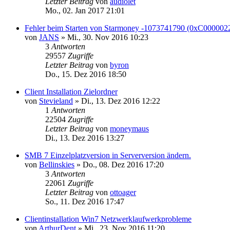
Letzter Beitrag
von
audiolet
Mo., 02. Jan 2017 21:01
Fehler beim Starten von Starmoney -1073741790 (0xC000002
von
JANS
»
Mi., 30. Nov 2016 10:23
3
Antworten
29557
Zugriffe
Letzter Beitrag
von
byron
Do., 15. Dez 2016 18:50
Client Installation Zielordner
von
Stevieland
»
Di., 13. Dez 2016 12:22
1
Antworten
22504
Zugriffe
Letzter Beitrag
von
moneymaus
Di., 13. Dez 2016 13:27
SMB 7 Einzelplatzversion in Serverversion ändern.
von
Bellinskies
»
Do., 08. Dez 2016 17:20
3
Antworten
22061
Zugriffe
Letzter Beitrag
von
ottoager
So., 11. Dez 2016 17:47
Clientinstallation Win7 Netzwerklaufwerkprobleme
von
ArthurDent
»
Mi., 23. Nov 2016 11:20