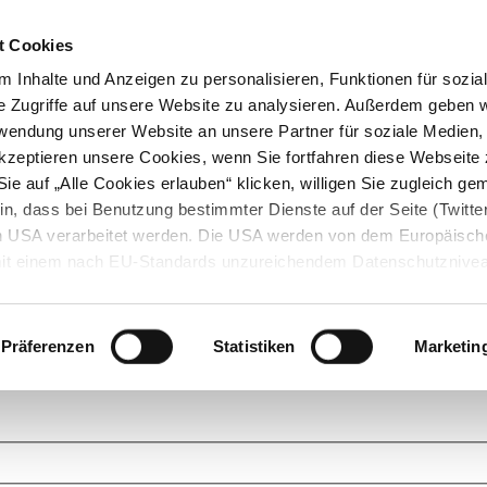
t Cookies
 Inhalte und Anzeigen zu personalisieren, Funktionen für sozia
e Zugriffe auf unsere Website zu analysieren. Außerdem geben w
rwendung unserer Website an unsere Partner für soziale Medien
akzeptieren unsere Cookies, wenn Sie fortfahren diese Webseite 
ie auf „Alle Cookies erlauben“ klicken, willigen Sie zugleich gem
in, dass bei Benutzung bestimmter Dienste auf der Seite (Twitte
den USA verarbeitet werden. Die USA werden von dem Europäisch
 mit einem nach EU-Standards unzureichendem Datenschutznive
tionen dazu finden Sie hier und in unseren Datenschutzrichtlinien
ukte. Das Grundprinzip der StarMoney Community ist dabei ganz einf
cks. Stellen Sie Ihre Fragen und helfen Sie mit Ihrem Wissen anderen w
Präferenzen
Statistiken
Marketin
upportanfragen zu unseren Produkten wenden Sie sich bitte an den
Star