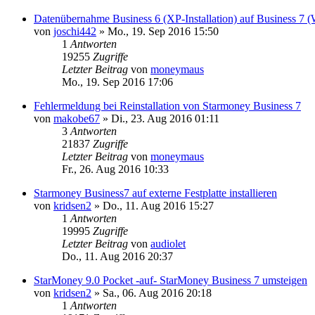
Datenübernahme Business 6 (XP-Installation) auf Business 7 (W
von
joschi442
»
Mo., 19. Sep 2016 15:50
1
Antworten
19255
Zugriffe
Letzter Beitrag
von
moneymaus
Mo., 19. Sep 2016 17:06
Fehlermeldung bei Reinstallation von Starmoney Business 7
von
makobe67
»
Di., 23. Aug 2016 01:11
3
Antworten
21837
Zugriffe
Letzter Beitrag
von
moneymaus
Fr., 26. Aug 2016 10:33
Starmoney Business7 auf externe Festplatte installieren
von
kridsen2
»
Do., 11. Aug 2016 15:27
1
Antworten
19995
Zugriffe
Letzter Beitrag
von
audiolet
Do., 11. Aug 2016 20:37
StarMoney 9.0 Pocket -auf- StarMoney Business 7 umsteigen
von
kridsen2
»
Sa., 06. Aug 2016 20:18
1
Antworten