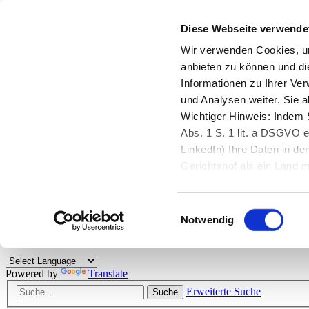
Diese Webseite verwende
Zurück zu StarMoney.de
Login Kundenbereich
Wir verwenden Cookies, um
anbieten zu können und di
Zurück zu StarMoney.de
Informationen zu Ihrer Ve
Login Kundenbereich
und Analysen weiter. Sie 
Zum Inhalt
Wichtiger Hinweis: Indem S
☰
Abs. 1 S. 1 lit. a DSGVO e
LinkedIn) Ihre Daten in 
Herzlich willkommen!
Gerichtshof als ein Land
eingeschätzt. Mehr Informa
Das StarMoney-Forum ist ein Diskussionsforum rund um unsere Prod
Einwilligungsauswahl
Kunden viele nützliche Hilfestellungen und interessante Tipps und Tri
Notwendig
Hinweise: Bitte beachten Sie unsere
Netiquette/Benimmregeln
. Bei S
Powered by
Translate
Erweiterte Suche
Suche