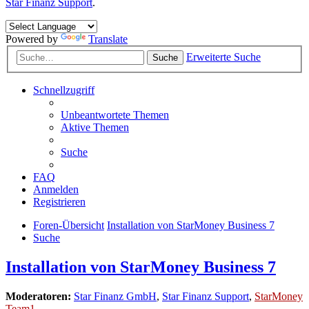
Star Finanz Support
.
Powered by
Translate
Erweiterte Suche
Suche
Schnellzugriff
Unbeantwortete Themen
Aktive Themen
Suche
FAQ
Anmelden
Registrieren
Foren-Übersicht
Installation von StarMoney Business 7
Suche
Installation von StarMoney Business 7
Moderatoren:
Star Finanz GmbH
,
Star Finanz Support
,
StarMoney
Team1