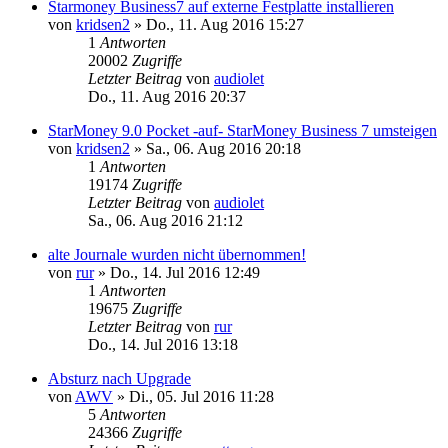
Starmoney Business7 auf externe Festplatte installieren
von
kridsen2
»
Do., 11. Aug 2016 15:27
1
Antworten
20002
Zugriffe
Letzter Beitrag
von
audiolet
Do., 11. Aug 2016 20:37
StarMoney 9.0 Pocket -auf- StarMoney Business 7 umsteigen
von
kridsen2
»
Sa., 06. Aug 2016 20:18
1
Antworten
19174
Zugriffe
Letzter Beitrag
von
audiolet
Sa., 06. Aug 2016 21:12
alte Journale wurden nicht übernommen!
von
rur
»
Do., 14. Jul 2016 12:49
1
Antworten
19675
Zugriffe
Letzter Beitrag
von
rur
Do., 14. Jul 2016 13:18
Absturz nach Upgrade
von
AWV
»
Di., 05. Jul 2016 11:28
5
Antworten
24366
Zugriffe