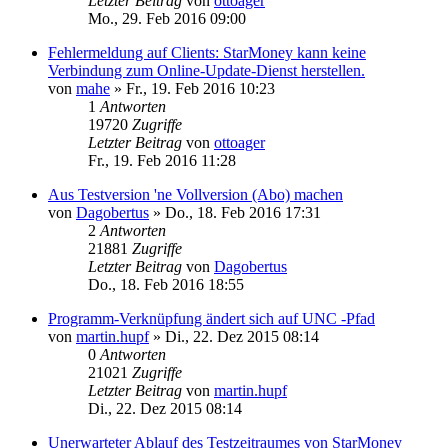
Letzter Beitrag
von
ottoager
Mo., 29. Feb 2016 09:00
Fehlermeldung auf Clients: StarMoney kann keine
Verbindung zum Online-Update-Dienst herstellen.
von
mahe
»
Fr., 19. Feb 2016 10:23
1
Antworten
19720
Zugriffe
Letzter Beitrag
von
ottoager
Fr., 19. Feb 2016 11:28
Aus Testversion 'ne Vollversion (Abo) machen
von
Dagobertus
»
Do., 18. Feb 2016 17:31
2
Antworten
21881
Zugriffe
Letzter Beitrag
von
Dagobertus
Do., 18. Feb 2016 18:55
Programm-Verknüpfung ändert sich auf UNC -Pfad
von
martin.hupf
»
Di., 22. Dez 2015 08:14
0
Antworten
21021
Zugriffe
Letzter Beitrag
von
martin.hupf
Di., 22. Dez 2015 08:14
Unerwarteter Ablauf des Testzeitraumes von StarMoney