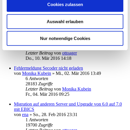
von
BA2013
»
Fr., 11. Mär 2016 11:04
Cookies zulassen
1
Antworten
21192
Zugriffe
Letzter Beitrag
von
ottoager
Auswahl erlauben
Fr., 11. Mär 2016 13:59
Update von 6 auf 7, Client / Server Version oder nicht
von
spooner.arthur
»
Do., 10. Mär 2016 07:49
Nur notwendige Cookies
1
Antworten
19220
Zugriffe
Letzter Beitrag
von
ottoager
Do., 10. Mär 2016 14:18
Fehlermeldung Secoder nicht geladen
von
Monika Kubein
»
Mi., 02. Mär 2016 13:49
6
Antworten
28183
Zugriffe
Letzter Beitrag
von
Monika Kubein
Fr., 04. Mär 2016 09:25
Migration auf anderen Server und Upgrade von 6.0 auf 7.0
mit EBICS
von
ena
»
So., 28. Feb 2016 23:31
1
Antworten
19700
Zugriffe