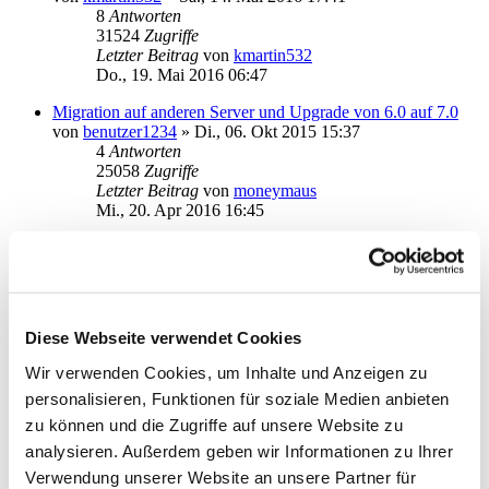
8
Antworten
31524
Zugriffe
Letzter Beitrag
von
kmartin532
Do., 19. Mai 2016 06:47
Migration auf anderen Server und Upgrade von 6.0 auf 7.0
von
benutzer1234
»
Di., 06. Okt 2015 15:37
4
Antworten
25058
Zugriffe
Letzter Beitrag
von
moneymaus
Mi., 20. Apr 2016 16:45
[UNC Pfad] ... und es geht doch: Workaround
von
pichocki
»
Mi., 20. Apr 2016 11:54
0
Antworten
21291
Zugriffe
Letzter Beitrag
von
pichocki
Diese Webseite verwendet Cookies
Mi., 20. Apr 2016 11:54
Wir verwenden Cookies, um Inhalte und Anzeigen zu
Umstellung von SMB6 auf SMB7- nach Datenbankübername
personalisieren, Funktionen für soziale Medien anbieten
Abstzurz
von
gabschr
»
Di., 05. Apr 2016 20:25
zu können und die Zugriffe auf unsere Website zu
2
Antworten
analysieren. Außerdem geben wir Informationen zu Ihrer
20177
Zugriffe
Verwendung unserer Website an unsere Partner für
Letzter Beitrag
von
gabschr