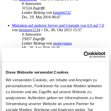
8
Antworten
31524
Zugriffe
Letzter Beitrag
von
kmartin532
Do., 19. Mai 2016 06:47
Migration auf anderen Server und Upgrade von 6.0 auf 7.0
von
benutzer1234
»
Di., 06. Okt 2015 15:37
4
Antworten
25057
Zugriffe
Letzter Beitrag
von
moneymaus
Mi., 20. Apr 2016 16:45
[UNC Pfad] ... und es geht doch: Workaround
von
pichocki
»
Mi., 20. Apr 2016 11:54
0
Antworten
21291
Zugriffe
Diese Webseite verwendet Cookies
Letzter Beitrag
von
pichocki
Mi., 20. Apr 2016 11:54
Wir verwenden Cookies, um Inhalte und Anzeigen zu
personalisieren, Funktionen für soziale Medien anbieten
Umstellung von SMB6 auf SMB7- nach Datenbankübername
Abstzurz
zu können und die Zugriffe auf unsere Website zu
von
gabschr
»
Di., 05. Apr 2016 20:25
analysieren. Außerdem geben wir Informationen zu Ihrer
2
Antworten
Verwendung unserer Website an unsere Partner für
20177
Zugriffe
Letzter Beitrag
von
gabschr
soziale Medien, Werbung und Analysen weiter. Sie