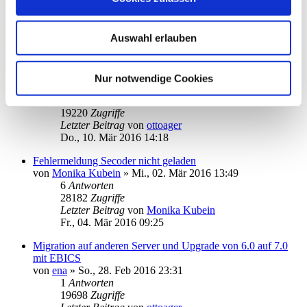
von
BA2013
»
Fr., 11. Mär 2016 11:04
1
Antworten
21191
Zugriffe
Auswahl erlauben
Letzter Beitrag
von
ottoager
Fr., 11. Mär 2016 13:59
Update von 6 auf 7, Client / Server Version oder nicht
Nur notwendige Cookies
von
spooner.arthur
»
Do., 10. Mär 2016 07:49
1
Antworten
19220
Zugriffe
Letzter Beitrag
von
ottoager
Do., 10. Mär 2016 14:18
Fehlermeldung Secoder nicht geladen
von
Monika Kubein
»
Mi., 02. Mär 2016 13:49
6
Antworten
28182
Zugriffe
Letzter Beitrag
von
Monika Kubein
Fr., 04. Mär 2016 09:25
Migration auf anderen Server und Upgrade von 6.0 auf 7.0
mit EBICS
von
ena
»
So., 28. Feb 2016 23:31
1
Antworten
19698
Zugriffe