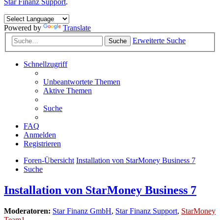
Star Finanz Support
.
Powered by
Translate
Erweiterte Suche
Suche
Schnellzugriff
Unbeantwortete Themen
Aktive Themen
Suche
FAQ
Anmelden
Registrieren
Foren-Übersicht
Installation von StarMoney Business 7
Suche
Installation von StarMoney Business 7
Moderatoren:
Star Finanz GmbH
,
Star Finanz Support
,
StarMoney
Team1