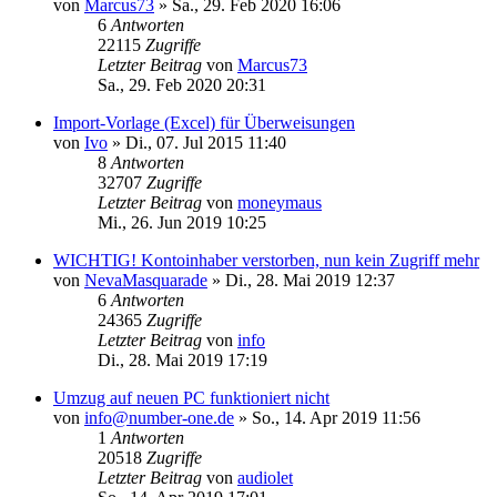
von
Marcus73
»
Sa., 29. Feb 2020 16:06
6
Antworten
22115
Zugriffe
Letzter Beitrag
von
Marcus73
Sa., 29. Feb 2020 20:31
Import-Vorlage (Excel) für Überweisungen
von
Ivo
»
Di., 07. Jul 2015 11:40
8
Antworten
32707
Zugriffe
Letzter Beitrag
von
moneymaus
Mi., 26. Jun 2019 10:25
WICHTIG! Kontoinhaber verstorben, nun kein Zugriff mehr
von
NevaMasquarade
»
Di., 28. Mai 2019 12:37
6
Antworten
24365
Zugriffe
Letzter Beitrag
von
info
Di., 28. Mai 2019 17:19
Umzug auf neuen PC funktioniert nicht
von
info@number-one.de
»
So., 14. Apr 2019 11:56
1
Antworten
20518
Zugriffe
Letzter Beitrag
von
audiolet