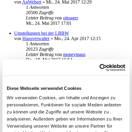
von
AnWebert
»
Mi., 24. Mai 2017 12:29
1
Antworten
20500
Zugriffe
Letzter Beitrag
von
ottoager
Mi., 24. Mai 2017 17:01
Umstellungen bei der LBBW
von
Hausverwalter
»
Mo., 24. Apr 2017 12:15
1
Antworten
20123
Zugriffe
Letzter Beitrag
von
moneymaus
Do., 18. Mai 2017 15:54
Kreditkartenabrechnung Mai 17 ist nicht erfolgt
von
andi-delmenhorst
»
Mi., 10. Mai 2017 18:11
1
Antworten
19220
Zugriffe
Diese Webseite verwendet Cookies
Letzter Beitrag
von
audiolet
Mi., 10. Mai 2017 20:53
Wir verwenden Cookies, um Inhalte und Anzeigen zu
personalisieren, Funktionen für soziale Medien anbieten
Ausgangskorb
von
Rein123sau45
»
Mo., 03. Apr 2017 02:07
zu können und die Zugriffe auf unsere Website zu
3
Antworten
analysieren. Außerdem geben wir Informationen zu Ihrer
21937
Zugriffe
Verwendung unserer Website an unsere Partner für
Letzter Beitrag
von
kuddel