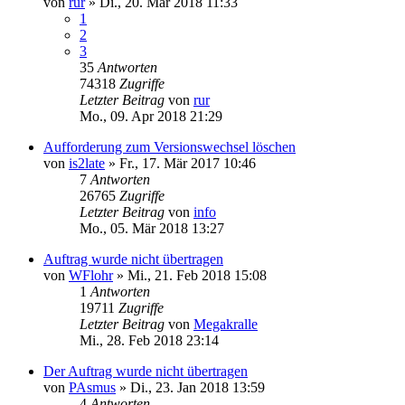
von
rur
»
Di., 20. Mär 2018 11:33
1
2
3
35
Antworten
74318
Zugriffe
Letzter Beitrag
von
rur
Mo., 09. Apr 2018 21:29
Aufforderung zum Versionswechsel löschen
von
is2late
»
Fr., 17. Mär 2017 10:46
7
Antworten
26765
Zugriffe
Letzter Beitrag
von
info
Mo., 05. Mär 2018 13:27
Auftrag wurde nicht übertragen
von
WFlohr
»
Mi., 21. Feb 2018 15:08
1
Antworten
19711
Zugriffe
Letzter Beitrag
von
Megakralle
Mi., 28. Feb 2018 23:14
Der Auftrag wurde nicht übertragen
von
PAsmus
»
Di., 23. Jan 2018 13:59
4
Antworten