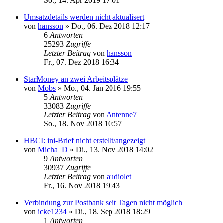
So., 14. Apr 2019 17:01
Umsatzdetails werden nicht aktualisert
von
hansson
»
Do., 06. Dez 2018 12:17
6
Antworten
25293
Zugriffe
Letzter Beitrag
von
hansson
Fr., 07. Dez 2018 16:34
StarMoney an zwei Arbeitsplätze
von
Mobs
»
Mo., 04. Jan 2016 19:55
5
Antworten
33083
Zugriffe
Letzter Beitrag
von
Antenne7
So., 18. Nov 2018 10:57
HBCI: ini-Brief nicht erstellt/angezeigt
von
Micha_D
»
Di., 13. Nov 2018 14:02
9
Antworten
30937
Zugriffe
Letzter Beitrag
von
audiolet
Fr., 16. Nov 2018 19:43
Verbindung zur Postbank seit Tagen nicht möglich
von
icke1234
»
Di., 18. Sep 2018 18:29
1
Antworten