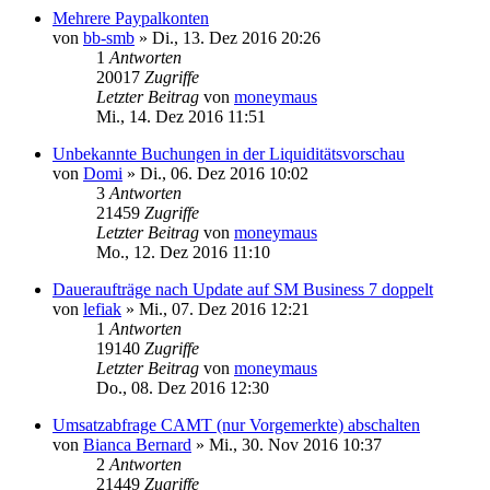
Mehrere Paypalkonten
von
bb-smb
»
Di., 13. Dez 2016 20:26
1
Antworten
20017
Zugriffe
Letzter Beitrag
von
moneymaus
Mi., 14. Dez 2016 11:51
Unbekannte Buchungen in der Liquiditätsvorschau
von
Domi
»
Di., 06. Dez 2016 10:02
3
Antworten
21459
Zugriffe
Letzter Beitrag
von
moneymaus
Mo., 12. Dez 2016 11:10
Daueraufträge nach Update auf SM Business 7 doppelt
von
lefiak
»
Mi., 07. Dez 2016 12:21
1
Antworten
19140
Zugriffe
Letzter Beitrag
von
moneymaus
Do., 08. Dez 2016 12:30
Umsatzabfrage CAMT (nur Vorgemerkte) abschalten
von
Bianca Bernard
»
Mi., 30. Nov 2016 10:37
2
Antworten
21449
Zugriffe