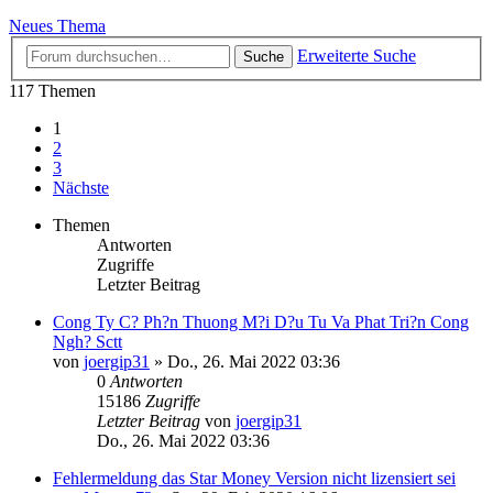
Neues Thema
Erweiterte Suche
Suche
117 Themen
1
2
3
Nächste
Themen
Antworten
Zugriffe
Letzter Beitrag
Cong Ty C? Ph?n Thuong M?i D?u Tu Va Phat Tri?n Cong
Ngh? Sctt
von
joergip31
»
Do., 26. Mai 2022 03:36
0
Antworten
15186
Zugriffe
Letzter Beitrag
von
joergip31
Do., 26. Mai 2022 03:36
Fehlermeldung das Star Money Version nicht lizensiert sei