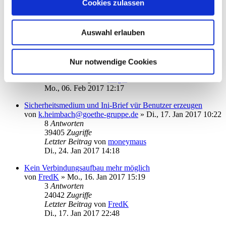
Cookies zulassen
19319
Zugriffe
Letzter Beitrag
von
Ouija
Mo., 13. Mär 2017 19:48
Auswahl erlauben
Fehler bei Einrichtung eines EBICS-Konto
von
manni10
»
Mo., 06. Feb 2017 09:29
1
Antworten
Nur notwendige Cookies
38644
Zugriffe
Letzter Beitrag
von
Angel
Mo., 06. Feb 2017 12:17
Sicherheitsmedium und Ini-Brief vür Benutzer erzeugen
von
k.heimbach@goethe-gruppe.de
»
Di., 17. Jan 2017 10:22
8
Antworten
39405
Zugriffe
Letzter Beitrag
von
moneymaus
Di., 24. Jan 2017 14:18
Kein Verbindungsaufbau mehr möglich
von
FredK
»
Mo., 16. Jan 2017 15:19
3
Antworten
24042
Zugriffe
Letzter Beitrag
von
FredK
Di., 17. Jan 2017 22:48