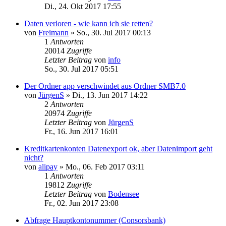
Di., 24. Okt 2017 17:55
Daten verloren - wie kann ich sie retten?
von
Freimann
»
So., 30. Jul 2017 00:13
1
Antworten
20014
Zugriffe
Letzter Beitrag
von
info
So., 30. Jul 2017 05:51
Der Ordner app verschwindet aus Ordner SMB7.0
von
JürgenS
»
Di., 13. Jun 2017 14:22
2
Antworten
20974
Zugriffe
Letzter Beitrag
von
JürgenS
Fr., 16. Jun 2017 16:01
Kreditkartenkonten Datenexport ok, aber Datenimport geht
nicht?
von
alipay
»
Mo., 06. Feb 2017 03:11
1
Antworten
19812
Zugriffe
Letzter Beitrag
von
Bodensee
Fr., 02. Jun 2017 23:08
Abfrage Hauptkontonummer (Consorsbank)