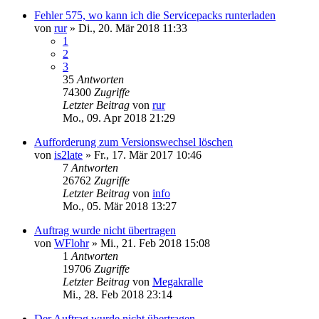
Fehler 575, wo kann ich die Servicepacks runterladen
von
rur
»
Di., 20. Mär 2018 11:33
1
2
3
35
Antworten
74300
Zugriffe
Letzter Beitrag
von
rur
Mo., 09. Apr 2018 21:29
Aufforderung zum Versionswechsel löschen
von
is2late
»
Fr., 17. Mär 2017 10:46
7
Antworten
26762
Zugriffe
Letzter Beitrag
von
info
Mo., 05. Mär 2018 13:27
Auftrag wurde nicht übertragen
von
WFlohr
»
Mi., 21. Feb 2018 15:08
1
Antworten
19706
Zugriffe
Letzter Beitrag
von
Megakralle
Mi., 28. Feb 2018 23:14
Der Auftrag wurde nicht übertragen