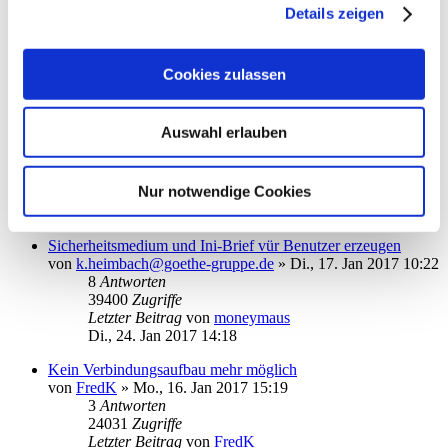
Details zeigen
von
CK86
»
Mo., 13. Mär 2017 10:07
1
Antworten
19315
Zugriffe
Letzter Beitrag
von
Ouija
Cookies zulassen
Mo., 13. Mär 2017 19:48
Fehler bei Einrichtung eines EBICS-Konto
Auswahl erlauben
von
manni10
»
Mo., 06. Feb 2017 09:29
1
Antworten
38629
Zugriffe
Nur notwendige Cookies
Letzter Beitrag
von
Angel
Mo., 06. Feb 2017 12:17
Sicherheitsmedium und Ini-Brief vür Benutzer erzeugen
von
k.heimbach@goethe-gruppe.de
»
Di., 17. Jan 2017 10:22
8
Antworten
39400
Zugriffe
Letzter Beitrag
von
moneymaus
Di., 24. Jan 2017 14:18
Kein Verbindungsaufbau mehr möglich
von
FredK
»
Mo., 16. Jan 2017 15:19
3
Antworten
24031
Zugriffe
Letzter Beitrag
von
FredK