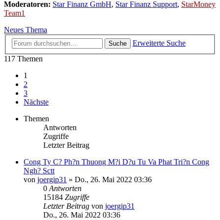
Moderatoren:
Star Finanz GmbH
,
Star Finanz Support
,
StarMoney
Team1
Neues Thema
Erweiterte Suche
Suche
117 Themen
1
2
3
Nächste
Themen
Antworten
Zugriffe
Letzter Beitrag
Cong Ty C? Ph?n Thuong M?i D?u Tu Va Phat Tri?n Cong
Ngh? Sctt
von
joergip31
»
Do., 26. Mai 2022 03:36
0
Antworten
15184
Zugriffe
Letzter Beitrag
von
joergip31
Do., 26. Mai 2022 03:36