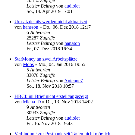
20514
Zugriffe
Letzter Beitrag
von
audiolet
So., 14. Apr 2019 17:01
Umsatzdetails werden nicht aktualisert
von
hansson
»
Do., 06. Dez 2018 12:17
6
Antworten
25287
Zugriffe
Letzter Beitrag
von
hansson
Fr., 07. Dez 2018 16:34
StarMoney an zwei Arbeitsplätze
von
Mobs
»
Mo., 04. Jan 2016 19:55
5
Antworten
33078
Zugriffe
Letzter Beitrag
von
Antenne7
So., 18. Nov 2018 10:57
HBCI: ini-Brief nicht erstellt/angezeigt
von
Micha_D
»
Di., 13. Nov 2018 14:02
9
Antworten
30933
Zugriffe
Letzter Beitrag
von
audiolet
Fr., 16. Nov 2018 19:43
Verbindung zur Postbank seit Tagen nicht möglich