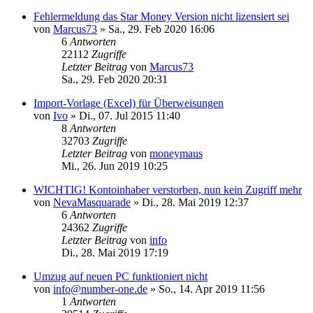
Fehlermeldung das Star Money Version nicht lizensiert sei
von
Marcus73
»
Sa., 29. Feb 2020 16:06
6
Antworten
22112
Zugriffe
Letzter Beitrag
von
Marcus73
Sa., 29. Feb 2020 20:31
Import-Vorlage (Excel) für Überweisungen
von
Ivo
»
Di., 07. Jul 2015 11:40
8
Antworten
32703
Zugriffe
Letzter Beitrag
von
moneymaus
Mi., 26. Jun 2019 10:25
WICHTIG! Kontoinhaber verstorben, nun kein Zugriff mehr
von
NevaMasquarade
»
Di., 28. Mai 2019 12:37
6
Antworten
24362
Zugriffe
Letzter Beitrag
von
info
Di., 28. Mai 2019 17:19
Umzug auf neuen PC funktioniert nicht
von
info@number-one.de
»
So., 14. Apr 2019 11:56
1
Antworten