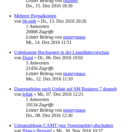
Letzter Beitrag
von
ottoager
Do., 15. Dez 2016 18:39
Mehrere Paypalkonten
von
bb-smb
»
Di., 13. Dez 2016 20:26
1
Antworten
20008
Zugriffe
Letzter Beitrag
von
moneymaus
Mi., 14. Dez 2016 11:51
Unbekannte Buchungen in der Liquiditätsvorschau
von
Domi
»
Di., 06. Dez 2016 10:02
3
Antworten
21456
Zugriffe
Letzter Beitrag
von
moneymaus
Mo., 12. Dez 2016 11:10
Daueraufträge nach Update auf SM Business 7 doppelt
von
lefiak
»
Mi., 07. Dez 2016 12:21
1
Antworten
19134
Zugriffe
Letzter Beitrag
von
moneymaus
Do., 08. Dez 2016 12:30
Umsatzabfrage CAMT (nur Vorgemerkte) abschalten
von
Bianca Bernard
»
Mi., 30. Nov 2016 10:37