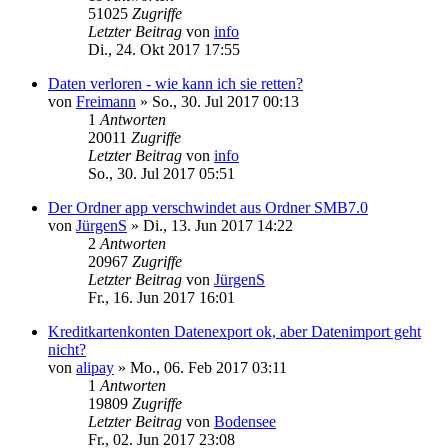
51025
Zugriffe
Letzter Beitrag
von
info
Di., 24. Okt 2017 17:55
Daten verloren - wie kann ich sie retten?
von
Freimann
»
So., 30. Jul 2017 00:13
1
Antworten
20011
Zugriffe
Letzter Beitrag
von
info
So., 30. Jul 2017 05:51
Der Ordner app verschwindet aus Ordner SMB7.0
von
JürgenS
»
Di., 13. Jun 2017 14:22
2
Antworten
20967
Zugriffe
Letzter Beitrag
von
JürgenS
Fr., 16. Jun 2017 16:01
Kreditkartenkonten Datenexport ok, aber Datenimport geht
nicht?
von
alipay
»
Mo., 06. Feb 2017 03:11
1
Antworten
19809
Zugriffe
Letzter Beitrag
von
Bodensee
Fr., 02. Jun 2017 23:08