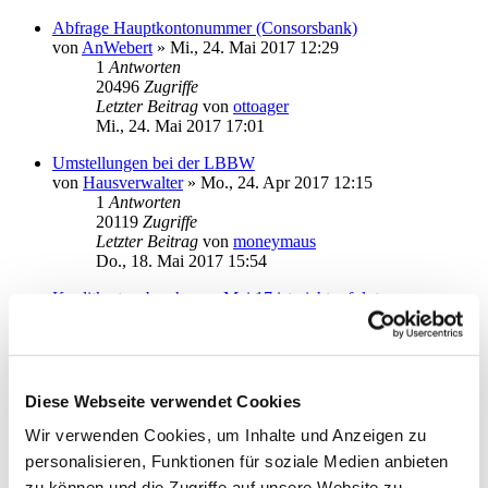
Abfrage Hauptkontonummer (Consorsbank)
von
AnWebert
»
Mi., 24. Mai 2017 12:29
1
Antworten
20496
Zugriffe
Letzter Beitrag
von
ottoager
Mi., 24. Mai 2017 17:01
Umstellungen bei der LBBW
von
Hausverwalter
»
Mo., 24. Apr 2017 12:15
1
Antworten
20119
Zugriffe
Letzter Beitrag
von
moneymaus
Do., 18. Mai 2017 15:54
Kreditkartenabrechnung Mai 17 ist nicht erfolgt
von
andi-delmenhorst
»
Mi., 10. Mai 2017 18:11
1
Antworten
19215
Zugriffe
Letzter Beitrag
von
audiolet
Mi., 10. Mai 2017 20:53
Diese Webseite verwendet Cookies
Ausgangskorb
Wir verwenden Cookies, um Inhalte und Anzeigen zu
von
Rein123sau45
»
Mo., 03. Apr 2017 02:07
personalisieren, Funktionen für soziale Medien anbieten
3
Antworten
zu können und die Zugriffe auf unsere Website zu