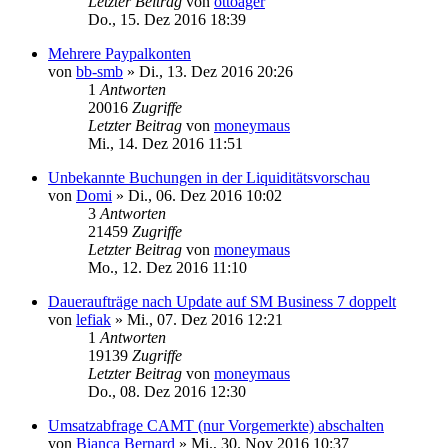
Letzter Beitrag
von
ottoager
Do., 15. Dez 2016 18:39
Mehrere Paypalkonten
von
bb-smb
»
Di., 13. Dez 2016 20:26
1
Antworten
20016
Zugriffe
Letzter Beitrag
von
moneymaus
Mi., 14. Dez 2016 11:51
Unbekannte Buchungen in der Liquiditätsvorschau
von
Domi
»
Di., 06. Dez 2016 10:02
3
Antworten
21459
Zugriffe
Letzter Beitrag
von
moneymaus
Mo., 12. Dez 2016 11:10
Daueraufträge nach Update auf SM Business 7 doppelt
von
lefiak
»
Mi., 07. Dez 2016 12:21
1
Antworten
19139
Zugriffe
Letzter Beitrag
von
moneymaus
Do., 08. Dez 2016 12:30
Umsatzabfrage CAMT (nur Vorgemerkte) abschalten
von
Bianca Bernard
»
Mi., 30. Nov 2016 10:37