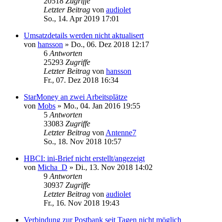
20518
Zugriffe
Letzter Beitrag
von
audiolet
So., 14. Apr 2019 17:01
Umsatzdetails werden nicht aktualisert
von
hansson
»
Do., 06. Dez 2018 12:17
6
Antworten
25293
Zugriffe
Letzter Beitrag
von
hansson
Fr., 07. Dez 2018 16:34
StarMoney an zwei Arbeitsplätze
von
Mobs
»
Mo., 04. Jan 2016 19:55
5
Antworten
33083
Zugriffe
Letzter Beitrag
von
Antenne7
So., 18. Nov 2018 10:57
HBCI: ini-Brief nicht erstellt/angezeigt
von
Micha_D
»
Di., 13. Nov 2018 14:02
9
Antworten
30937
Zugriffe
Letzter Beitrag
von
audiolet
Fr., 16. Nov 2018 19:43
Verbindung zur Postbank seit Tagen nicht möglich