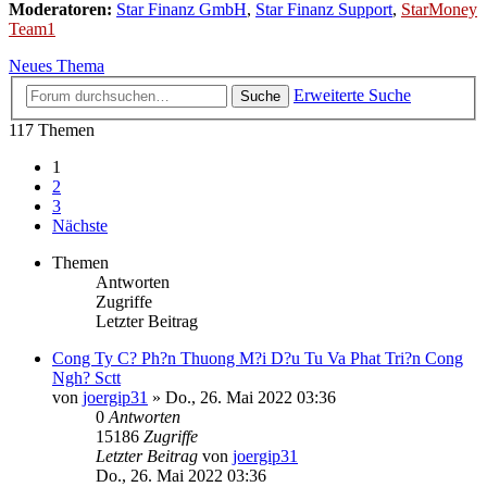
Moderatoren:
Star Finanz GmbH
,
Star Finanz Support
,
StarMoney
Team1
Neues Thema
Erweiterte Suche
Suche
117 Themen
1
2
3
Nächste
Themen
Antworten
Zugriffe
Letzter Beitrag
Cong Ty C? Ph?n Thuong M?i D?u Tu Va Phat Tri?n Cong
Ngh? Sctt
von
joergip31
»
Do., 26. Mai 2022 03:36
0
Antworten
15186
Zugriffe
Letzter Beitrag
von
joergip31
Do., 26. Mai 2022 03:36