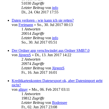
51030
Zugriffe
Letzter Beitrag
von
info
Di., 24. Okt 2017 17:55
Daten verloren - wie kann ich sie retten?
von
Freimann
»
So., 30. Jul 2017 00:13
1
Antworten
20014
Zugriffe
Letzter Beitrag
von
info
So., 30. Jul 2017 05:51
Der Ordner app verschwindet aus Ordner SMB7.0
von
JürgenS
»
Di., 13. Jun 2017 14:22
2
Antworten
20974
Zugriffe
Letzter Beitrag
von
JürgenS
Fr., 16. Jun 2017 16:01
Kreditkartenkonten Datenexport ok, aber Datenimport geht
nicht?
von
alipay
»
Mo., 06. Feb 2017 03:11
1
Antworten
19812
Zugriffe
Letzter Beitrag
von
Bodensee
Fr., 02. Jun 2017 23:08