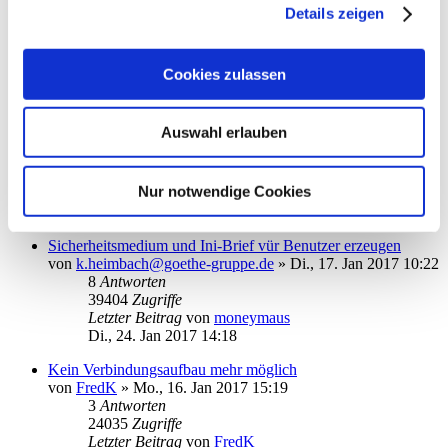
Details zeigen
von
CK86
»
Mo., 13. Mär 2017 10:07
1
Antworten
19319
Zugriffe
Letzter Beitrag
von
Ouija
Cookies zulassen
Mo., 13. Mär 2017 19:48
Fehler bei Einrichtung eines EBICS-Konto
Auswahl erlauben
von
manni10
»
Mo., 06. Feb 2017 09:29
1
Antworten
38641
Zugriffe
Nur notwendige Cookies
Letzter Beitrag
von
Angel
Mo., 06. Feb 2017 12:17
Sicherheitsmedium und Ini-Brief vür Benutzer erzeugen
von
k.heimbach@goethe-gruppe.de
»
Di., 17. Jan 2017 10:22
8
Antworten
39404
Zugriffe
Letzter Beitrag
von
moneymaus
Di., 24. Jan 2017 14:18
Kein Verbindungsaufbau mehr möglich
von
FredK
»
Mo., 16. Jan 2017 15:19
3
Antworten
24035
Zugriffe
Letzter Beitrag
von
FredK