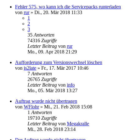
Fehler 575, wo kann ich die Servicepacks runterladen
von
rur
»
Di., 20. Mär 2018 11:33
1
2
3
35
Antworten
74316
Zugriffe
Letzter Beitrag
von
rur
Mo., 09. Apr 2018 21:29
Aufforderung zum Versionswechsel löschen
von
is2late
»
Fr., 17. Mär 2017 10:46
7
Antworten
26765
Zugriffe
Letzter Beitrag
von
info
Mo., 05. Mär 2018 13:27
Auftrag wurde nicht übertragen
von
WFlohr
»
Mi., 21. Feb 2018 15:08
1
Antworten
19710
Zugriffe
Letzter Beitrag
von
Megakralle
Mi., 28. Feb 2018 23:14
Der Auftrag wurde nicht übertragen