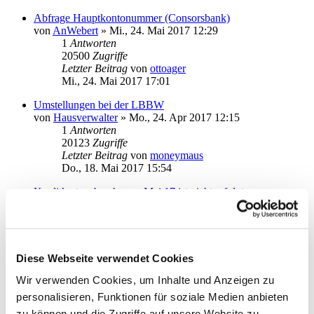
Abfrage Hauptkontonummer (Consorsbank)
von
AnWebert
»
Mi., 24. Mai 2017 12:29
1
Antworten
20500
Zugriffe
Letzter Beitrag
von
ottoager
Mi., 24. Mai 2017 17:01
Umstellungen bei der LBBW
von
Hausverwalter
»
Mo., 24. Apr 2017 12:15
1
Antworten
20123
Zugriffe
Letzter Beitrag
von
moneymaus
Do., 18. Mai 2017 15:54
Kreditkartenabrechnung Mai 17 ist nicht erfolgt
von
andi-delmenhorst
»
Mi., 10. Mai 2017 18:11
1
Antworten
19219
Zugriffe
Letzter Beitrag
von
audiolet
Mi., 10. Mai 2017 20:53
Diese Webseite verwendet Cookies
Ausgangskorb
Wir verwenden Cookies, um Inhalte und Anzeigen zu
von
Rein123sau45
»
Mo., 03. Apr 2017 02:07
personalisieren, Funktionen für soziale Medien anbieten
3
Antworten
zu können und die Zugriffe auf unsere Website zu