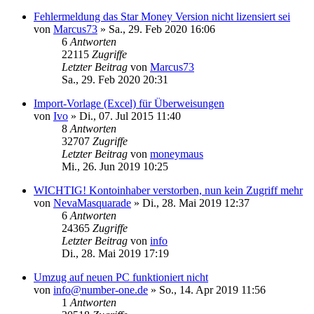
Fehlermeldung das Star Money Version nicht lizensiert sei
von
Marcus73
»
Sa., 29. Feb 2020 16:06
6
Antworten
22115
Zugriffe
Letzter Beitrag
von
Marcus73
Sa., 29. Feb 2020 20:31
Import-Vorlage (Excel) für Überweisungen
von
Ivo
»
Di., 07. Jul 2015 11:40
8
Antworten
32707
Zugriffe
Letzter Beitrag
von
moneymaus
Mi., 26. Jun 2019 10:25
WICHTIG! Kontoinhaber verstorben, nun kein Zugriff mehr
von
NevaMasquarade
»
Di., 28. Mai 2019 12:37
6
Antworten
24365
Zugriffe
Letzter Beitrag
von
info
Di., 28. Mai 2019 17:19
Umzug auf neuen PC funktioniert nicht
von
info@number-one.de
»
So., 14. Apr 2019 11:56
1
Antworten