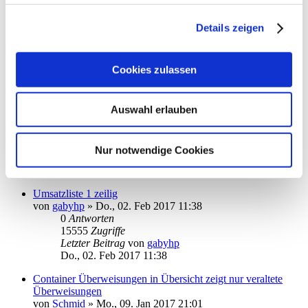
Barkonto: Empfänger nicht gleich ins Adressbuch
übernehmen
Details zeigen
von
kuddel
»
Fr., 03. Feb 2017 18:40
0
Antworten
15450
Zugriffe
Cookies zulassen
Letzter Beitrag
von
kuddel
Fr., 03. Feb 2017 18:40
Kontensortierung für Überweisungen
Auswahl erlauben
von
stormlight
»
Mi., 01. Feb 2017 11:37
2
Antworten
18120
Zugriffe
Nur notwendige Cookies
Letzter Beitrag
von
moneymaus
Fr., 03. Feb 2017 14:28
Umsatzliste 1 zeilig
von
gabyhp
»
Do., 02. Feb 2017 11:38
0
Antworten
15555
Zugriffe
Letzter Beitrag
von
gabyhp
Do., 02. Feb 2017 11:38
Container Überweisungen in Übersicht zeigt nur veraltete
Überweisungen
von
Schmid
»
Mo., 09. Jan 2017 21:01