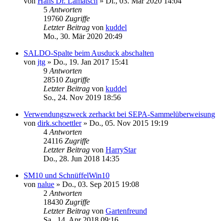
von
Hans Dr. Lamatsch
»
Di., 03. Mär 2020 14:04
5
Antworten
19760
Zugriffe
Letzter Beitrag
von
kuddel
Mo., 30. Mär 2020 20:49
SALDO-Spalte beim Ausduck abschalten
von
jtg
»
Do., 19. Jan 2017 15:41
9
Antworten
28510
Zugriffe
Letzter Beitrag
von
kuddel
So., 24. Nov 2019 18:56
Verwendungszweck zerhackt bei SEPA-Sammelüberweisung
von
dirk.schoettler
»
Do., 05. Nov 2015 19:19
4
Antworten
24116
Zugriffe
Letzter Beitrag
von
HarryStar
Do., 28. Jun 2018 14:35
SM10 und SchnüffelWin10
von
nalue
»
Do., 03. Sep 2015 19:08
2
Antworten
18430
Zugriffe
Letzter Beitrag
von
Gartenfreund
Sa., 14. Apr 2018 09:16