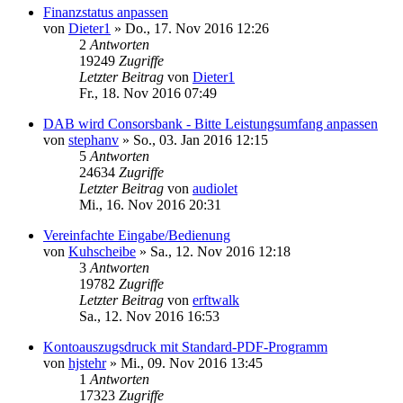
Finanzstatus anpassen
von
Dieter1
»
Do., 17. Nov 2016 12:26
2
Antworten
19249
Zugriffe
Letzter Beitrag
von
Dieter1
Fr., 18. Nov 2016 07:49
DAB wird Consorsbank - Bitte Leistungsumfang anpassen
von
stephanv
»
So., 03. Jan 2016 12:15
5
Antworten
24634
Zugriffe
Letzter Beitrag
von
audiolet
Mi., 16. Nov 2016 20:31
Vereinfachte Eingabe/Bedienung
von
Kuhscheibe
»
Sa., 12. Nov 2016 12:18
3
Antworten
19782
Zugriffe
Letzter Beitrag
von
erftwalk
Sa., 12. Nov 2016 16:53
Kontoauszugsdruck mit Standard-PDF-Programm
von
hjstehr
»
Mi., 09. Nov 2016 13:45
1
Antworten
17323
Zugriffe