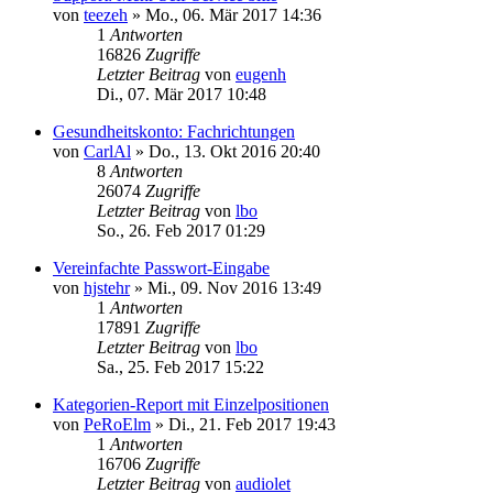
von
teezeh
»
Mo., 06. Mär 2017 14:36
1
Antworten
16826
Zugriffe
Letzter Beitrag
von
eugenh
Di., 07. Mär 2017 10:48
Gesundheitskonto: Fachrichtungen
von
CarlAl
»
Do., 13. Okt 2016 20:40
8
Antworten
26074
Zugriffe
Letzter Beitrag
von
lbo
So., 26. Feb 2017 01:29
Vereinfachte Passwort-Eingabe
von
hjstehr
»
Mi., 09. Nov 2016 13:49
1
Antworten
17891
Zugriffe
Letzter Beitrag
von
lbo
Sa., 25. Feb 2017 15:22
Kategorien-Report mit Einzelpositionen
von
PeRoElm
»
Di., 21. Feb 2017 19:43
1
Antworten
16706
Zugriffe
Letzter Beitrag
von
audiolet