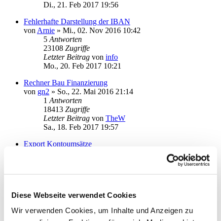
Di., 21. Feb 2017 19:56
Fehlerhafte Darstellung der IBAN
von
Arnie
»
Mi., 02. Nov 2016 10:42
5
Antworten
23108
Zugriffe
Letzter Beitrag
von
info
Mo., 20. Feb 2017 10:21
Rechner Bau Finanzierung
von
gn2
»
So., 22. Mai 2016 21:14
1
Antworten
18413
Zugriffe
Letzter Beitrag
von
TheW
Sa., 18. Feb 2017 19:57
Export Kontoumsätze
von
guenter1958
»
Do., 09. Feb 2017 17:34
5
Antworten
22609
Zugriffe
Letzter Beitrag
von
guenter1958
Fr., 17. Feb 2017 17:11
Diese Webseite verwendet Cookies
Kfz-Konto
Wir verwenden Cookies, um Inhalte und Anzeigen zu
von
Bingo100
»
So., 12. Feb 2017 21:41