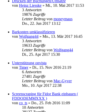
Drucken der Buchungen/Umsätze
von
Heinz Liesske
»
Mi., 10. Mai 2017 11:53
3
Antworten
19876
Zugriffe
Letzter Beitrag
von
moneymaus
Do., 22. Jun 2017 13:12
Barkonten umklassifizieren
von
Wolfgang44
»
Mo., 13. Mär 2017 16:45
3
Antworten
19633
Zugriffe
Letzter Beitrag
von
Wolfgang44
Di., 25. Apr 2017 15:30
Unterstützung onvista
von
Timer
»
Di., 15. Nov 2016 21:19
6
Antworten
27481
Zugriffe
Letzter Beitrag
von
Mac-Gyver
Mo., 10. Apr 2017 22:38
Screenscraping für Fidor Bank einbauen (
FDDODEMMXXX )
von
co_ts
»
Do., 25. Feb 2016 11:09
10
Antworten
28137
Zugriffe