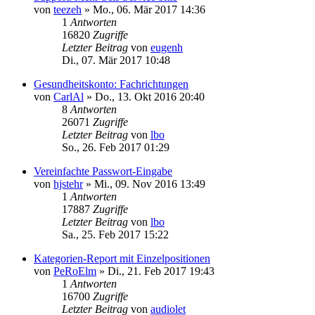
von
teezeh
»
Mo., 06. Mär 2017 14:36
1
Antworten
16820
Zugriffe
Letzter Beitrag
von
eugenh
Di., 07. Mär 2017 10:48
Gesundheitskonto: Fachrichtungen
von
CarlAl
»
Do., 13. Okt 2016 20:40
8
Antworten
26071
Zugriffe
Letzter Beitrag
von
lbo
So., 26. Feb 2017 01:29
Vereinfachte Passwort-Eingabe
von
hjstehr
»
Mi., 09. Nov 2016 13:49
1
Antworten
17887
Zugriffe
Letzter Beitrag
von
lbo
Sa., 25. Feb 2017 15:22
Kategorien-Report mit Einzelpositionen
von
PeRoElm
»
Di., 21. Feb 2017 19:43
1
Antworten
16700
Zugriffe
Letzter Beitrag
von
audiolet