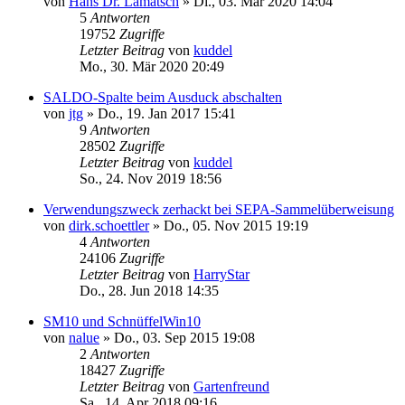
von
Hans Dr. Lamatsch
»
Di., 03. Mär 2020 14:04
5
Antworten
19752
Zugriffe
Letzter Beitrag
von
kuddel
Mo., 30. Mär 2020 20:49
SALDO-Spalte beim Ausduck abschalten
von
jtg
»
Do., 19. Jan 2017 15:41
9
Antworten
28502
Zugriffe
Letzter Beitrag
von
kuddel
So., 24. Nov 2019 18:56
Verwendungszweck zerhackt bei SEPA-Sammelüberweisung
von
dirk.schoettler
»
Do., 05. Nov 2015 19:19
4
Antworten
24106
Zugriffe
Letzter Beitrag
von
HarryStar
Do., 28. Jun 2018 14:35
SM10 und SchnüffelWin10
von
nalue
»
Do., 03. Sep 2015 19:08
2
Antworten
18427
Zugriffe
Letzter Beitrag
von
Gartenfreund
Sa., 14. Apr 2018 09:16