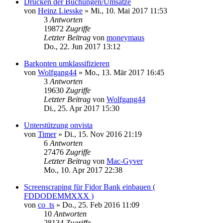
Drucken der Buchungen/Umsätze
von
Heinz Liesske
»
Mi., 10. Mai 2017 11:53
3
Antworten
19872
Zugriffe
Letzter Beitrag
von
moneymaus
Do., 22. Jun 2017 13:12
Barkonten umklassifizieren
von
Wolfgang44
»
Mo., 13. Mär 2017 16:45
3
Antworten
19630
Zugriffe
Letzter Beitrag
von
Wolfgang44
Di., 25. Apr 2017 15:30
Unterstützung onvista
von
Timer
»
Di., 15. Nov 2016 21:19
6
Antworten
27476
Zugriffe
Letzter Beitrag
von
Mac-Gyver
Mo., 10. Apr 2017 22:38
Screenscraping für Fidor Bank einbauen (
FDDODEMMXXX )
von
co_ts
»
Do., 25. Feb 2016 11:09
10
Antworten
28134
Zugriffe