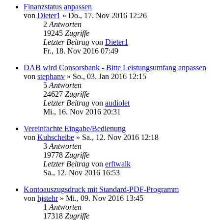
Finanzstatus anpassen
von
Dieter1
»
Do., 17. Nov 2016 12:26
2
Antworten
19245
Zugriffe
Letzter Beitrag
von
Dieter1
Fr., 18. Nov 2016 07:49
DAB wird Consorsbank - Bitte Leistungsumfang anpassen
von
stephanv
»
So., 03. Jan 2016 12:15
5
Antworten
24627
Zugriffe
Letzter Beitrag
von
audiolet
Mi., 16. Nov 2016 20:31
Vereinfachte Eingabe/Bedienung
von
Kuhscheibe
»
Sa., 12. Nov 2016 12:18
3
Antworten
19778
Zugriffe
Letzter Beitrag
von
erftwalk
Sa., 12. Nov 2016 16:53
Kontoauszugsdruck mit Standard-PDF-Programm
von
hjstehr
»
Mi., 09. Nov 2016 13:45
1
Antworten
17318
Zugriffe