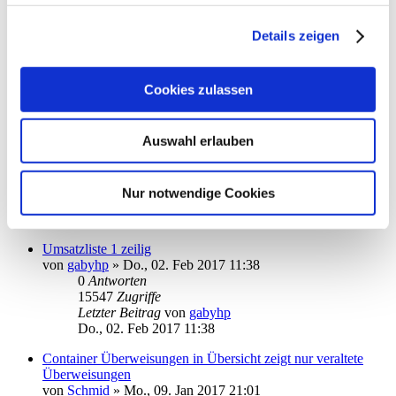
Barkonto: Empfänger nicht gleich ins Adressbuch
übernehmen
Details zeigen
von
kuddel
»
Fr., 03. Feb 2017 18:40
0
Antworten
15445
Zugriffe
Cookies zulassen
Letzter Beitrag
von
kuddel
Fr., 03. Feb 2017 18:40
Kontensortierung für Überweisungen
Auswahl erlauben
von
stormlight
»
Mi., 01. Feb 2017 11:37
2
Antworten
18118
Zugriffe
Nur notwendige Cookies
Letzter Beitrag
von
moneymaus
Fr., 03. Feb 2017 14:28
Umsatzliste 1 zeilig
von
gabyhp
»
Do., 02. Feb 2017 11:38
0
Antworten
15547
Zugriffe
Letzter Beitrag
von
gabyhp
Do., 02. Feb 2017 11:38
Container Überweisungen in Übersicht zeigt nur veraltete
Überweisungen
von
Schmid
»
Mo., 09. Jan 2017 21:01