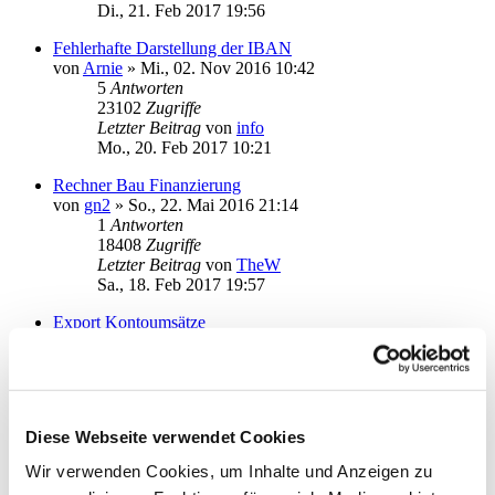
Di., 21. Feb 2017 19:56
Fehlerhafte Darstellung der IBAN
von
Arnie
»
Mi., 02. Nov 2016 10:42
5
Antworten
23102
Zugriffe
Letzter Beitrag
von
info
Mo., 20. Feb 2017 10:21
Rechner Bau Finanzierung
von
gn2
»
So., 22. Mai 2016 21:14
1
Antworten
18408
Zugriffe
Letzter Beitrag
von
TheW
Sa., 18. Feb 2017 19:57
Export Kontoumsätze
von
guenter1958
»
Do., 09. Feb 2017 17:34
5
Antworten
22604
Zugriffe
Letzter Beitrag
von
guenter1958
Fr., 17. Feb 2017 17:11
Diese Webseite verwendet Cookies
Kfz-Konto
Wir verwenden Cookies, um Inhalte und Anzeigen zu
von
Bingo100
»
So., 12. Feb 2017 21:41